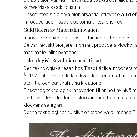
schweiziska klockindustrin.
Tissot, med sin djärva pionjärsanda, strävade alltid e
introducerade Tissot-klockorna till tsarens hov.
Guldåldern av Materialinnovation
Innovationsdrivet hos Tissot stannade inte vid design
De var faktiskt pionjärer inom att producera klockor av
med materialinnovationer.
Teknologisk Revolution med Tissot
Den teknologiska resan hos Tissot är lika imponerand
År 1971 chockade de klockvärlden genom att introduc
sten, trä och pärlskal i sina kreationer.
Tissot tog teknologisk innovation till en helt ny niv
Detta var den allra första klockan med touch-tekno
klockans safirglas.
Denna teknologi har nu blivit en stapelvara i många Ti