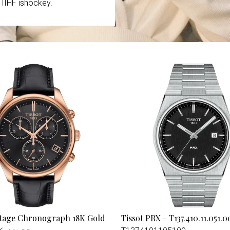
IIHF ishockey.
or
Exklusivt erbjudande för Militu
medlemmar – 15% rabatt på utv
klockor hos Magnussons Ur
ntage Chronograph 18K Gold
Tissot PRX - T137.410.11.051.0