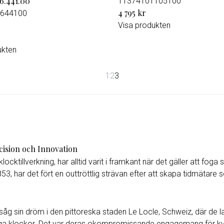
76.441.00
T1374101105100
4 795 kr
644100
Visa produkten
ukten
1
2
3
cision och Innovation
locktillverkning, har alltid varit i framkant när det gäller att f
3, har det fört en outtröttlig strävan efter att skapa tidmätare
såg sin dröm i den pittoreska staden Le Locle, Schweiz, där de lad
ngliga klockor. Det var deras okompromissande engagemang för kv