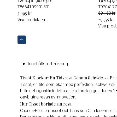
T866.410.99.013.01
T920.417.
T8664109901301
T9204177
5 695 kr
59 150 kr
29 575 kr
Visa produkten
Visa prod
Innehållsförteckning
Tissot Klockor: En Tidsresa Genom Schweizisk Pre
Tissot, en titel som ekar med perfektion i schweizisk k
Från det ögonblick detta anrika företag grundades 185
oavbrutna resan av innovation.
Hur Tissot började sin resa
Charles-Félicien Tissot och hans son Charles-Émile in
Deras vision var klar – att skapa exakta och tillgä