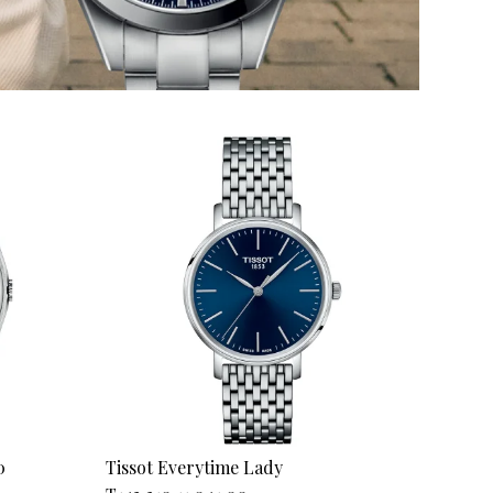
m-
alda
0
Tissot Everytime Lady