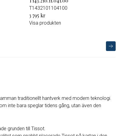
T143.210.11.041.00
T1432101104100
3 795 kr
Visa produkten
oga samman traditionellt hantverk med modern teknologi.
 som inte bara speglar tidens gång, utan även den
e grunden till Tissot.
alitet som snabbt placerade Tissot på kartan i den