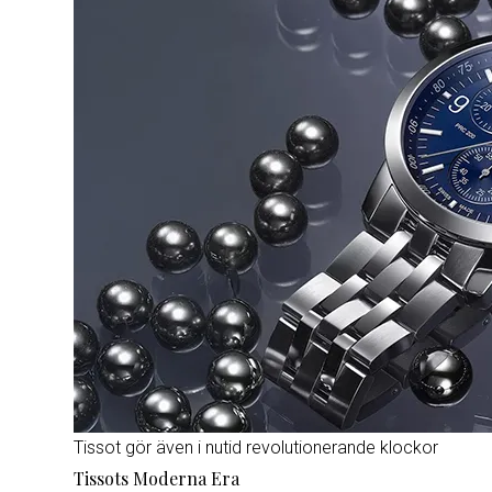
Tissot gör även i nutid revolutionerande klockor
Tissots Moderna Era