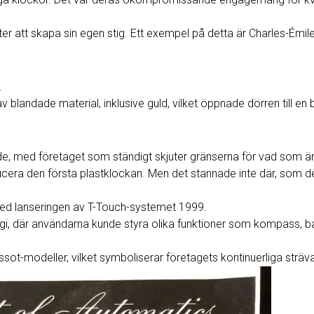
fter att skapa sin egen stig. Ett exempel på detta är Charles-Émil
.
 blandade material, inklusive guld, vilket öppnade dörren till en 
e, med företaget som ständigt skjuter gränserna för vad som är 
era den första plastklockan. Men det stannade inte där, som de
å med lanseringen av T-Touch-systemet 1999.
logi, där användarna kunde styra olika funktioner som kompass,
ssot-modeller, vilket symboliserar företagets kontinuerliga sträva