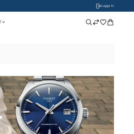
Logga In
T
CASIO
Smycken
BOSS Armband
NOBEL by BILLGREN
GUESS
Nomination
LONGINES
ORIS
Timberland
Herrklockor