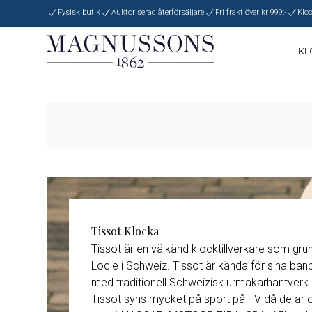
Fysisk butik
Auktoriserad återförsäljare
Fri frakt över kr 999:-
Kloc
KL
SEIKO
G
BOSS
L
Klockor
Efter
Gant
Garmin
Anke
B
Bering
Guess
CERTINA
Garmin
M
Cha
BOSS
H
Hamilton
Armband & T
Hal
C
Casio
Herbelin
Ring
Certina
HAMILTON
HERBELIN
J
JDM+
LORUS
MAURICE 
Tissot Klocka
Original k
Tissot är en välkänd klocktillverkare som gr
Locle i Schweiz. Tissot är kända för sina ban
RADO
Roamer
med traditionell Schweizisk urmakarhantverk.
Tissot syns mycket på sport på TV då de är off
TISSOT
Withings