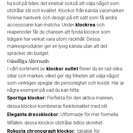
ha koll på tiden; det innebär också att välja något som
utstrålar stil och kvalitet. Klockor från kända varumärken
förenar hantverk och design på ett sätt som få andra
accessoarer kan matcha. Under
klockrea
och
reaperioder får du chansen att fynda klockor som
tidigare har verkat vara utom räckhåll. Dessa
märkesprodukter ger en lyxig känsla utan att det
spräcker din budget.
Oändliga Alternativ
I vårt sortiment av
klockor outlet
finner du en rad olika
stilar och märken, vilket ger dig friheten att välja något
som verkligen speglar din personlighet och livsstil. Här är
några exempel på vad du kan hitta:
Sportiga klockor:
Perfekta för den aktiva mannen,
dessa klockor kombinerar funktionalitet med stil.
Eleganta dressklockor:
Utformade för mer formella
tillfällen, dessa klockor utstrålar tidlös skönhet.
Robusta chronograph klockor:
Idealisk för