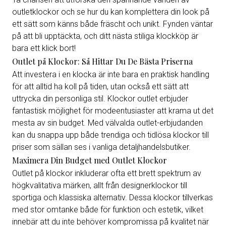
outletklockor och se hur du kan komplettera din look på
ett sätt som känns både fräscht och unikt. Fynden väntar
på att bli upptäckta, och ditt nästa stiliga klockköp är
bara ett klick bort!
Outlet på Klockor: Så Hittar Du De Bästa Priserna
Att investera i en klocka är inte bara en praktisk handling
för att alltid ha koll på tiden, utan också ett sätt att
uttrycka din personliga stil. Klockor outlet erbjuder
fantastisk möjlighet för modeentusiaster att krama ut det
mesta av sin budget. Med välvalda outlet-erbjudanden
kan du snappa upp både trendiga och tidlösa klockor till
priser som sällan ses i vanliga detaljhandelsbutiker.
Maximera Din Budget med Outlet Klockor
Outlet på klockor inkluderar ofta ett brett spektrum av
högkvalitativa märken, allt från designerklockor till
sportiga och klassiska alternativ. Dessa klockor tillverkas
med stor omtanke både för funktion och estetik, vilket
innebär att du inte behöver kompromissa på kvalitet när