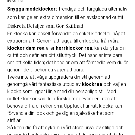
livsstilar.
Snygga modeklockor:
Trendiga och färgglada alternativ
som kan ge en extra dimension till en avslappnad outfit.
Diskreta Detaljer som Gör Skillnad
En klocka kan enkelt förvandla en enkel klädsel till något
extraordinärt. Genom att lägga till en klocka från våra
klockor dam rea
eller
herrklockor rea
, kan du lyfta din
outfit och definiera ditt stiluttryck. Det handlar inte bara
om att kolla tiden; det handlar om att förmedla vem du är
genom de tillbehör du väljer att bära.
Tveka inte att våga uppgradera din stil genom att
genomgå vårt fantastiska utbud av
klockrea
och välj en
klocka som ligger i linje med din personliga stil. Med
outlet klockor kan du utforska modevärlden utan att
behöva offra din ekonomi. Upptäck hur rätt klocka kan
förvandla din look och ge dig en självsäkerhet som
strålar.
Så känn dig fri att dyka in i vårt stora urval av stiliga och
prisvärda herrklockor — vi lovar att du kommer att hitta