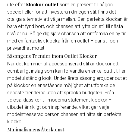
ute efter
klockor outlet
som en present till någon
speciell eller för att investera i din egen stil, finns det
otaliga alternativ att välja mellan. Den perfekta klockan är
bara ett fynd bort, och chansen att lyfta din stil till nästa
nivå är nu. Så ge dig själv chansen att omfamna en ny tid
med en fantastisk klocka från en outlet – där stil och
prisvärdhet möts!
Säsongens Trender inom Outlet Klockor
När det kommer till accessoriserad stil är klockor ett
oumbärligt inslag som kan förvandla en enkel outfit till en
modefullständig look. Under årets säsong erbjuder outlet
på klockor en enastående möjlighet att utforska de
senaste trenderna utan att spräcka budgeten. Från
tidlösa klassiker till moderna statement-klockor –
utbudet är rikligt och inspirerande, vilket ger varje
modeintresserad person chansen att hitta sin perfekta
klocka.
Minimalismens Återkomst