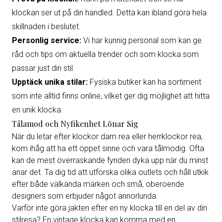
klockan ser ut på din handled. Detta kan ibland göra hela
skillnaden i beslutet.
Personlig service:
Vi har kunnig personal som kan ge
råd och tips om aktuella trender och som klocka som
passar just din stil.
Upptäck unika stilar:
Fysiska butiker kan ha sortiment
som inte alltid finns online, vilket ger dig möjlighet att hitta
en unik klocka.
Tålamod och Nyfikenhet Lönar Sig
När du letar efter klockor dam rea eller herrklockor rea,
kom ihåg att ha ett öppet sinne och vara tålmodig. Ofta
kan de mest överraskande fynden dyka upp när du minst
anar det. Ta dig tid att utforska olika outlets och håll utkik
efter både välkända märken och små, oberoende
designers som erbjuder något annorlunda.
Varför inte göra jakten efter en ny klocka till en del av din
stilresa? En vintage klocka kan komma med en