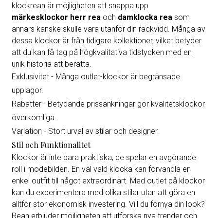
klockrean är möjligheten att snappa upp
märkesklockor herr rea
och
damklocka rea
som
annars kanske skulle vara utanför din räckvidd. Många av
dessa klockor är från tidigare kollektioner, vilket betyder
att du kan få tag på högkvalitativa tidstycken med en
unik historia att berätta.
Exklusivitet - Många outlet-klockor är begränsade
upplagor.
Rabatter - Betydande prissänkningar gör kvalitetsklockor
överkomliga.
Variation - Stort urval av stilar och designer.
Stil och Funktionalitet
Klockor är inte bara praktiska; de spelar en avgörande
roll i modebilden. En väl vald klocka kan förvandla en
enkel outfit till något extraordinärt. Med outlet på klockor
kan du experimentera med olika stilar utan att göra en
alltför stor ekonomisk investering. Vill du förnya din look?
Rean erbjuder möjligheten att utforska nya trender och