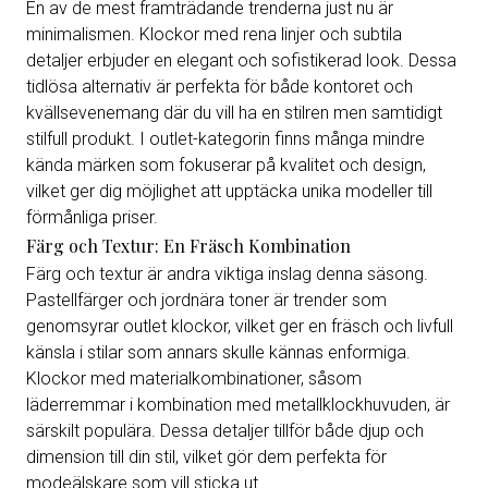
En av de mest framträdande trenderna just nu är
minimalismen. Klockor med rena linjer och subtila
detaljer erbjuder en elegant och sofistikerad look. Dessa
tidlösa alternativ är perfekta för både kontoret och
kvällsevenemang där du vill ha en stilren men samtidigt
stilfull produkt. I outlet-kategorin finns många mindre
kända märken som fokuserar på kvalitet och design,
vilket ger dig möjlighet att upptäcka unika modeller till
förmånliga priser.
Färg och Textur: En Fräsch Kombination
Färg och textur är andra viktiga inslag denna säsong.
Pastellfärger och jordnära toner är trender som
genomsyrar outlet klockor, vilket ger en fräsch och livfull
känsla i stilar som annars skulle kännas enformiga.
Klockor med materialkombinationer, såsom
läderremmar i kombination med metallklockhuvuden, är
särskilt populära. Dessa detaljer tillför både djup och
dimension till din stil, vilket gör dem perfekta för
modeälskare som vill sticka ut.