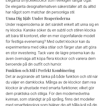
Eleganta smyckeklockor som verkligen fångar ögat
De eleganta designalternativen säkerställer att du alltid
har något som matchar din personliga stil.
Unna Dig Själv Under Reaperioderna
Under reaperioderna är det särskilt enkelt att unna sig en
ny klocka. Kanske söker du en subtil och stilren klocka
att bära till kontoret, eller en mer iögonfallande modell
för festliga evenemang? Med outlet klockor kan du
experimentera med olika stilar och färger utan att göra
en stor investering. Tack vare de lägre priserna kan du
även överväga att köpa flera klockor och variera dem
beroende på din outfit och humör.
Funktion och Stil i Perfekt Kombinering
Det är avgörande att tänka på både funktion och stil när
du väljer en damklocka. Många av de klockor dam rea
klockor är utrustade med smarta funktioner, vilket gör
dem praktiska och stiliga. För den modemedvetna
kvinnan, som ständigt är på språng, finns det modeller
med smartteknologi som hjälper dig att hålla koll på din