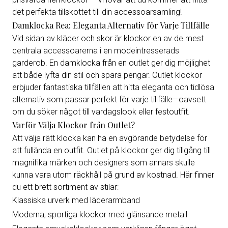
det perfekta tillskottet till din accessoarsamling!
Damklocka Rea: Eleganta Alternativ för Varje Tillfälle
Vid sidan av kläder och skor är klockor en av de mest
centrala accessoarerna i en modeintresserads
garderob. En damklocka från en outlet ger dig möjlighet
att både lyfta din stil och spara pengar. Outlet klockor
erbjuder fantastiska tillfällen att hitta eleganta och tidlösa
alternativ som passar perfekt för varje tillfälle—oavsett
om du söker något till vardagslook eller festoutfit.
Varför Välja Klockor från Outlet?
Att välja rätt klocka kan ha en avgörande betydelse för
att fullända en outfit. Outlet på klockor ger dig tillgång till
magnifika märken och designers som annars skulle
kunna vara utom räckhåll på grund av kostnad. Här finner
du ett brett sortiment av stilar:
Klassiska urverk med läderarmband
Moderna, sportiga klockor med glänsande metall