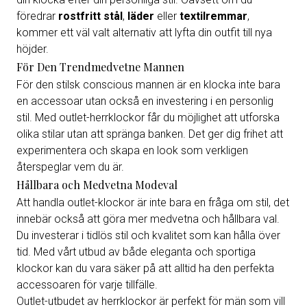
föredrar
rostfritt stål
,
läder
eller
textilremmar
,
kommer ett väl valt alternativ att lyfta din outfit till nya
höjder.
För Den Trendmedvetne Mannen
För den stilsk conscious mannen är en klocka inte bara
en accessoar utan också en investering i en personlig
stil. Med outlet-herrklockor får du möjlighet att utforska
olika stilar utan att spränga banken. Det ger dig frihet att
experimentera och skapa en look som verkligen
återspeglar vem du är.
Hållbara och Medvetna Modeval
Att handla outlet-klockor är inte bara en fråga om stil, det
innebär också att göra mer medvetna och hållbara val.
Du investerar i tidlös stil och kvalitet som kan hålla över
tid. Med vårt utbud av både eleganta och sportiga
klockor kan du vara säker på att alltid ha den perfekta
accessoaren för varje tillfälle.
Outlet-utbudet av herrklockor är perfekt för män som vill