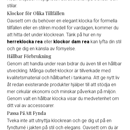
stilar.
Klockor för Olika Tillfällen
Oavsett om du behöver en elegant klocka för formella
tillfällen eller en stilren modell för vardagen, kommer du
att hitta det under klockrean. Tänk på hur en ny
herreklocka rea
eller
klockor dam rea
kan lyfta din stil
och ge dig en känsla av förnyelse.
Hållbar Förbrukning
Genom att handla under rean bidrar du även till en hållbar
utveckling. Många outlet-klockor är tillverkade med
kvalitetsmaterial och hållbarhet i tankarna. Att ge nytt liv
åt redan existerande produkter hjälper till att stödja en
mer cirkulär ekonomi och minskar påverkan på miljön.
Genom valt en hållbar klocka visar du medvetenhet om
ditt val av accessoarer.
Passa På Att Fynda
Tveka inte att utnyttja klockrean och ge dig ut på en
fyndturné i jakten på stil och elegans. Oavsett om du är