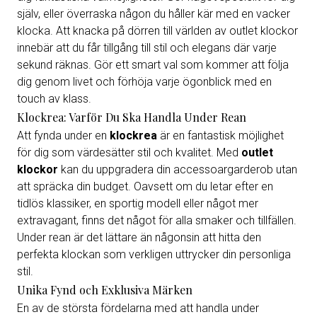
själv, eller överraska någon du håller kär med en vacker
klocka. Att knacka på dörren till världen av outlet klockor
innebär att du får tillgång till stil och elegans där varje
sekund räknas. Gör ett smart val som kommer att följa
dig genom livet och förhöja varje ögonblick med en
touch av klass.
Klockrea: Varför Du Ska Handla Under Rean
Att fynda under en
klockrea
är en fantastisk möjlighet
för dig som värdesätter stil och kvalitet. Med
outlet
klockor
kan du uppgradera din accessoargarderob utan
att spräcka din budget. Oavsett om du letar efter en
tidlös klassiker, en sportig modell eller något mer
extravagant, finns det något för alla smaker och tillfällen.
Under rean är det lättare än någonsin att hitta den
perfekta klockan som verkligen uttrycker din personliga
stil.
Unika Fynd och Exklusiva Märken
En av de största fördelarna med att handla under