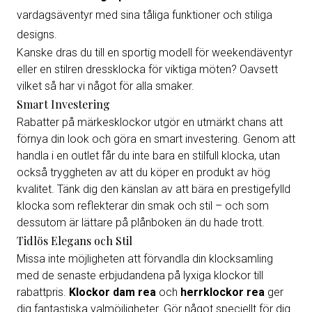
vardagsäventyr med sina tåliga funktioner och stiliga
designs.
Kanske dras du till en sportig modell för weekendäventyr
eller en stilren dressklocka för viktiga möten? Oavsett
vilket så har vi något för alla smaker.
Smart Investering
Rabatter på märkesklockor utgör en utmärkt chans att
förnya din look och göra en smart investering. Genom att
handla i en outlet får du inte bara en stilfull klocka, utan
också tryggheten av att du köper en produkt av hög
kvalitet. Tänk dig den känslan av att bära en prestigefylld
klocka som reflekterar din smak och stil – och som
dessutom är lättare på plånboken än du hade trott.
Tidlös Elegans och Stil
Missa inte möjligheten att förvandla din klocksamling
med de senaste erbjudandena på lyxiga klockor till
rabattpris.
Klockor dam rea
och
herrklockor rea
ger
dig fantastiska valmöjligheter. Gör något speciellt för dig