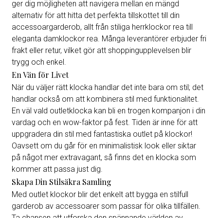
ger dig möjligheten att navigera mellan en mängd
alternativ för att hitta det perfekta tillskottet till din
accessoargarderob, allt från stiliga herrklockor rea till
eleganta damklockor rea. Många leverantörer erbjuder fri
frakt eller retur, vilket gör att shoppingupplevelsen blir
trygg och enkel.
En Vän för Livet
När du väljer rätt klocka handlar det inte bara om stil; det
handlar också om att kombinera stil med funktionalitet.
En väl vald outletklocka kan bli en trogen kompanjon i din
vardag och en wow-faktor på fest. Tiden är inne för att
uppgradera din stil med fantastiska outlet på klockor!
Oavsett om du går för en minimalistisk look eller siktar
på något mer extravagant, så finns det en klocka som
kommer att passa just dig.
Skapa Din Stilsäkra Samling
Med outlet klockor blir det enkelt att bygga en stilfull
garderob av accessoarer som passar för olika tillfällen.
Ta chansen att utforska den spännande världen av