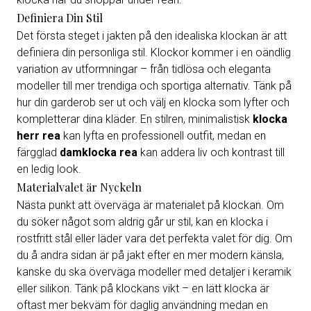
Definiera Din Stil
Det första steget i jakten på den idealiska klockan är att
definiera din personliga stil. Klockor kommer i en oändlig
variation av utformningar – från tidlösa och eleganta
modeller till mer trendiga och sportiga alternativ. Tänk på
hur din garderob ser ut och välj en klocka som lyfter och
kompletterar dina kläder. En stilren, minimalistisk
klocka
herr rea
kan lyfta en professionell outfit, medan en
färgglad
damklocka rea
kan addera liv och kontrast till
en ledig look.
Materialvalet är Nyckeln
Nästa punkt att överväga är materialet på klockan. Om
du söker något som aldrig går ur stil, kan en klocka i
rostfritt stål eller läder vara det perfekta valet för dig. Om
du å andra sidan är på jakt efter en mer modern känsla,
kanske du ska överväga modeller med detaljer i keramik
eller silikon. Tänk på klockans vikt – en lätt klocka är
oftast mer bekväm för daglig användning medan en