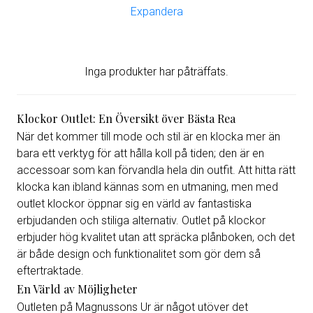
har vi det perfekta alternativet för dig. Bläddra
bland våra outlet klockor och ge din stil den
perfekta touchen utan att spräcka budgeten!
Inga produkter har påträffats.
Klockor Outlet: En Översikt över Bästa Rea
När det kommer till mode och stil är en klocka mer än
bara ett verktyg för att hålla koll på tiden; den är en
accessoar som kan förvandla hela din outfit. Att hitta rätt
klocka kan ibland kännas som en utmaning, men med
outlet klockor öppnar sig en värld av fantastiska
erbjudanden och stiliga alternativ. Outlet på klockor
erbjuder hög kvalitet utan att spräcka plånboken, och det
är både design och funktionalitet som gör dem så
eftertraktade.
En Värld av Möjligheter
Outleten på Magnussons Ur är något utöver det