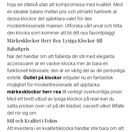
höja sin stilnivå utan att kompromissa med kvalitet. Med
en idealisk balans mellan pris och utmärkt hantverk är
dessa klockor det självklara valet för den
modeintresserade mannen. Utforska vårt urval och hitta
den klocka som kommer att bli ditt nya favoritplagg!
Märkesklockor Herr Rea: Lyxiga Klockor till
Rabattpris
När det handlar om att fullända din stil med eleganta
accessoarer är en vacker klocka mer än bara en
funktionell tidsvisare; den är en viktig del av din personliga
estetik.
Outlet på klockor
erbjuder nu en fantastisk
möjlighet för modeintresserade att upptäcka
märkesklockor herr rea
till verkligt överkomliga priser.
Med ett brett utbud av lyxiga klockor på rean kan du
sätta pricken över i:et på din klädsel, oavsett vilket tillfälle
det rör sig om.
Stil och Kvalitet i Fokus
Att investera i en kvalitetsklocka handlar inte bara om att