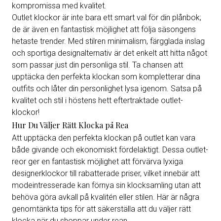
kompromissa med kvalitet.
Outlet klockor är inte bara ett smart val för din plånbok;
de är även en fantastisk möjlighet att följa säsongens
hetaste trender. Med stilren minimalism, färgglada inslag
och sportiga designalternativ är det enkelt att hitta något
som passar just din personliga stil. Ta chansen att
upptäcka den perfekta klockan som kompletterar dina
outfits och låter din personlighet lysa igenom. Satsa på
kvalitet och stil i höstens hett eftertraktade outlet-
klockor!
Hur Du Väljer Rätt Klocka på Rea
Att upptäcka den perfekta klockan på outlet kan vara
både givande och ekonomiskt fördelaktigt. Dessa outlet-
reor ger en fantastisk möjlighet att förvärva lyxiga
designerklockor till rabatterade priser, vilket innebär att
modeintresserade kan förnya sin klocksamling utan att
behöva göra avkall på kvalitén eller stilen. Här är några
genomtänkta tips för att säkerställa att du väljer rätt
klocka när du shoppar under rean.