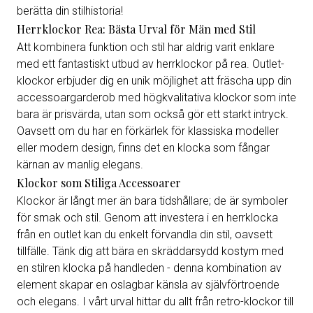
berätta din stilhistoria!
Herrklockor Rea: Bästa Urval för Män med Stil
Att kombinera funktion och stil har aldrig varit enklare
med ett fantastiskt utbud av herrklockor på rea. Outlet-
klockor erbjuder dig en unik möjlighet att fräscha upp din
accessoargarderob med högkvalitativa klockor som inte
bara är prisvärda, utan som också gör ett starkt intryck.
Oavsett om du har en förkärlek för klassiska modeller
eller modern design, finns det en klocka som fångar
kärnan av manlig elegans.
Klockor som Stiliga Accessoarer
Klockor är långt mer än bara tidshållare; de är symboler
för smak och stil. Genom att investera i en herrklocka
från en outlet kan du enkelt förvandla din stil, oavsett
tillfälle. Tänk dig att bära en skräddarsydd kostym med
en stilren klocka på handleden - denna kombination av
element skapar en oslagbar känsla av självförtroende
och elegans. I vårt urval hittar du allt från retro-klockor till