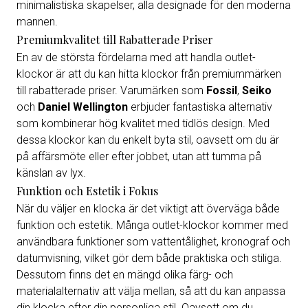
minimalistiska skapelser, alla designade för den moderna
mannen.
Premiumkvalitet till Rabatterade Priser
En av de största fördelarna med att handla outlet-
klockor är att du kan hitta klockor från premiummärken
till rabatterade priser. Varumärken som
Fossil
,
Seiko
och
Daniel Wellington
erbjuder fantastiska alternativ
som kombinerar hög kvalitet med tidlös design. Med
dessa klockor kan du enkelt byta stil, oavsett om du är
på affärsmöte eller efter jobbet, utan att tumma på
känslan av lyx.
Funktion och Estetik i Fokus
När du väljer en klocka är det viktigt att överväga både
funktion och estetik. Många outlet-klockor kommer med
användbara funktioner som vattentålighet, kronograf och
datumvisning, vilket gör dem både praktiska och stiliga.
Dessutom finns det en mängd olika färg- och
materialalternativ att välja mellan, så att du kan anpassa
din klocka efter din personliga stil. Oavsett om du