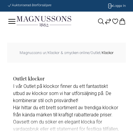
Auktoriserad återförsäljare
Logga In
Magnussons ur
/
Klockor & smycken online
/
Outlet
/
Klockor
Outlet klockor
I vår Outlet på klockor finner du ett fantastiskt
utbud av klockor som vi har utförsäljning på. De
kombinerar stil och prisvärdhet!
Här hittar du ett brett sortiment av trendiga klockor
från kända märken till kraftigt rabatterade priser.
Oavsett om du söker en elegant klocka för
vardagsbruk eller ett statement för festliga tillfällen,