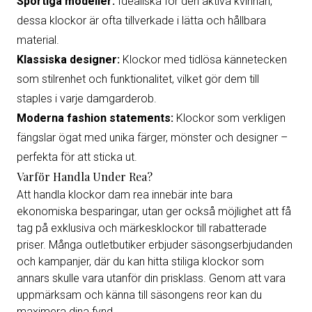
Sportiga modeller:
Idealiska för den aktiva kvinnan,
dessa klockor är ofta tillverkade i lätta och hållbara
material.
Klassiska designer:
Klockor med tidlösa kännetecken
som stilrenhet och funktionalitet, vilket gör dem till
staples i varje damgarderob.
Moderna fashion statements:
Klockor som verkligen
fängslar ögat med unika färger, mönster och designer –
perfekta för att sticka ut.
Varför Handla Under Rea?
Att handla klockor dam rea innebär inte bara
ekonomiska besparingar, utan ger också möjlighet att få
tag på exklusiva och märkesklockor till rabatterade
priser. Många outletbutiker erbjuder säsongserbjudanden
och kampanjer, där du kan hitta stiliga klockor som
annars skulle vara utanför din prisklass. Genom att vara
uppmärksam och känna till säsongens reor kan du
maximera dina fynd.