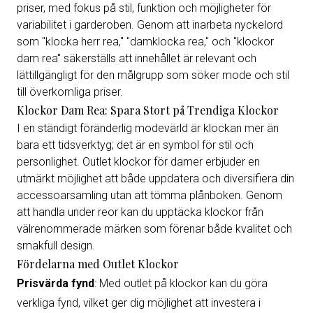
priser, med fokus på stil, funktion och möjligheter för
variabilitet i garderoben. Genom att inarbeta nyckelord
som "klocka herr rea," "damklocka rea," och "klockor
dam rea" säkerställs att innehållet är relevant och
lättillgängligt för den målgrupp som söker mode och stil
till överkomliga priser.
Klockor Dam Rea: Spara Stort på Trendiga Klockor
I en ständigt föränderlig modevärld är klockan mer än
bara ett tidsverktyg; det är en symbol för stil och
personlighet. Outlet klockor för damer erbjuder en
utmärkt möjlighet att både uppdatera och diversifiera din
accessoarsamling utan att tömma plånboken. Genom
att handla under reor kan du upptäcka klockor från
välrenommerade märken som förenar både kvalitet och
smakfull design.
Fördelarna med Outlet Klockor
Prisvärda fynd
: Med outlet på klockor kan du göra
verkliga fynd, vilket ger dig möjlighet att investera i