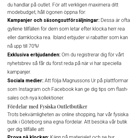
du handlar på outlet. För att verkligen maximera ditt
modebudget, håll ögonen öppna för:
Kampanjer och säsongsutförsäljningar:
Dessa är ofta
gyllene tillfällen för dem som letar efter klocka herr rea
eller damklocka rea. Ibland erbjuder vi rabatter som kan
nå upp till 70%!
Exklusiva erbjudanden:
Om du registrerar dig för vårt
nyhetsbrev så får du först reda på när vi har speciella
kampanjer.
Sociala medier:
Att följa Magnussons Ur på plattformar
som Instagram och Facebook kan ge dig tips om flash-
sales och nya kollektioner.
Fördelar med Fysiska Outletbutiker
Trots bekvämligheten av online shopping, har vår fysiska
butik i Göteborg sina egna fördelar. Att besöka vår butik
ger dig tillfälle att:
Prova på klockan:
Känn på materialet och se hur