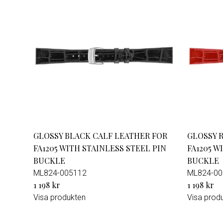
Damklockor
Barnklock
GLOSSY BLACK CALF LEATHER FOR
GLOSSY 
FA1205 WITH STAINLESS STEEL PIN
FA1205 W
BUCKLE
BUCKLE
ML824-005112
ML824-00
1 198 kr
1 198 kr
Visa produkten
Visa prod