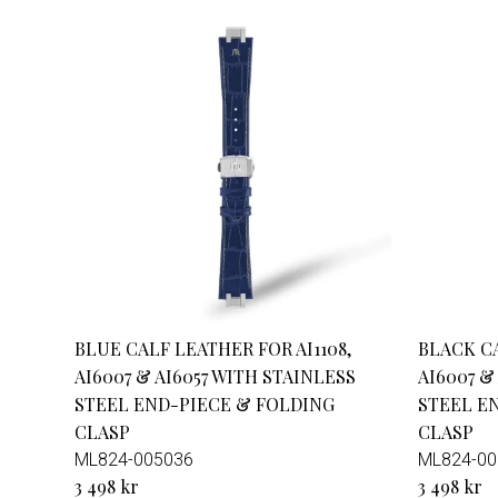
BLUE CALF LEATHER FOR AI1108,
BLACK CA
AI6007 & AI6057 WITH STAINLESS
AI6007 &
STEEL END-PIECE & FOLDING
STEEL E
CLASP
CLASP
ML824-005036
ML824-00
3 498 kr
3 498 kr