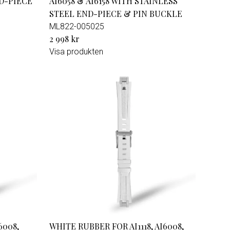
D-PIECE
AI6058 & AI6158 WITH STAINLESS
STEEL END-PIECE & PIN BUCKLE
ML822-005025
2 998 kr
Visa produkten
6008,
WHITE RUBBER FOR AI1118, AI6008,