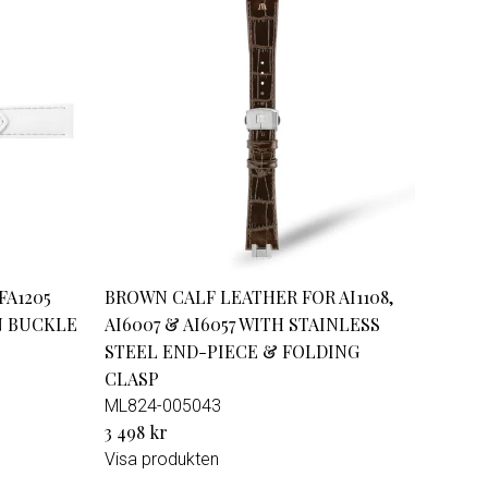
m-
alda
FA1205
BROWN CALF LEATHER FOR AI1108,
N BUCKLE
AI6007 & AI6057 WITH STAINLESS
STEEL END-PIECE & FOLDING
CLASP
ML824-005043
3 498 kr
Visa produkten