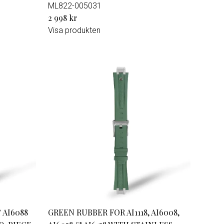
ML822-005031
2 998 kr
Visa produkten
 AI6088
GREEN RUBBER FOR AI1118, AI6008,