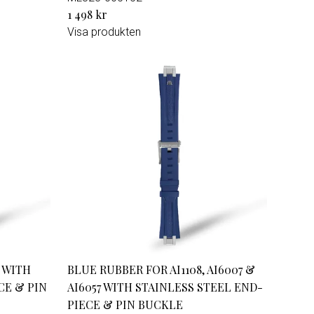
1 498 kr
Visa produkten
 WITH
BLUE RUBBER FOR AI1108, AI6007 &
CE & PIN
AI6057 WITH STAINLESS STEEL END-
PIECE & PIN BUCKLE