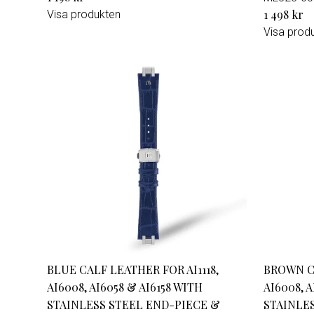
1 498 kr
Visa produkten
Visa prod
BLUE CALF LEATHER FOR AI1118,
BROWN CA
AI6008, AI6058 & AI6158 WITH
AI6008, A
STAINLESS STEEL END-PIECE &
STAINLE