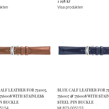
1 198 kr
ukten
Visa produkten
LF LEATHER FOR 751007,
BLUE CALF LEATHER FOR 75
 756008 WITH STAINLESS
756007 & 756008 WITH STAI
IN BUCKLE
STEEL PIN BUCKLE
5154
ML823-005153