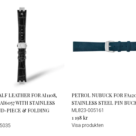
LF LEATHER FOR AI1108,
PETROL NUBUCK FOR FA120
 AI6057 WITH STAINLESS
STAINLESS STEEL PIN BUC
ND-PIECE & FOLDING
ML823-005161
1 198 kr
Visa produkten
5035