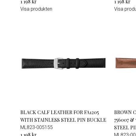
1 198 kr
1 198 kr
Visa produkten
Visa prod
BLACK CALF LEATHER FOR FA1205
BROWN CA
WITH STAINLESS STEEL PIN BUCKLE
756007 &
STEEL P
ML823-005155
1 198 kr
ML823-00