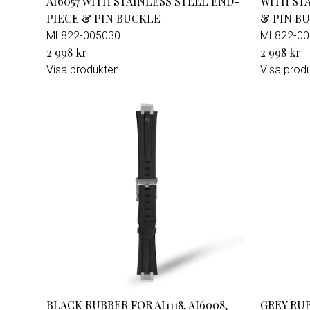
AI6057 WITH STAINLESS STEEL END-
WITH ST
PIECE & PIN BUCKLE
& PIN B
ML822-005030
ML822-00
2 998 kr
2 998 kr
Visa produkten
Visa prod
BLACK RUBBER FOR AI1118, AI6008,
GREY RUB