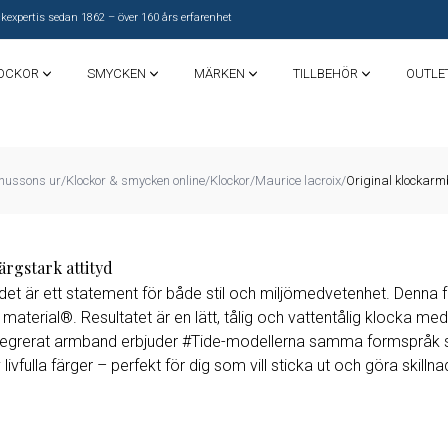
kexpertis sedan 1862 – över 160 års erfarenhet
OCKOR
SMYCKEN
MÄRKEN
TILLBEHÖR
OUTLE
N
BERING
S
 kategori
Efter märke
Longines
NOBEL by
SEIKO
Lorus
BILLGREN
Sjöö
lkedja
Armband
BOSS Armband
NOBEL by
ussons ur
/
Klockor & smycken online
/
Klockor
/
Maurice lacroix
/
Original klockar
Nomination
Sandström
BILLGREN
Gant Klocka
rms
Maurice
Dubbar
Nomination
O
T
Lacroix
Oris
Timberland
Illbehör
sband
Hänge
Mockberg
Tissot
ar
Örhängen
R
Rado
ärgstark attityd
JDM+
W
Withings
Roamer
Wolf
et är ett statement för både stil och miljömedvetenhet. Denna fä
LACROIX
MOCKBERG
terial®. Resultatet är en lätt, tålig och vattentålig klocka med s
lockarmband
ntegrerat armband erbjuder #Tide-modellerna samma formspråk s
 livfulla färger – perfekt för dig som vill sticka ut och göra skillna
SJÖÖ SANDSTRÖM
Väckarklockor & Väggklockor