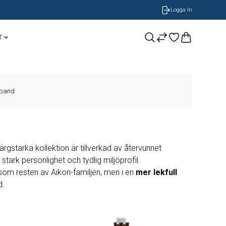
Logga In
T
CASIO
Smycken
BOSS Armband
mband
NOBEL by BILLGREN
GUESS
Nomination
LONGINES
rgstarka kollektion är tillverkad av återvunnet
ORIS
tark personlighet och tydlig miljöprofil.
om resten av Aikon-familjen, men i en
mer lekfull
d.
Timberland
Herrklockor