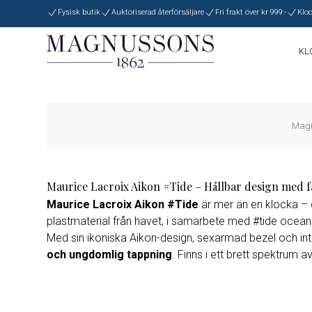
Fysisk butik
Auktoriserad återförsäljare
Fri frakt över kr 999:-
Kloc
KL
SEIKO
G
BOSS
L
Klockor
Efter
Gant
Garmin
Anke
Magn
B
Bering
Guess
CERTINA
Garmin
M
Cha
BOSS
H
Hamilton
Armband & T
Hal
C
Casio
Herbelin
Ring
Certina
HAMILTON
Maurice Lacroix Aikon #Tide – Hållbar design med f
HERBELIN
J
JDM+
Maurice Lacroix Aikon #Tide
är mer än en klocka – d
LORUS
MAURICE 
plastmaterial från havet, i samarbete med #tide ocean ma
Original k
Med sin ikoniska Aikon-design, sexarmad bezel och i
och ungdomlig tappning
. Finns i ett brett spektrum av
RADO
Roamer
TISSOT
Withings