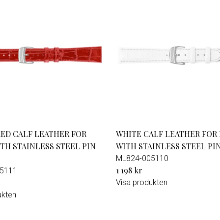
or
Exklusivt erbjudande för Militu
medlemmar – 15% rabatt på utv
klockor hos Magnussons Ur
RED CALF LEATHER FOR
WHITE CALF LEATHER FOR 
ITH STAINLESS STEEL PIN
WITH STAINLESS STEEL PI
ML824-005110
1 198 kr
5111
Visa produkten
ukten