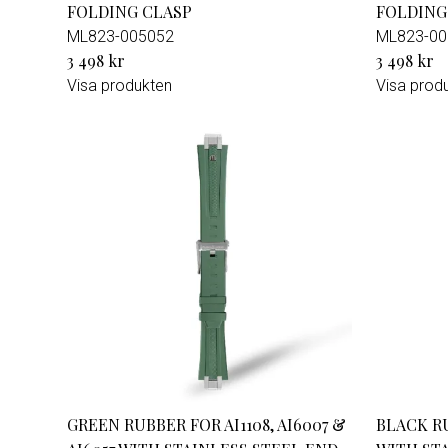
FOLDING CLASP
FOLDING
ML823-005052
ML823-00
3 498 kr
3 498 kr
Visa produkten
Visa prod
GREEN RUBBER FOR AI1108, AI6007 &
BLACK RU