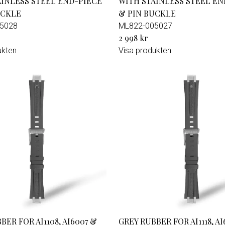
AINLESS STEEL END-PIECE
WITH STAINLESS STEEL EN
UCKLE
& PIN BUCKLE
5028
ML822-005027
2 998 kr
ukten
Visa produkten
BER FOR AI1108, AI6007 &
GREY RUBBER FOR AI1118, AI