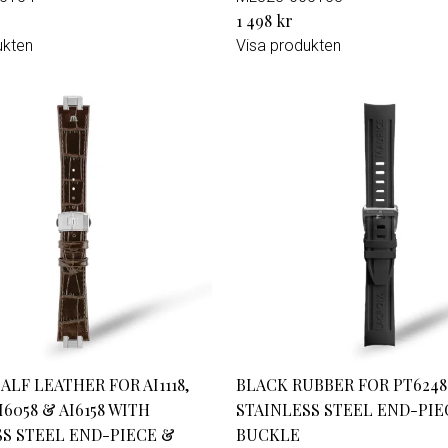
1 498 kr
ukten
Visa produkten
LF LEATHER FOR AI1118,
BLACK RUBBER FOR PT6248
I6058 & AI6158 WITH
STAINLESS STEEL END-PIE
SS STEEL END-PIECE &
BUCKLE