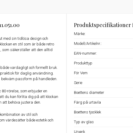
1.051.00
Produktspecifikationer 
Märke:
t med sin tidlösa design och
Modell/Artikelnr.:
klockan en stil som är både retro
som säkerställer att den alltid
EAN-nummer:
Produkttyp
 både vardagligt och formellt bruk.
För Vem
en praktisk för daglig användning.
r en bekväm passform på handleden.
Serie
80-rörelse, som erbjuder en
Boettens diameter
t du kan förlita dig på att klockan
n att behöva justera den.
Färg på urtavla
Boettens tjocklek
ombination av stil och
som värdesätter både estetik och
Typ av glas
Urverk