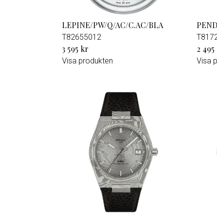
LEPINE/PW/Q/AC/C.AC/BLA
PEND
T82655012
T817
3 595 kr
2 495
Visa produkten
Visa 