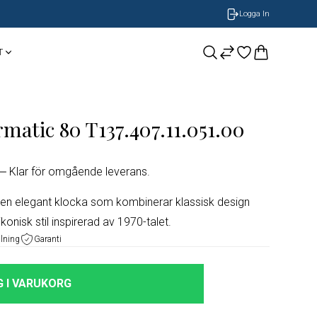
Logga In
T
CASIO
Smycken
BOSS Armband
matic 80 T137.407.11.051.00
NOBEL by BILLGREN
GUESS
Nomination
Klar för omgående leverans.
LONGINES
 en elegant klocka som kombinerar klassisk design
onisk stil inspirerad av 1970-talet.
ORIS
alning
Garanti
Timberland
 I VARUKORG
Herrklockor