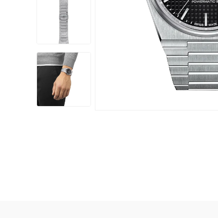
Damklockor
Barnklock