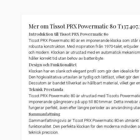
Mer om Tissot PRX Powermatic 80 T137.407.1
Introduktion till Tissot PRX Powermatic 80
Tissot PRX Powermatic 80 är en imponerande klocka som står u
robusta konstruktion. Med inspiration från 1970-talet, erbjuder 
och modern. Klockan är utrustad med en automatisk mekanism, 
håller korrekt tid utan behov av batteribyte.
Design och Funktionalitet
Klockan har en slank och elegant profil som gör den idealisk för
Den högkvalitativa urtavlan är tydlig och lättläst, vilket gör d
Dessutom är bandet tillverkat av hållbart material, vilket ge
Teknisk Prestanda
Tissot PRX Powermatic 80 är utrustad med Tissots Powermatic 
imponerande gångreserv på upp till 80 timmar. Detta innebär at
fungerar perfekt, även efter längre perioder av användning uta
Sammanfattning
Sammanfattningsvis är Tissot PRX Powermatic 80 en utmärkt k
funktionalitet. Den perfekta klockan för den moderna individen 
teknisk precision.