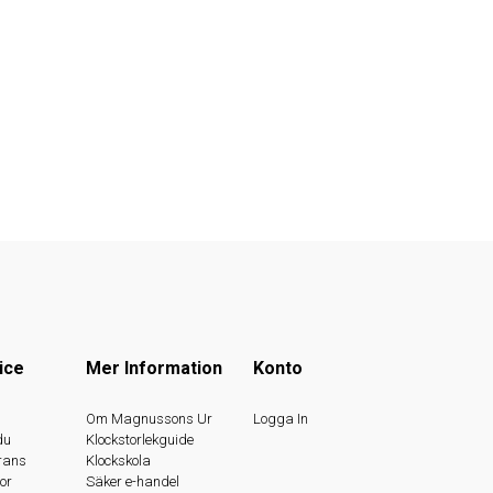
ice
Mer Information
Konto
s
Om Magnussons Ur
Logga In
du
Klockstorlekguide
rans
Klockskola
or
Säker e-handel