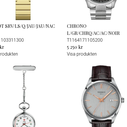
OT SRV/LS/Q/JAU/JAU/NAC
CHRONO
L/GR/CHRQ/AC/AC/NOIR
1103311300
T1164171105200
 kr
5 250 kr
produkten
Visa produkten