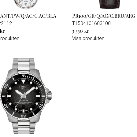
ANT/PW/Q/AC/C.AC/BLA
PR100/GR/Q/AC/C.BRU/ARG
22112
T1504101603100
 kr
3 550 kr
produkten
Visa produkten