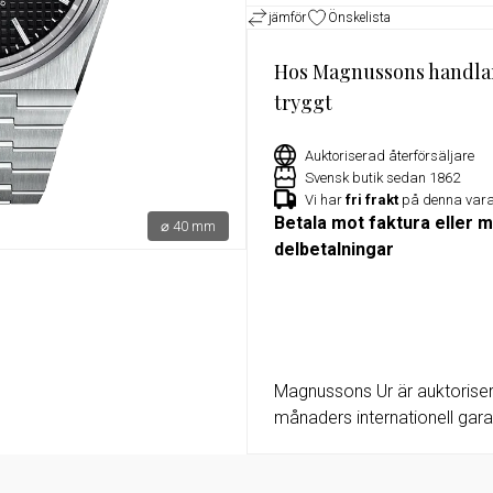
jämför
Önskelista
or
Exklusivt erbjudande för Militu
medlemmar – 15% rabatt på utv
Hos Magnussons handla
klockor hos Magnussons Ur
tryggt
Auktoriserad återförsäljare
Svensk butik sedan 1862
Vi har
fri frakt
på denna var
Betala mot faktura eller 
⌀ 40 mm
delbetalningar
Magnussons Ur är auktoriser
månaders internationell garan