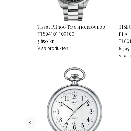
Tissot PR 100 T150.410.11.091.00
TISS
BLA
T1504101109100
3 850 kr
T160
6 395
Visa produkten
Visa 