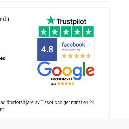
m-
alda
r du
a
med
ad återförsäljare av Tissot och ger minst en 24
ti.