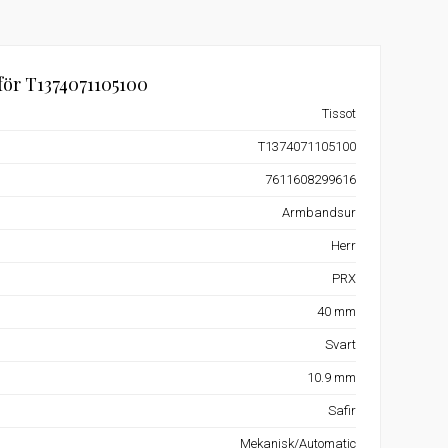
för T1374071105100
Tissot
T1374071105100
7611608299616
Armbandsur
Herr
PRX
40 mm
Svart
10.9 mm
Safir
Mekanisk/Automatic