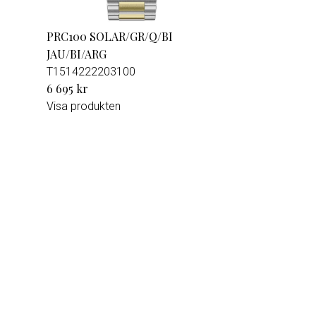
PRC100 SOLAR/GR/Q/BI
JAU/BI/ARG
T1514222203100
6 695 kr
Visa produkten