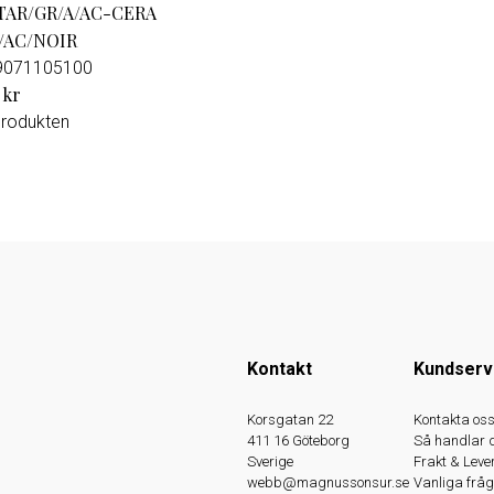
TAR/GR/A/AC-CERA
/AC/NOIR
9071105100
 kr
produkten
Kontakt
Kundserv
Korsgatan 22
Kontakta os
411 16 Göteborg
Så handlar 
Sverige
Frakt & Leve
webb@magnussonsur.se
Vanliga fråg