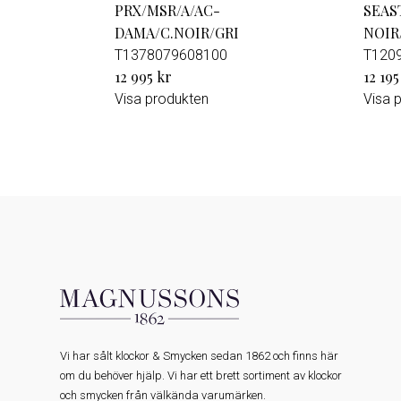
PRX/MSR/A/AC-
SEAS
DAMA/C.NOIR/GRI
NOIR
T1378079608100
T120
12 995 kr
12 195
Visa produkten
Visa 
Vi har sålt klockor & Smycken sedan 1862 och finns här
om du behöver hjälp. Vi har ett brett sortiment av klockor
och smycken från välkända varumärken.