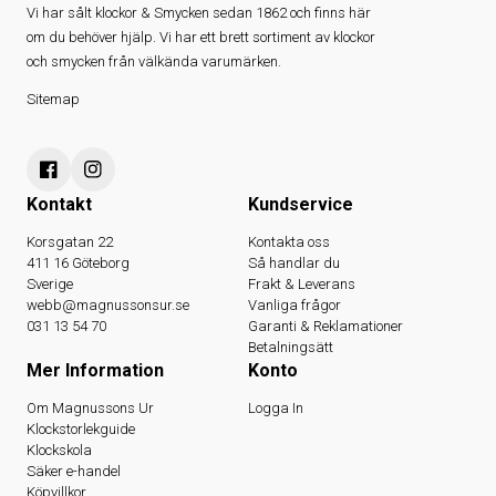
Vi har sålt klockor & Smycken sedan 1862 och finns här
om du behöver hjälp. Vi har ett brett sortiment av klockor
och smycken från välkända varumärken.
Sitemap
Kontakt
Kundservice
Korsgatan 22
Kontakta oss
411 16 Göteborg
Så handlar du
Sverige
Frakt & Leverans
webb@magnussonsur.se
Vanliga frågor
031 13 54 70
Garanti & Reklamationer
Betalningsätt
Mer Information
Konto
Om Magnussons Ur
Logga In
Klockstorlekguide
Klockskola
Säker e-handel
Köpvillkor