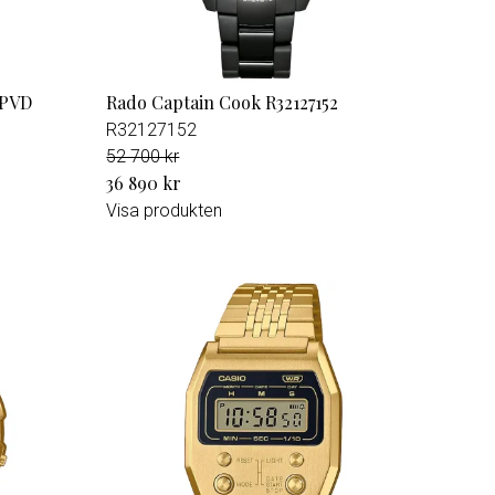
 PVD
Rado Captain Cook R32127152
R32127152
52 700 kr
36 890 kr
Visa produkten