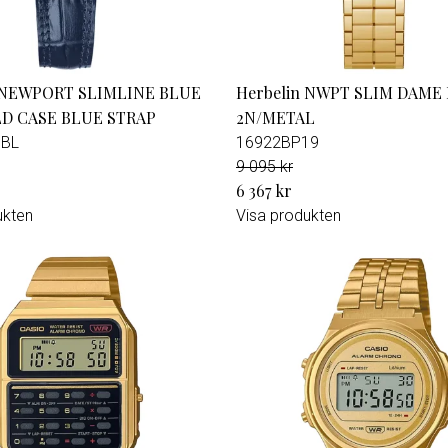
n NEWPORT SLIMLINE BLUE
Herbelin NWPT SLIM DAME
LD CASE BLUE STRAP
2N/METAL
5BL
16922BP19
9 095 kr
6 367 kr
ukten
Visa produkten