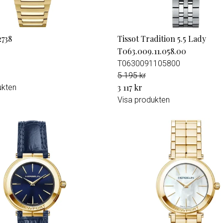
738
Tissot Tradition 5.5 Lady
T063.009.11.058.00
T0630091105800
5 195 kr
3 117 kr
ukten
Visa produkten