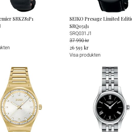
emier SRKZ81P1
SEIKO Presage Limited Editi
SRQ031J1
1
SRQ031J1
37 990 kr
26 593 kr
ukten
Visa produkten