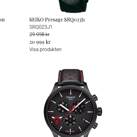
on
SEIKO Presage SRQ023J1
SRQ023J1
29 998 kr
20 999 kr
Visa produkten