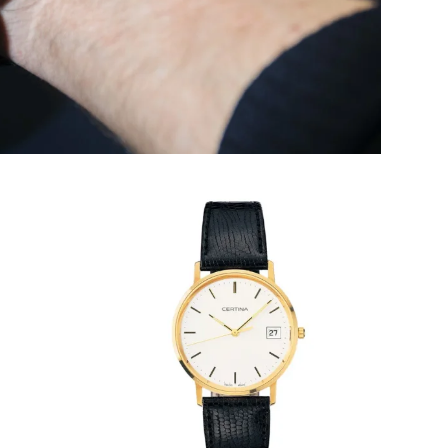
m-
alda