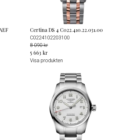
9AEF
Certina DS 4 C022.410.22.031.00
C0224102203100
8 090 kr
5 663 kr
Visa produkten