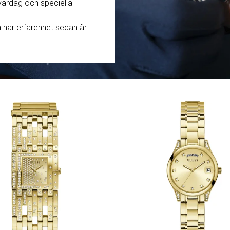
vardag och speciella
or
Exklusivt erbjudande för Militu
medlemmar – 15% rabatt på utv
 har erfarenhet sedan år
klockor hos Magnussons Ur