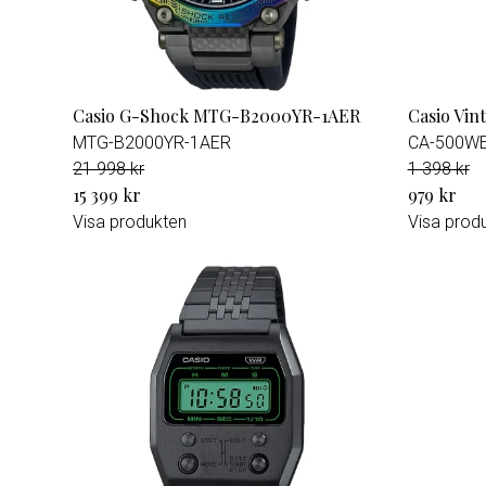
Casio G-Shock MTG-B2000YR-1AER
Casio Vi
MTG-B2000YR-1AER
CA-500W
21 998 kr
1 398 kr
15 399 kr
979 kr
Visa produkten
Visa prod