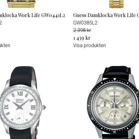
mklocka Work Life GW0441L2
Guess Damklocka Work Life
2
GW0385L2
2 398 kr
1 439 kr
ukten
Visa produkten