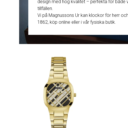
design med hög kvalitet – perfekta för både 
tillfällen.
Damklockor
Barnklock
Vi på Magnussons Ur kan klockor för herr och
1862, köp online eller i vår fysiska butik.