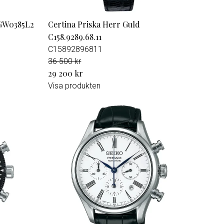
 GW0385L2
Certina Priska Herr Guld
C158.9289.68.11
C15892896811
36 500 kr
29 200 kr
Visa produkten