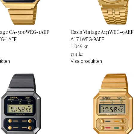
ntage CA-500WEG-1AEF
Casio Vintage A171WEG-9AEF
EG-1AEF
A171WEG-9AEF
1 049 kr
734 kr
ukten
Visa produkten