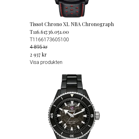
Tissot Chrono XL NBA Chronograph
T116.617.36.051.00
T1166173605100
4 895 kr
2 937 kr
Visa produkten