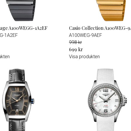
ntage A100WEGG-1A2EF
Casio Collection A100WEG-
G-1A2EF
A100WEG-9AEF
998 kr
699 kr
ukten
Visa produkten