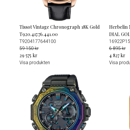
Tissot Vintage Chronograph 18K Gold
Herbeli
T920.417.76.441.00
DIAL GO
T9204177644100
16922P1
59 150 kr
6 895 kr
29 575 kr
4 827 kr
Visa produkten
Visa prod