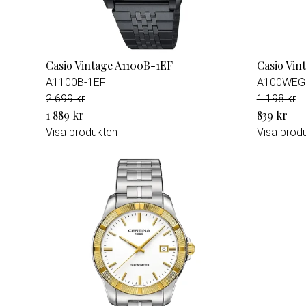
Casio Vintage A1100B-1EF
Casio Vi
A1100B-1EF
A100WEG
2 699 kr
1 198 kr
1 889 kr
839 kr
Visa produkten
Visa prod