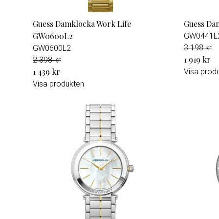
Guess Damklocka Work Life
Guess Da
GW0600L2
GW0441L
3 198 kr
GW0600L2
1 919 kr
2 398 kr
1 439 kr
Visa prod
Visa produkten