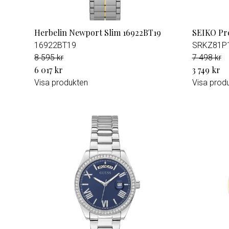
Herbelin Newport Slim 16922BT19
SEIKO Pr
16922BT19
SRKZ81P
8 595 kr
7 498 kr
6 017 kr
3 749 kr
Visa produkten
Visa prod