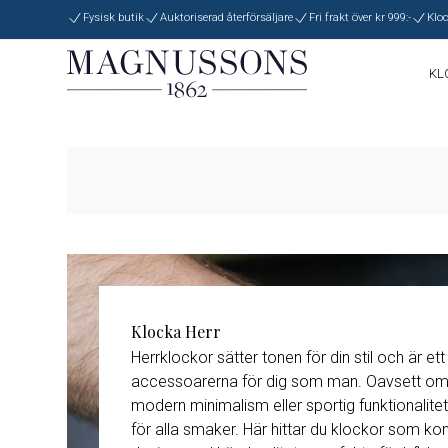
Fysisk butik
Auktoriserad återförsäljare
Fri frakt över kr 999:-
Kloc
KL
SEIKO
G
BOSS
L
Klockor
Efter
Gant
Garmin
Anke
B
Bering
Guess
CERTINA
Garmin
M
Cha
BOSS
H
Hamilton
Armband & T
Hal
C
Casio
Herbelin
Ring
Certina
HAMILTON
HERBELIN
J
JDM+
LORUS
MAURICE 
Klocka Herr
Original k
Herrklockor sätter tonen för din stil och är et
accessoarerna för dig som man. Oavsett om 
RADO
Roamer
modern minimalism eller sportig funktionalitet
för alla smaker. Här hittar du klockor som ko
TISSOT
Withings