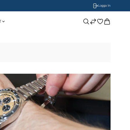
Logga In
T
CASIO
Smycken
BOSS Armband
NOBEL by BILLGREN
GUESS
Nomination
LONGINES
ORIS
Timberland
Herrklockor