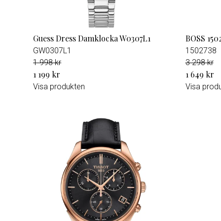
Guess Dress Damklocka W0307L1
BOSS 1502
GW0307L1
1502738
1 998 kr
3 298 kr
1 199 kr
1 649 kr
Visa produkten
Visa prod