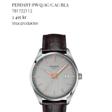
PENDANT/PW/Q/AC/C.AC/BLA
T81722112
2 495 kr
Visa produkten