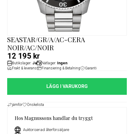
SEASTAR/GR/A/AC-CERA
NOIR/AC/NOIR
12 195 kr
Butikslager:
Ja
Nätlager:
Ingen
Frakt & leverans
Finansiering & Betalning
Garanti
LÄGG I VARUKORG
jämför
Önskelista
Hos Magnussons handlar du tryggt
Auktoriserad återförsäljare