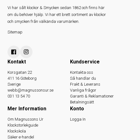
Vi har sålt klockor & Smycken sedan 1862 och finns här
om du behöver hjälp. Vi har ett brett sortiment av klockor
och smycken från välkända varumärken.
Sitemap
Kontakt
Kundservice
Korsgatan 22
Kontakta oss
411 16 Göteborg
Så handlar du
Sverige
Frakt & Leverans
webb@magnussonsur.se
Vanliga frågor
031 13 54 70
Garanti & Reklamationer
Betalningsätt
Mer Information
Konto
Om Magnussons Ur
Logga In
Klockstorlekguide
Klockskola
Säker e-handel