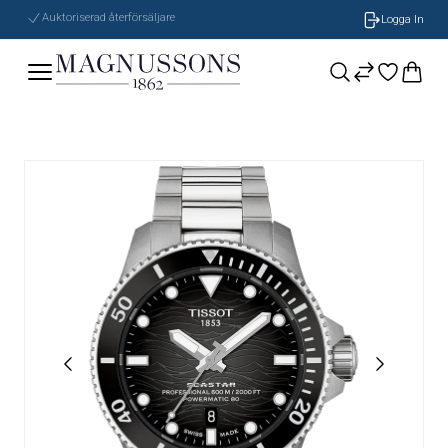
Auktoriserad återförsäljare
Logga In