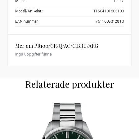
Märke:
Tissot
Modell/Artikelnr.:
T1504101603100
EAN-nummer:
7611608312810
Mer om PR100/GR/Q/AC/C.BRU/ARG
Inga uppgifter funna
Relaterade produkter