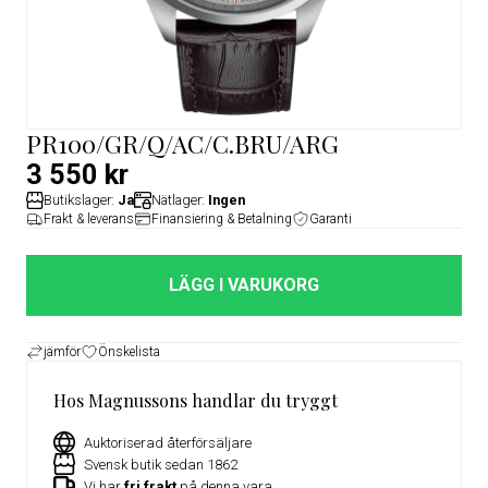
PR100/GR/Q/AC/C.BRU/ARG
3 550 kr
Butikslager:
Ja
Nätlager:
Ingen
Frakt & leverans
Finansiering & Betalning
Garanti
LÄGG I VARUKORG
jämför
Önskelista
Hos Magnussons handlar du tryggt
Auktoriserad återförsäljare
Svensk butik sedan 1862
Vi har
fri frakt
på denna vara