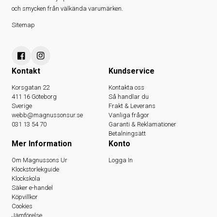
och smycken från välkända varumärken.
Sitemap
Kontakt
Kundservice
Korsgatan 22
Kontakta oss
411 16 Göteborg
Så handlar du
Sverige
Frakt & Leverans
webb@magnussonsur.se
Vanliga frågor
031 13 54 70
Garanti & Reklamationer
Betalningsätt
Mer Information
Konto
Om Magnussons Ur
Logga In
Klockstorlekguide
Klockskola
Säker e-handel
Köpvillkor
Cookies
Jämförelse