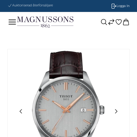
Auktoriserad återförsäljare
Logga In