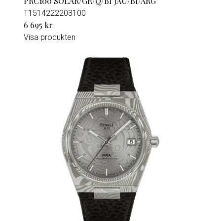
PRC100 SOLAR/GR/Q/BI JAU/BI/ARG
T1514222203100
6 695 kr
Visa produkten