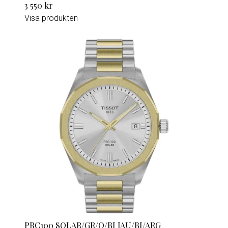
3 550 kr
Visa produkten
PRC100 SOLAR/GR/Q/BI JAU/BI/ARG