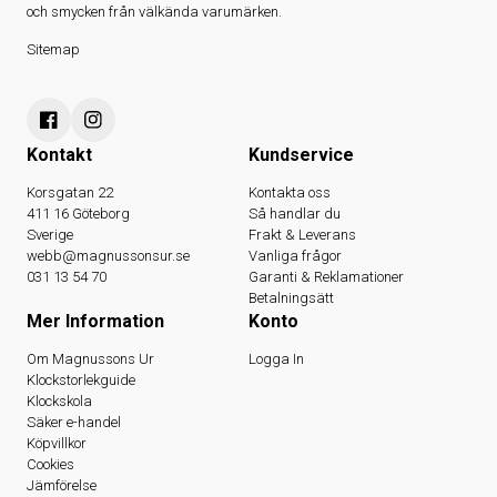
och smycken från välkända varumärken.
Sitemap
Kontakt
Kundservice
Korsgatan 22
Kontakta oss
411 16 Göteborg
Så handlar du
Sverige
Frakt & Leverans
webb@magnussonsur.se
Vanliga frågor
031 13 54 70
Garanti & Reklamationer
Betalningsätt
Mer Information
Konto
Om Magnussons Ur
Logga In
Klockstorlekguide
Klockskola
Säker e-handel
Köpvillkor
Cookies
Jämförelse