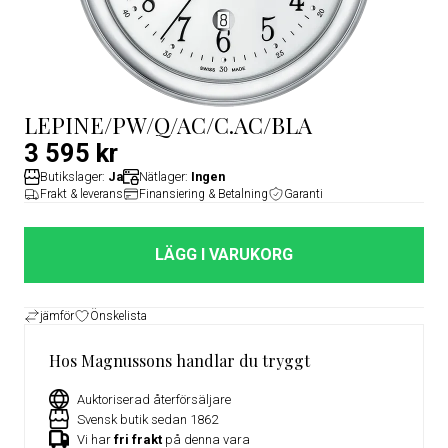
LEPINE/PW/Q/AC/C.AC/BLA
3 595 kr
Butikslager:
Ja
Nätlager:
Ingen
Frakt & leverans
Finansiering & Betalning
Garanti
LÄGG I VARUKORG
jämför
Önskelista
Hos Magnussons handlar du tryggt
Auktoriserad återförsäljare
Svensk butik sedan 1862
Vi har
fri frakt
på denna vara