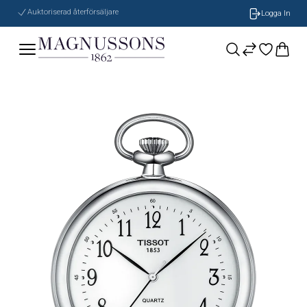
Auktoriserad återförsäljare
Logga In