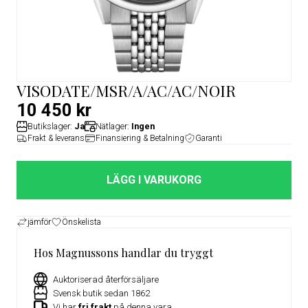
VISODATE/MSR/A/AC/AC/NOIR
10 450 kr
Butikslager:
Ja
Nätlager:
Ingen
Frakt & leverans
Finansiering & Betalning
Garanti
LÄGG I VARUKORG
jämför
Önskelista
Hos Magnussons handlar du tryggt
Auktoriserad återförsäljare
Svensk butik sedan 1862
Vi har
fri frakt
på denna vara