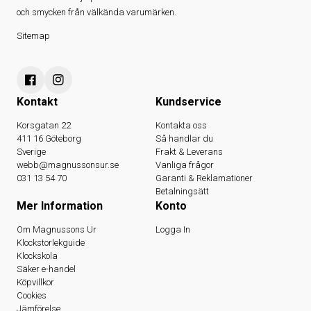
och smycken från välkända varumärken.
Sitemap
Kontakt
Kundservice
Korsgatan 22
Kontakta oss
411 16 Göteborg
Så handlar du
Sverige
Frakt & Leverans
webb@magnussonsur.se
Vanliga frågor
031 13 54 70
Garanti & Reklamationer
Betalningsätt
Mer Information
Konto
Om Magnussons Ur
Logga In
Klockstorlekguide
Klockskola
Säker e-handel
Köpvillkor
Cookies
Jämförelse