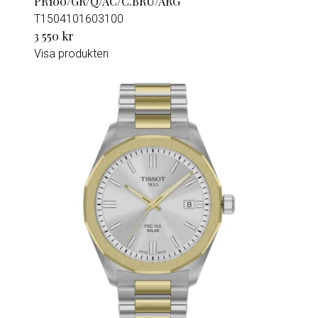
PR100/GR/Q/AC/C.BRU/ARG
T1504101603100
3 550 kr
Visa produkten