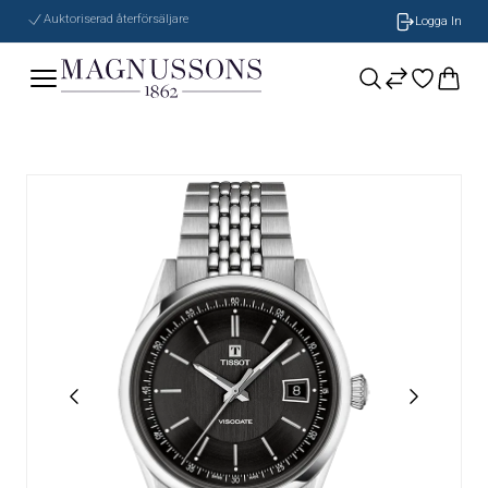
Auktoriserad återförsäljare
Logga In