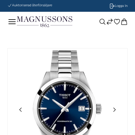
Auktoriserad återförsäljare
Logga In