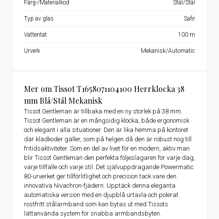
Färg-/Materialkod
Stål/Stål
Typ av glas
Safir
Vattentät
100 m
Urverk
Mekanisk/Automatic
Mer om Tissot T1658071104100 Herrklocka 38
mm Blå/Stål Mekanisk
Tissot Gentleman är tillbaka med en ny storlek på 38 mm.
Tissot Gentleman är en mångsidig klocka, både ergonomisk
och elegant i alla situationer. Den är lika hemma på kontoret
där klädkoder gäller, som på helgen då den är robust nog till
fritidsaktiviteter. Som en del av livet för en modern, aktiv man
blir Tissot Gentleman den perfekta följeslagaren för varje dag,
varje tillfälle och varje stil. Det självuppdragande Powermatic
80-urverket ger tillförlitlighet och precision tack vare den
innovativa Nivachron-fjädern. Upptäck denna eleganta
automatiska version med en djupblå urtavla och polerat
rostfritt stålarmband som kan bytas ut med Tissots
lättanvända system för snabba armbandsbyten.