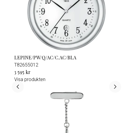
LEPINE/PW/Q/AC/C.AC/BLA
T82655012
3 595 kr
Visa produkten