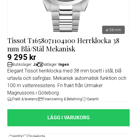
⌀ 38 mm
Tissot T1658071104100 Herrklocka 38
mm Blå/Stål Mekanisk
9 295 kr
Butikslager:
Ja
Nätlager:
Ingen
Elegant Tissot herrklocka med 38 mm boett i stål, blå
urtavla och safirglas. Mekanisk automatisk funktion och
100 m vattenresistens. Fri frakt från Urmaker
Magnussons i Göteborg.
Frakt & leverans
Finansiering & Betalning
Garanti
LÄGG I VARUKORG
jämför
Önskelista