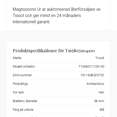
Magnussons Ur är auktoriserad återförsäljare av
Tissot och ger minst en 24 månaders
internationell garanti.
Produktspecifikationer för T1658071104100
Märke:
Tissot
Modell/Artikelnr.:
T1658071104100
EAN-nummer:
7611608329702
Produkttyp
Armbandsur
För Vem
Herr
Boettens diameter
38 mm
Färg på urtavla
Blå