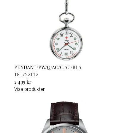
PENDANT/PW/Q/AC/C.AC/BLA
T81722112
2 495 kr
Visa produkten