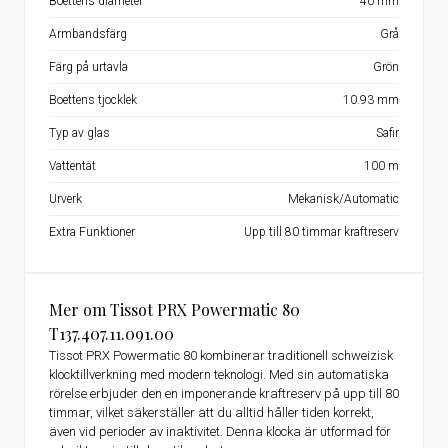
Boettens diameter
40 mm
Armbandsfärg
Grå
Färg på urtavla
Grön
Boettens tjocklek
10.93 mm
Typ av glas
Safir
Vattentät
100 m
Urverk
Mekanisk/Automatic
Extra Funktioner
Upp till 80 timmar kraftreserv
Mer om Tissot PRX Powermatic 80
T137.407.11.091.00
Tissot PRX Powermatic 80 kombinerar traditionell schweizisk
klocktillverkning med modern teknologi. Med sin automatiska
rörelse erbjuder den en imponerande kraftreserv på upp till 80
timmar, vilket säkerställer att du alltid håller tiden korrekt,
även vid perioder av inaktivitet. Denna klocka är utformad för