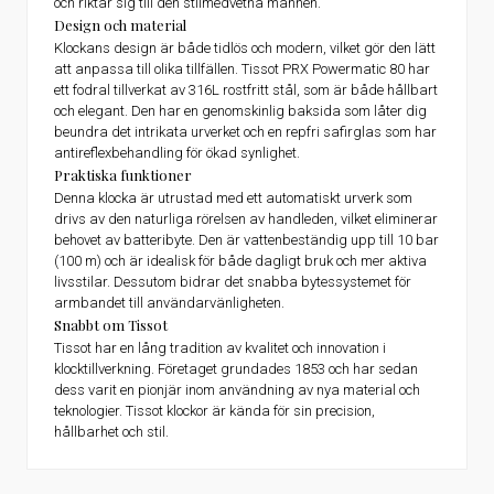
och riktar sig till den stilmedvetna mannen.
Design och material
Klockans design är både tidlös och modern, vilket gör den lätt
att anpassa till olika tillfällen. Tissot PRX Powermatic 80 har
ett fodral tillverkat av 316L rostfritt stål, som är både hållbart
och elegant. Den har en genomskinlig baksida som låter dig
beundra det intrikata urverket och en repfri safirglas som har
antireflexbehandling för ökad synlighet.
Praktiska funktioner
Denna klocka är utrustad med ett automatiskt urverk som
drivs av den naturliga rörelsen av handleden, vilket eliminerar
behovet av batteribyte. Den är vattenbeständig upp till 10 bar
(100 m) och är idealisk för både dagligt bruk och mer aktiva
livsstilar. Dessutom bidrar det snabba bytessystemet för
armbandet till användarvänligheten.
Snabbt om Tissot
Tissot har en lång tradition av kvalitet och innovation i
klocktillverkning. Företaget grundades 1853 och har sedan
dess varit en pionjär inom användning av nya material och
teknologier. Tissot klockor är kända för sin precision,
hållbarhet och stil.