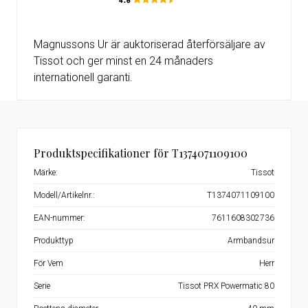
Magnussons Ur är auktoriserad återförsäljare av
Tissot och ger minst en 24 månaders
internationell garanti.
Produktspecifikationer för T1374071109100
Märke:
Tissot
Modell/Artikelnr.:
T1374071109100
EAN-nummer:
7611608302736
Produkttyp
Armbandsur
För Vem
Herr
Serie
Tissot PRX Powermatic 80