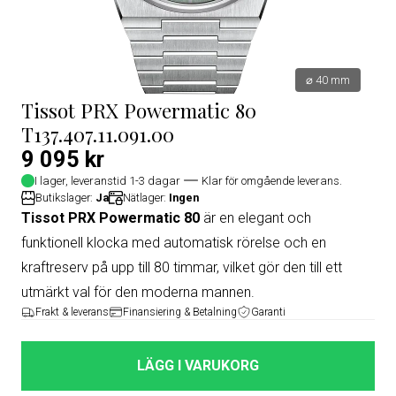
⌀ 40 mm
Tissot PRX Powermatic 80
T137.407.11.091.00
9 095 kr
I lager, leveranstid 1-3 dagar
Klar för omgående leverans.
Butikslager:
Ja
Nätlager:
Ingen
Tissot PRX Powermatic 80
är en elegant och
funktionell klocka med automatisk rörelse och en
kraftreserv på upp till 80 timmar, vilket gör den till ett
utmärkt val för den moderna mannen.
Frakt & leverans
Finansiering & Betalning
Garanti
LÄGG I VARUKORG