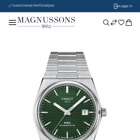
Auktoriserad återförsäljare
Logga In