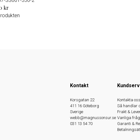
07-SS001-330-2
0 kr
produkten
Kontakt
Kundserv
Korsgatan 22
Kontakta os
411 16 Göteborg
Så handlar 
Sverige
Frakt & Leve
webb@magnussonsur.se
Vanliga fråg
031 13 54 70
Garanti & R
Betalningsät