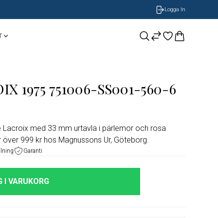
Logga In
T
CASIO
Smycken
BOSS Armband
X 1975 751006-SS001-560-6
NOBEL by BILLGREN
GUESS
Nomination
 Lacroix med 33 mm urtavla i pärlemor och rosa
LONGINES
ngar över 999 kr hos Magnussons Ur, Göteborg.
alning
Garanti
ORIS
 I VARUKORG
Timberland
Herrklockor