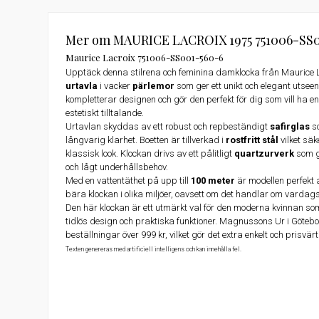
Mer om MAURICE LACROIX 1975 751006-SS
Maurice Lacroix 751006-SS001-560-6
Upptäck denna stilrena och feminina damklocka från Maurice
urtavla
i vacker
pärlemor
som ger ett unikt och elegant utseen
kompletterar designen och gör den perfekt för dig som vill ha e
estetiskt tilltalande.
Urtavlan skyddas av ett robust och repbeständigt
safirglas
so
långvarig klarhet. Boetten är tillverkad i
rostfritt stål
vilket säk
klassisk look. Klockan drivs av ett pålitligt
quartzurverk
som g
och lågt underhållsbehov.
Med en vattentäthet på upp till
100 meter
är modellen perfekt 
bära klockan i olika miljöer, oavsett om det handlar om vardagsb
Den här klockan är ett utmärkt val för den moderna kvinnan s
tidlös design och praktiska funktioner. Magnussons Ur i Götebor
beställningar över 999 kr, vilket gör det extra enkelt och prisvär
Texten genereras med artificiell intelligens och kan innehålla fel.