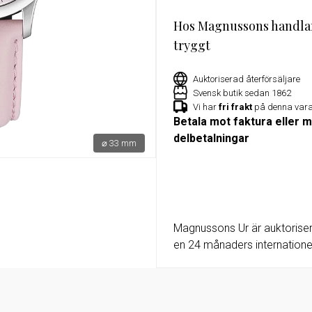
Hos Magnussons handla
or
Exklusivt erbjudande för Militu
medlemmar – 15% rabatt på utv
tryggt
klockor hos Magnussons Ur
Auktoriserad återförsäljare
Svensk butik sedan 1862
Vi har
fri frakt
på denna var
Betala mot faktura eller 
delbetalningar
⌀ 33 mm
Magnussons Ur är auktoriser
en 24 månaders internationel