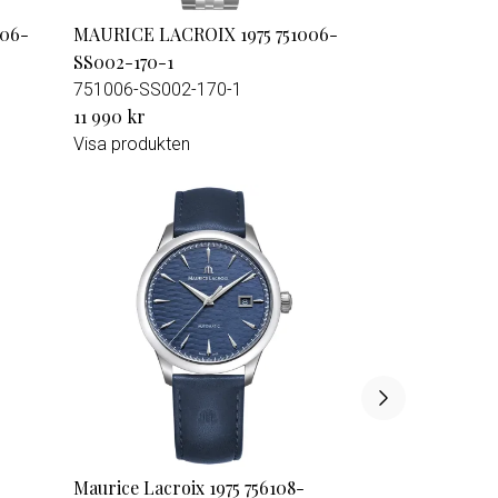
006-
MAURICE LACROIX 1975 751006-
SS002-170-1
751006-SS002-170-1
11 990 kr
Visa produkten
Maurice Lacroix 1975 756108-