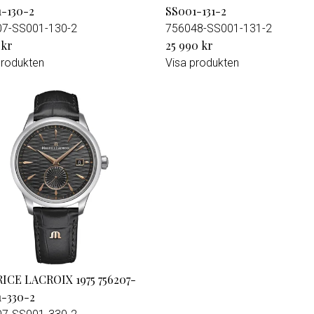
-130-2
SS001-131-2
07-SS001-130-2
756048-SS001-131-2
 kr
25 990 kr
produkten
Visa produkten
CE LACROIX 1975 756207-
-330-2