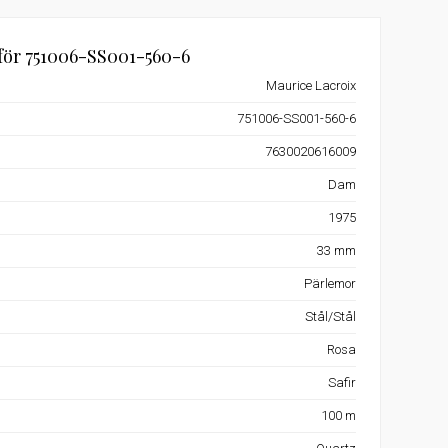
för 751006-SS001-560-6
Maurice Lacroix
751006-SS001-560-6
7630020616009
Dam
1975
33 mm
Pärlemor
Stål/Stål
Rosa
Safir
100 m