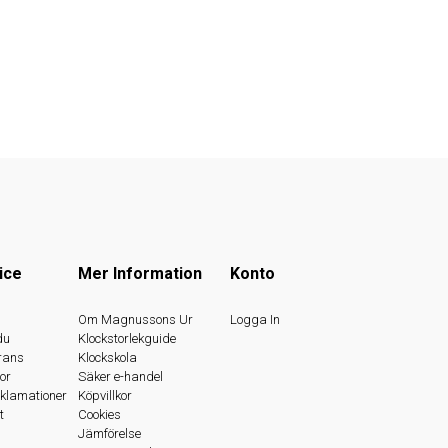
ice
Mer Information
Konto
s
Om Magnussons Ur
Logga In
du
Klockstorlekguide
rans
Klockskola
or
Säker e-handel
eklamationer
Köpvillkor
t
Cookies
Jämförelse