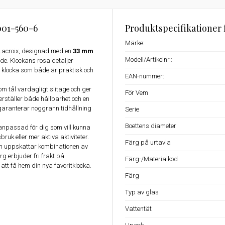
001-560-6
Produktspecifikationer 
Märke:
 Lacroix, designad med en
33 mm
Modell/Artikelnr.:
de. Klockans rosa detaljer
n klocka som både är praktisk och
EAN-nummer:
m tål vardagligt slitage och ger
För Vem
erställer både hållbarhet och en
aranterar noggrann tidhållning
Serie
Boettens diameter
anpassad för dig som vill kunna
ruk eller mer aktiva aktiviteter.
Färg på urtavla
om uppskattar kombinationen av
g erbjuder fri frakt på
Färg-/Materialkod
t att få hem din nya favoritklocka.
Färg
Typ av glas
Vattentät