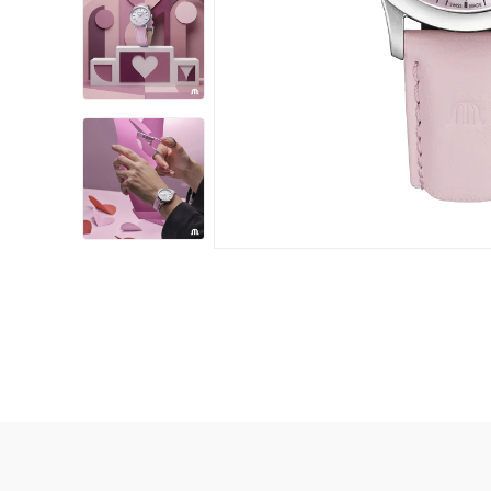
Damklockor
Barnklock