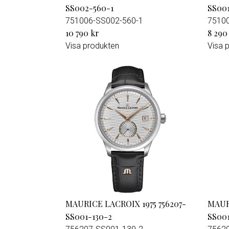
SS002-560-1
SS001
751006-SS002-560-1
7510
10 790 kr
8 290
Visa produkten
Visa 
MAURICE LACROIX 1975 756207-
MAURI
SS001-130-2
SS001