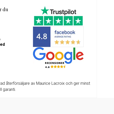
r du
m-
alda
a
med
ad återförsäljare av Maurice Lacroix och ger minst
l garanti.