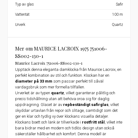
Typ av glas
Safir
Vattentät
100 m
Urverk
Quartz
Mer om MAURICE LACROIX 1975 751006-
SS002-130-1
Maurice Lacroix 751006-SS002-130-1
Upptäck denna eleganta damklocka från Maurice Lacroix, en
perfekt kombination av stil och funktion. Klockan har en
diameter på 33 mm
som passar perfekt till såväl
vardagsbruk som mer formella tillfällen.
Urverket är av typen
quartz
, vilket garanterar pålitlig och
precis tidshållning utan att behöva oroa sig för daglig
uppdragning. Glaset är av
repbeständigt safirglas
, vilket
skyddar urtavlan från repor och slitage, samtidigt som det
ger en klar och tydlig vy över klockans visuella detaljer.
Klockans boett och länk är tillverkade i
rostfritt stål
, vilket inte
bara bidrar med en modern och tidlös design utan också
säkerställer hållbarhet och komfort. Denna modell är