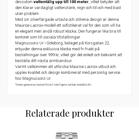
dessutom
vattentålig upp till 100 meter
, vilket betyder att
den klarar vardagligt vattenstänk, regn och till och med bad
utan problem.
Med sin silverfärgade urtavla och stilrena design är denna
Maurice Lacroix-modell ett sofistikerat val för den som vill ha
en elegant men ändå robust klocka. Den fungerar lika bra till
kontoret som till sociala tillställningar.
Magnussons Ur i Göteborg, beläget på Korsgatan 22,
erbjuder denna exklusiva klocka med fri frakt på
beställningar över 999 kr, vilket gör det enkelt och bekvämt att
beställa ditt nästa armbandsur.
Varmt välkommen att utforska Maurice Lacroix utbud och
upplev kvalitet och design kombinerat med personlig service
hos Magnussons Ur.
Texten genereras med artificiell intelligens och kan innehålla fel.
Relaterade produkter