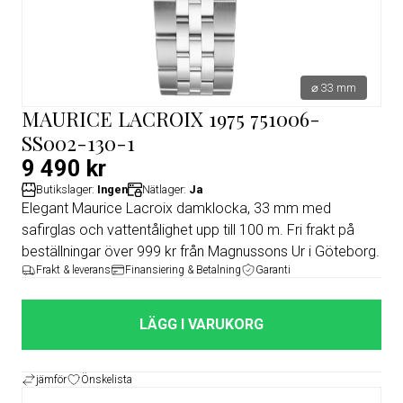
⌀ 33 mm
MAURICE LACROIX 1975 751006-
SS002-130-1
9 490 kr
Butikslager:
Ingen
Nätlager:
Ja
Elegant Maurice Lacroix damklocka, 33 mm med
safirglas och vattentålighet upp till 100 m. Fri frakt på
beställningar över 999 kr från Magnussons Ur i Göteborg.
Frakt & leverans
Finansiering & Betalning
Garanti
LÄGG I VARUKORG
jämför
Önskelista