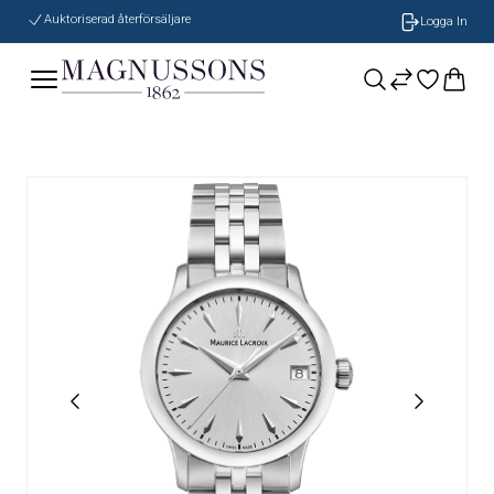
Auktoriserad återförsäljare
Logga In