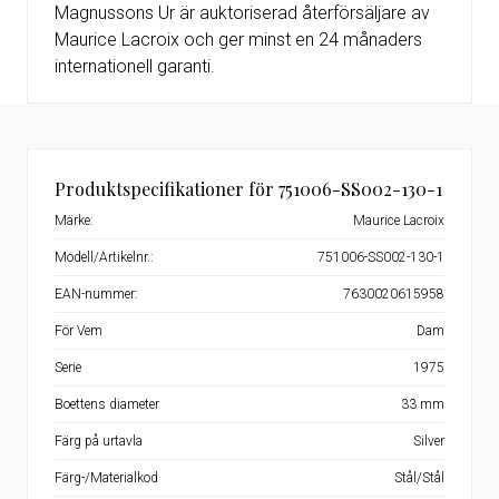
Magnussons Ur är auktoriserad återförsäljare av
Maurice Lacroix och ger minst en 24 månaders
internationell garanti.
Produktspecifikationer för 751006-SS002-130-1
Märke:
Maurice Lacroix
Modell/Artikelnr.:
751006-SS002-130-1
EAN-nummer:
7630020615958
För Vem
Dam
Serie
1975
Boettens diameter
33 mm
Färg på urtavla
Silver
Färg-/Materialkod
Stål/Stål