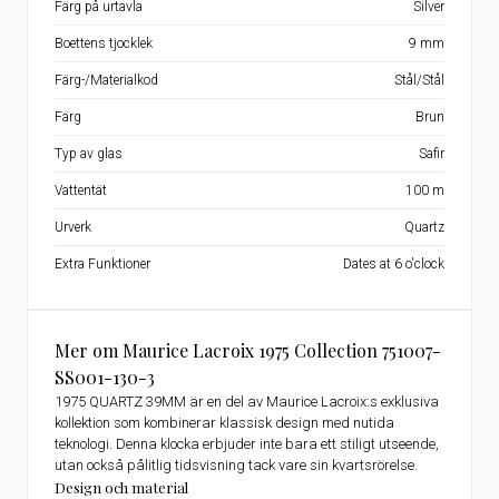
Färg på urtavla
Silver
Boettens tjocklek
9 mm
Färg-/Materialkod
Stål/Stål
Färg
Brun
Typ av glas
Safir
Vattentät
100 m
Urverk
Quartz
Extra Funktioner
Dates at 6 o'clock
Mer om Maurice Lacroix 1975 Collection 751007-
SS001-130-3
1975 QUARTZ 39MM är en del av Maurice Lacroix:s exklusiva
kollektion som kombinerar klassisk design med nutida
teknologi. Denna klocka erbjuder inte bara ett stiligt utseende,
utan också pålitlig tidsvisning tack vare sin kvartsrörelse.
Design och material