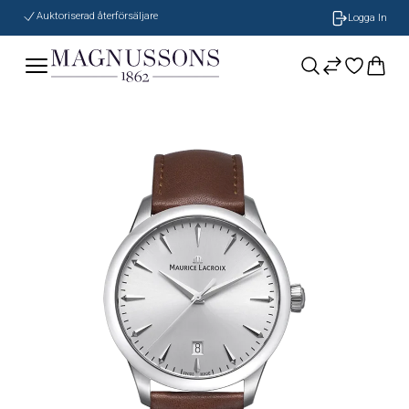
Auktoriserad återförsäljare
Logga In