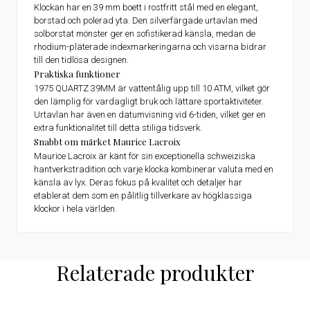
Klockan har en 39 mm boett i rostfritt stål med en elegant,
borstad och polerad yta. Den silverfärgade urtavlan med
solborstat mönster ger en sofistikerad känsla, medan de
rhodium-pläterade indexmarkeringarna och visarna bidrar
till den tidlösa designen.
Praktiska funktioner
1975 QUARTZ 39MM är vattentålig upp till 10 ATM, vilket gör
den lämplig för vardagligt bruk och lättare sportaktiviteter.
Urtavlan har även en datumvisning vid 6-tiden, vilket ger en
extra funktionalitet till detta stiliga tidsverk.
Snabbt om märket Maurice Lacroix
Maurice Lacroix är känt för sin exceptionella schweiziska
hantverkstradition och varje klocka kombinerar valuta med en
känsla av lyx. Deras fokus på kvalitet och detaljer har
etablerat dem som en pålitlig tillverkare av högklassiga
klockor i hela världen.
Relaterade produkter