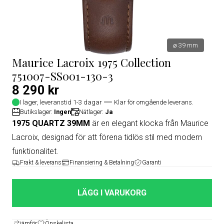
⌀ 39 mm
Maurice Lacroix 1975 Collection
751007-SS001-130-3
8 290 kr
I lager, leveranstid 1-3 dagar
Klar för omgående leverans.
Butikslager:
Ingen
Nätlager:
Ja
1975 QUARTZ 39MM
är en elegant klocka från Maurice
Lacroix, designad för att förena tidlös stil med modern
funktionalitet.
Frakt & leverans
Finansiering & Betalning
Garanti
LÄGG I VARUKORG
jämför
Önskelista