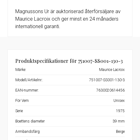
Magnussons Ur är auktoriserad återförsäljare av
Maurice Lacroix och ger minst en 24 månaders
internationell garanti.
Produktspecifikationer för 751007-SS001-130-3
Märke:
Maurice Lacroix
Modell/Artikelnr.:
751007-SS001-130-3
EAN-nummer:
7630020614456
För Vem
Unisex
Serie
1975
Boettens diameter
39 mm
Armbandsfärg
Beige