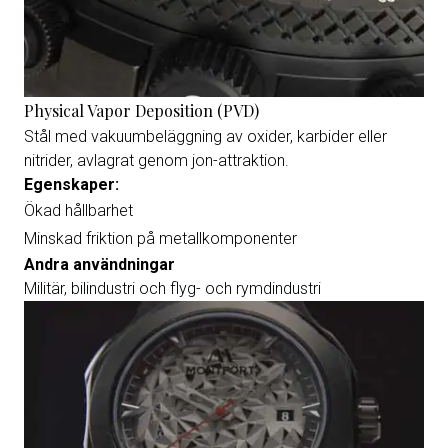
Physical Vapor Deposition (PVD)
Stål med vakuumbeläggning av oxider, karbider eller
nitrider, avlagrat genom jon-attraktion.
Egenskaper:
Ökad hållbarhet
Minskad friktion på metallkomponenter
Andra användningar
Militär, bilindustri och flyg- och rymdindustri