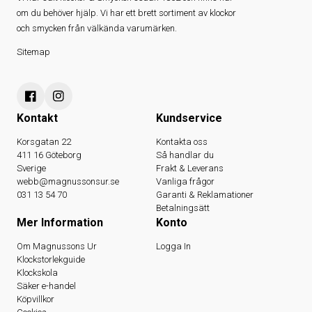
om du behöver hjälp. Vi har ett brett sortiment av klockor
och smycken från välkända varumärken.
Sitemap
Kontakt
Kundservice
Korsgatan 22
Kontakta oss
411 16 Göteborg
Så handlar du
Sverige
Frakt & Leverans
webb@magnussonsur.se
Vanliga frågor
031 13 54 70
Garanti & Reklamationer
Betalningsätt
Mer Information
Konto
Om Magnussons Ur
Logga In
Klockstorlekguide
Klockskola
Säker e-handel
Köpvillkor