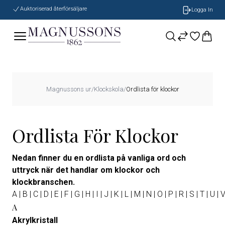
Auktoriserad återförsäljare
Logga In
Magnussons ur
/
Klockskola
/
Ordlista för klockor
Ordlista För Klockor
Nedan finner du en ordlista på vanliga ord och
uttryck när det handlar om klockor och
klockbranschen.
A
|
B
|
C
|
D
|
E
|
F
|
G
|
H
|
I
|
J
|
K
|
L
|
M
|
N
|
O
|
P
|
R
|
S
|
T
|
U
|
A
Akrylkristall