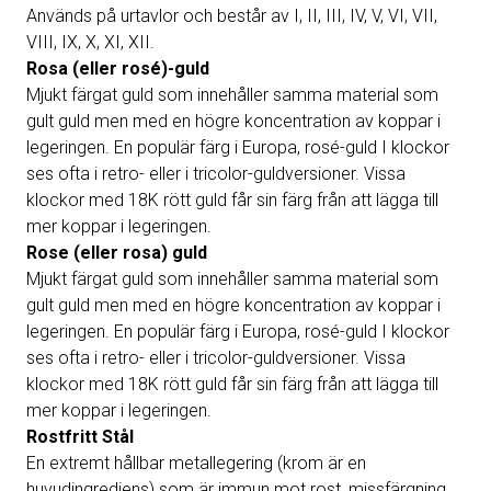
Används på urtavlor och består av I, II, III, IV, V, VI, VII,
VIII, IX, X, XI, XII.
Rosa (eller rosé)-guld
Mjukt färgat guld som innehåller samma material som
gult guld men med en högre koncentration av koppar i
legeringen. En populär färg i Europa, rosé-guld I klockor
ses ofta i retro- eller i tricolor-guldversioner. Vissa
klockor med 18K rött guld får sin färg från att lägga till
mer koppar i legeringen.
Rose (eller rosa) guld
Mjukt färgat guld som innehåller samma material som
gult guld men med en högre koncentration av koppar i
legeringen. En populär färg i Europa, rosé-guld I klockor
ses ofta i retro- eller i tricolor-guldversioner. Vissa
klockor med 18K rött guld får sin färg från att lägga till
mer koppar i legeringen.
Rostfritt Stål
En extremt hållbar metallegering (krom är en
huvudingrediens) som är immun mot rost, missfärgning