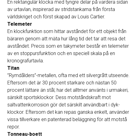
En rektangulär klocka med tyngre delar på vardera sidan
av urtavlan, inspirerad av stridstankarna från första
världskriget och först skapad av Louis Cartier.
Telemeter
En klockfunktion som hittar avståndet för ett objekt från
bäraren genom att mäta hur lång tid det tar att resa det
avståndet. Precis som en takymeter består en telemeter
av en stoppursfunktion och en speciell skala på en
kronografurtavla.
Titan
”Rymdålders”-metallen, ofta med ett silvergrått utseende.
Eftersom det är 30 procent starkare och nästan 50
procent lättare än stål, har det alltmer använts i urmakeri,
särskilt sportsklockor. Dess motståndskraft mot
saltvattenkorrosion gör det särskilt användbart i dyk-
klockor. Eftersom det kan repas ganska enkelt, använder
vissa tillverkare en patenterad beläggning för att motstå
repor.
Tonneau-boett