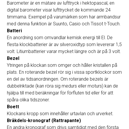
Barometer är en mätare av lufttryck i hektopascal, en
digital barometer visar lufttrycket de kommande 24
timmarna. Exempel på varumärken som har armbandsur
med denna funktion är Suunto, Casio och Tissot t-Touch.
Batteri
En anordning som omvandlar kemisk energi till El. De
flesta klockbatterier är av silveroxidtyp som levererar 1,5
volt. Litiumbatterier varar mycket längre och är på 3 volt.
Bezel
Ytringen på klockan som omger och håller kristallen på
plats. En roterande bezel rör sig i vissa sportklockor som
en del av tidsanordningen. Om roterande bezels är
dubbelriktade (kan röra sig medurs eller moturs) kan de
hjälpa till med beräkningar för förfluten tid eller för att
spåra olika tidszoner.
Boett
Klockans kropp som innehåller urtavlan och urverket.
Bråkdels-kronograf (Rattrapante)
En andra kronograf som drivs samtidigt med den första