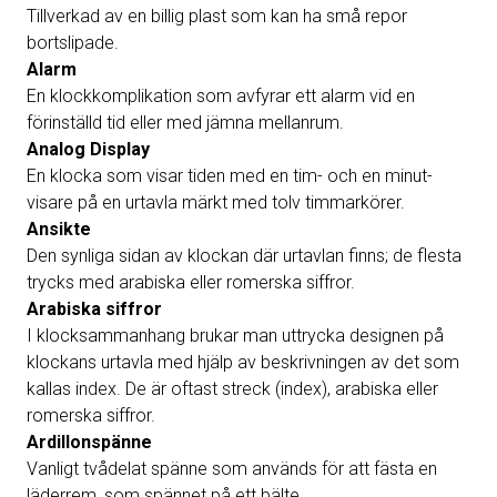
Tillverkad av en billig plast som kan ha små repor
bortslipade.
Alarm
En klockkomplikation som avfyrar ett alarm vid en
förinställd tid eller med jämna mellanrum.
Analog Display
En klocka som visar tiden med en tim- och en minut-
visare på en urtavla märkt med tolv timmarkörer.
Ansikte
Den synliga sidan av klockan där urtavlan finns; de flesta
trycks med arabiska eller romerska siffror.
Arabiska siffror
I klocksammanhang brukar man uttrycka designen på
klockans urtavla med hjälp av beskrivningen av det som
kallas index. De är oftast streck (index), arabiska eller
romerska siffror.
Ardillonspänne
Vanligt tvådelat spänne som används för att fästa en
läderrem, som spännet på ett bälte.