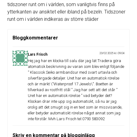
tidszoner runt om i världen, som vanligtvis finns på
ytterkanten av ansiktet eller ibland på bezeln. Tidszoner
runt om i världen indikeras av större städer
Bloggkommentarer
23/02 2025 kl. 09:04
Lars Frisch
Hej jag har en klocka till salu där jag lät Tradera göra
atomatisk beskrivning av varan som blev enligt följande
” Klassisk Seiko armbandsur med svart urtavla och
silverfärgade detaljer. Uret har en automatisk rörelse
och är märkt \"Waterproof 17 Jewels\". Boetten är
tillverkad av rostfritt stål ” Jag har sett att det står ”
Uret har en automatisk rörelse ” vad betyder det?
Klockan drar inte upp sig automatiskt, så nu är jag
orolig att det smugit sig in en text som är missvisande,
eller betyder automatiskt rörelse något annat som jag
inte förstår. Mvh Lars Frisch tel:0793 583092
Skriv en kommentar på blogginlägg