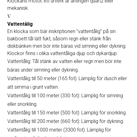
Klockans motor, ett urverk är antingen quartz eller
mekanisk.
V
Vattentålig
En klocka som bär inskriptionen ”vattentålig” på sin
bakboett tål lätt fukt, såsom regn eller stänk från
diskbänken men bör inte bäras vid simning eller dykning.
Klockor finns i olika vattentåliga djup och dykardjup:
Vattentålig: Tål stänk av vatten eller regn men bör inte
bäras under simning eller dykning.
Vattentålig till 50 meter (165 fot): Lämplig för dusch eller
att simma i grunt vatten.
Vattentålig till 100 meter (330 fot): Lämplig för simning
eller snorkling.
Vattentålig till 150 meter (500 fot): Lämplig för snorkling.
Vattentålig till 200 meter (660 fot): Lämplig för dykning.
Vattentålig till 1000 meter (3300 fot): Lämplig för