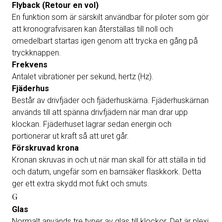
Flyback (Retour en vol)
En funktion som är särskilt användbar för piloter som gör
att kronografvisaren kan återställas till noll och
omedelbart startas igen genom att trycka en gång på
tryckknappen.
Frekvens
Antalet vibrationer per sekund, hertz (Hz).
Fjäderhus
Består av drivfjäder och fjäderhuskärna. Fjäderhuskärnan
används till att spänna drivfjädern när man drar upp
klockan. Fjäderhuset lagrar sedan energin och
portionerar ut kraft så att uret går.
Förskruvad krona
Kronan skruvas in och ut när man skall för att ställa in tid
och datum, ungefär som en barnsäker flaskkork. Detta
ger ett extra skydd mot fukt och smuts.
G
Glas
Normalt används tre typer av glas till klockor. Det är plexi,