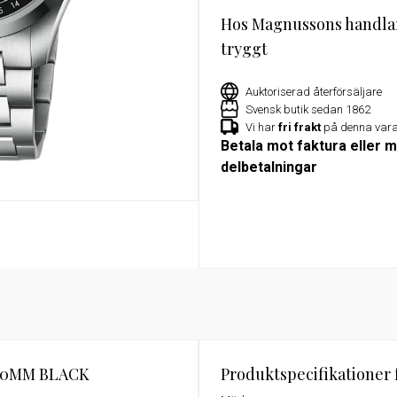
Hos Magnussons handla
or
Exklusivt erbjudande för Militu
medlemmar – 15% rabatt på utv
tryggt
klockor hos Magnussons Ur
Auktoriserad återförsäljare
Svensk butik sedan 1862
Vi har
fri frakt
på denna var
Betala mot faktura eller 
delbetalningar
40MM BLACK
Produktspecifikationer