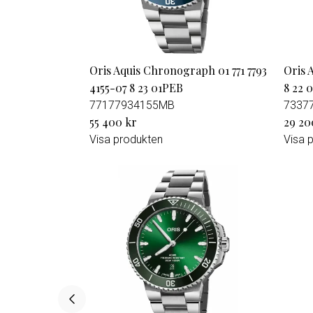
Oris Aquis Chronograph 01 771 7793
Oris A
4155-07 8 23 01PEB
8 22 
77177934155MB
7337
55 400 kr
29 20
Visa produkten
Visa 