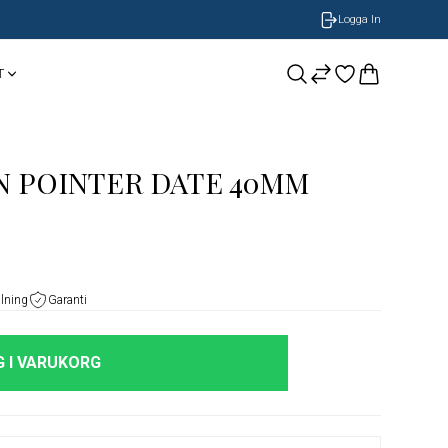
Logga In
T
CASIO
Smycken
BOSS Armband
N POINTER DATE 40MM
NOBEL by BILLGREN
GUESS
Nomination
LONGINES
alning
Garanti
ORIS
 I VARUKORG
Timberland
Herrklockor