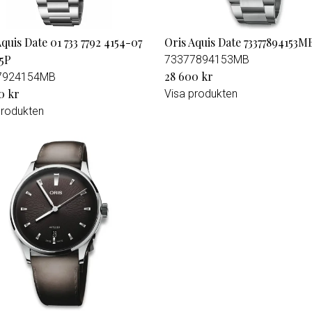
Aquis Date 01 733 7792 4154-07
Oris Aquis Date 73377894153M
05P
73377894153MB
28 600 kr
7924154MB
0 kr
Visa produkten
produkten