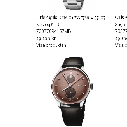
Oris Aquis Date 01 733 7789 4157-07
Oris 
8 23 04PEB
8 19 
73377894157MB
7337
29 200 kr
29 20
Visa produkten
Visa 