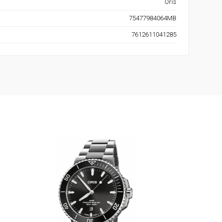
Oris
75477984064MB
7612611041285