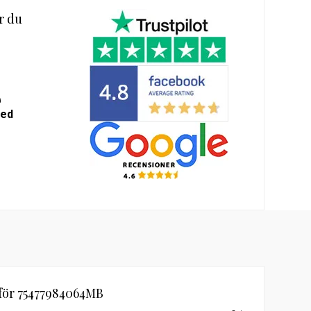
r du
m-
alda
a
med
 för 75477984064MB