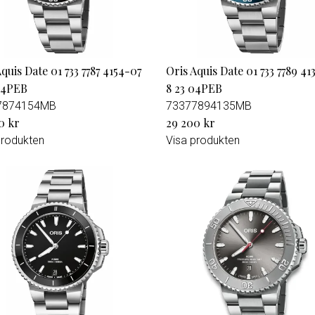
quis Date 01 733 7787 4154-07
Oris Aquis Date 01 733 7789 41
04PEB
8 23 04PEB
7874154MB
73377894135MB
0 kr
29 200 kr
produkten
Visa produkten