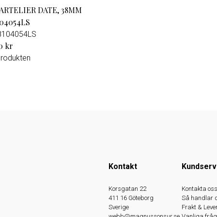
 ARTELIER DATE, 38MM
104054LS
8104054LS
0 kr
produkten
Kontakt
Kundserv
Korsgatan 22
Kontakta os
411 16 Göteborg
Så handlar 
Sverige
Frakt & Leve
webb@magnussonsur.se
Vanliga fråg