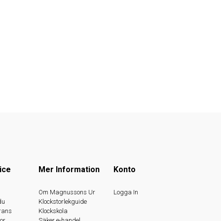
ice
Mer Information
Konto
s
Om Magnussons Ur
Logga In
du
Klockstorlekguide
rans
Klockskola
or
Säker e-handel