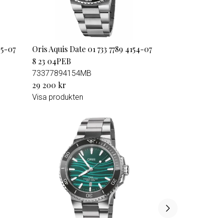
35-07
Oris Aquis Date 01 733 7789 4154-07
8 23 04PEB
73377894154MB
29 200 kr
Visa produkten