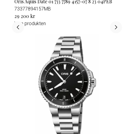
Oris Aquis Date 01 733 7789 4157-07 8 23 04PEB
73377894157MB
29 200 kr
Visa produkten