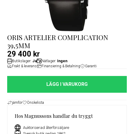
ORIS ARTELIER COMPLICATION
39,5MM
29 400 kr
Butikslager:
Ja
Nätlager:
Ingen
Frakt & leverans
Finansiering & Betalning
Garanti
LÄGG I VARUKORG
jämför
Önskelista
Hos Magnussons handlar du tryggt
Auktoriserad återförsäljare
Svensk butik sedan 1862