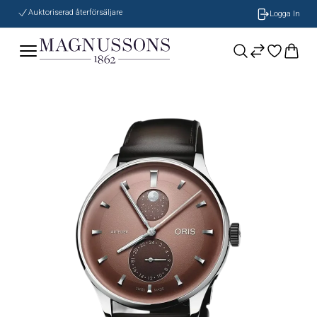
Auktoriserad återförsäljare
Logga In