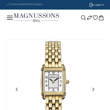
Auktoriserad återförsäljare
Logga In