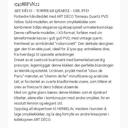
17438BP1N22
ART DÉCO – TONNEAU QUARTZ – GUL PVD
Forbedre håndleddet med ART DÉCO Tonneau Quartz PVD
Yellow Gold-modellen, en feminin smykkeklokke som
kombinerer tidløs eleganse og eksepsjonell urmakerkunnskap.
Denne raffinerte modellen, i XS-format, forfører med sin
tønneformede kasse i gult gull PVD, med vintage sjarm,
fremhevet av armbåndet "riskornsnett". Den delikate designen
gjør den til en ekte juvel, ideell for å lyse opp antrekkene dine,
fra hverdags til spesielle anledninger.
Drevet av et sveitsisk kvartsverk med bemerkelsesverdig
presisjon, legemliggjør denne klokken den perfekte blandingen
av teknikk og estetikk. Urskiven, prydet med et "clous de
Paris"-mønster, en "chemin de fer"-minuttbane og arabiske
tall, er forsterket av svarte bladformede visere, som tilfører et
snev av finesse til dens tidløse utseende.
Med sin gylne glans bæres denne klokken som et dyrebart
tilbehør, alene eller i kombinasjon med andre smykker, for en
resolutt feminin og elegant stil.
Oppdag all ekspertisen til HERBELIN, mestere i kunsten å
lage smykkeklokker, og la deg fortrylle av andre kreasjoner i
kolleksjonen ART DÉCO.