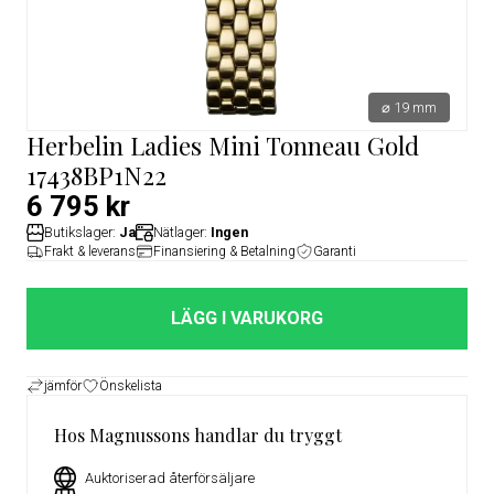
⌀ 19 mm
Herbelin Ladies Mini Tonneau Gold
17438BP1N22
6 795 kr
Butikslager:
Ja
Nätlager:
Ingen
Frakt & leverans
Finansiering & Betalning
Garanti
LÄGG I VARUKORG
jämför
Önskelista
Hos Magnussons handlar du tryggt
Auktoriserad återförsäljare