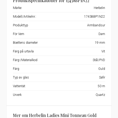
Produktspecifikationer för 17438BP1N22
Märke:
Herbelin
Modell/Artikelnr.:
17438BP1N22
Produkttyp
Armbandsur
För Vem
Dam
Boettens diameter
19 mm
Färg på urtavla
Vit
Färg-/Materialkod
Stål/PVD
Färg
Guld
Typ av glas
Safir
Vattentät
50 m
Urverk
Quartz
Mer om Herbelin Ladies Mini Tonneau Gold