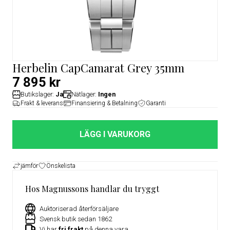
Herbelin CapCamarat Grey 35mm
7 895 kr
Butikslager:
Ja
Nätlager:
Ingen
Frakt & leverans
Finansiering & Betalning
Garanti
LÄGG I VARUKORG
jämför
Önskelista
Hos Magnussons handlar du tryggt
Auktoriserad återförsäljare
Svensk butik sedan 1862
Vi har
fri frakt
på denna vara