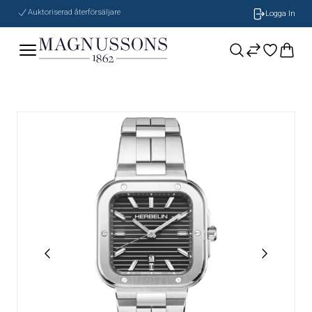
Auktoriserad återförsäljare
Logga In