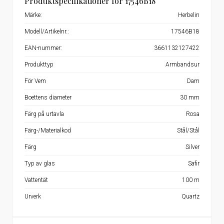
Produktspecifikationer för 17546B18
Märke:
Herbelin
Modell/Artikelnr.:
17546B18
EAN-nummer:
3661132127422
Produkttyp
Armbandsur
För Vem
Dam
Boettens diameter
30 mm
Färg på urtavla
Rosa
Färg-/Materialkod
Stål/Stål
Färg
Silver
Typ av glas
Safir
Vattentät
100 m
Urverk
Quartz