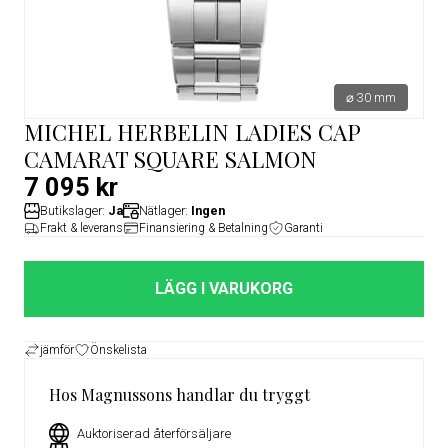
⌀ 30 mm
MICHEL HERBELIN LADIES CAP
CAMARAT SQUARE SALMON
7 095 kr
Butikslager:
Ja
Nätlager:
Ingen
Frakt & leverans
Finansiering & Betalning
Garanti
LÄGG I VARUKORG
jämför
Önskelista
Hos Magnussons handlar du tryggt
Auktoriserad återförsäljare