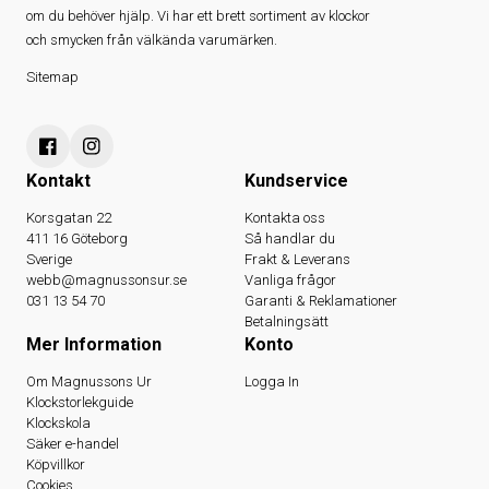
om du behöver hjälp. Vi har ett brett sortiment av klockor
och smycken från välkända varumärken.
Sitemap
Kontakt
Kundservice
Korsgatan 22
Kontakta oss
411 16 Göteborg
Så handlar du
Sverige
Frakt & Leverans
webb@magnussonsur.se
Vanliga frågor
031 13 54 70
Garanti & Reklamationer
Betalningsätt
Mer Information
Konto
Om Magnussons Ur
Logga In
Klockstorlekguide
Klockskola
Säker e-handel
Köpvillkor
Cookies