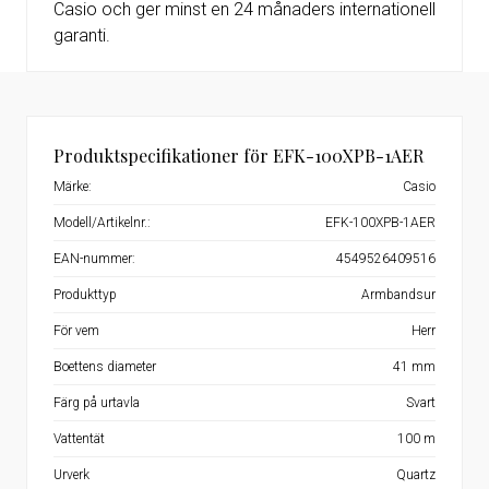
Casio och ger minst en 24 månaders internationell
garanti.
Produktspecifikationer för EFK-100XPB-1AER
Märke:
Casio
Modell/Artikelnr.:
EFK-100XPB-1AER
EAN-nummer:
4549526409516
Produkttyp
Armbandsur
För vem
Herr
Boettens diameter
41 mm
Färg på urtavla
Svart
Vattentät
100 m
Urverk
Quartz