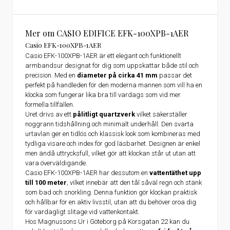
Mer om CASIO EDIFICE EFK-100XPB-1AER
Casio EFK-100XPB-1AER
Casio EFK-100XPB-1AER är ett elegant och funktionellt
armbandsur designat för dig som uppskattar både stil och
precision. Med en
diameter på cirka 41 mm
passar det
perfekt på handleden för den moderna mannen som vill ha en
klocka som fungerar lika bra till vardags som vid mer
formella tillfällen.
Uret drivs av ett
pålitligt quartzverk
vilket säkerställer
noggrann tidshållning och minimalt underhåll. Den svarta
urtavlan ger en tidlös och klassisk look som kombineras med
tydliga visare och index för god läsbarhet. Designen är enkel
men ändå uttrycksfull, vilket gör att klockan står ut utan att
vara överväldigande.
Casio EFK-100XPB-1AER har dessutom en
vattentäthet upp
till 100 meter
, vilket innebär att den tål såväl regn och stänk
som bad och snorkling. Denna funktion gör klockan praktisk
och hållbar för en aktiv livsstil, utan att du behöver oroa dig
för vardagligt slitage vid vattenkontakt.
Hos Magnussons Ur i Göteborg på Korsgatan 22 kan du