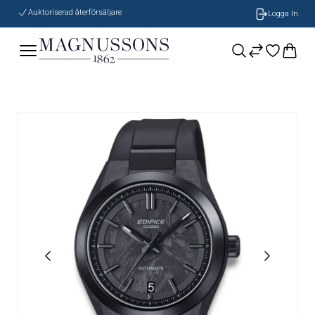
Auktoriserad återförsäljare
Logga In