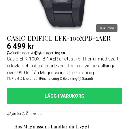
⌀ 41 mm
CASIO EDIFICE EFK-100XPB-1AER
6 499 kr
Butikslager:
Ja
Nätlager:
Ingen
Casio EFK-100XPB-1AER är ett stilrent herrur med svart
urtavla och robust quartzverk. Fri frakt vid beställningar
över 999 kr från Magnussons Ur i Göteborg.
Frakt & leverans
Finansiering & Betalning
Garanti
LÄGG I VARUKORG
jämför
Önskelista
Hos Magnussons handlar du tryggt