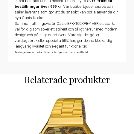
enkelt beställa denna modell och dra nytta av
fri frakt på
beställningar över 999 kr
. Vår butik erbjuder snabb och
säker leverans som gör att du snabbt kan börja använda din
nya Casio-klocka.
Sammanfattningsvis är Casio EFK-100XPB-1AER ett starkt
val för dig som söker ett stilrent och tåligt herrur med modern
design och pålitligt quartzverk. Vare sig det gäller
vardagsbruk eller speciella tillfällen, ger denna klocka dig
långvarig kvalitet och elegant funktionalitet.
Texten genereras med artificiell intelligens och kan innehålla fel.
Relaterade produkter