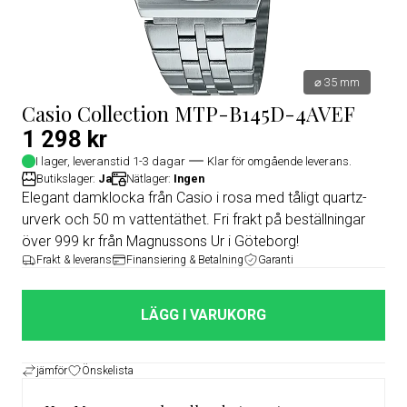
⌀ 35 mm
Casio Collection MTP-B145D-4AVEF
1 298 kr
I lager, leveranstid 1-3 dagar
Klar för omgående leverans.
Butikslager:
Ja
Nätlager:
Ingen
Elegant damklocka från Casio i rosa med tåligt quartz-
urverk och 50 m vattentäthet. Fri frakt på beställningar
över 999 kr från Magnussons Ur i Göteborg!
Frakt & leverans
Finansiering & Betalning
Garanti
LÄGG I VARUKORG
jämför
Önskelista