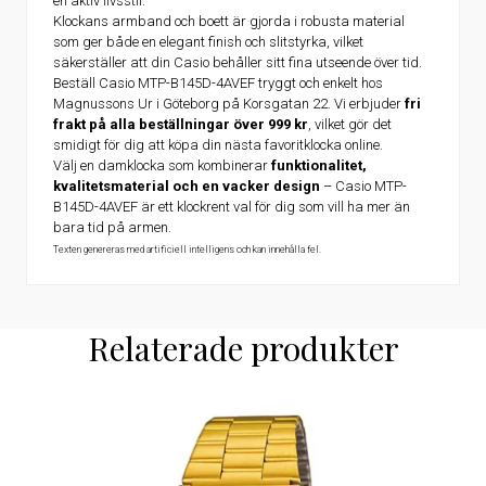
en aktiv livsstil.
Klockans armband och boett är gjorda i robusta material
som ger både en elegant finish och slitstyrka, vilket
säkerställer att din Casio behåller sitt fina utseende över tid.
Beställ Casio MTP-B145D-4AVEF tryggt och enkelt hos
Magnussons Ur i Göteborg på Korsgatan 22. Vi erbjuder
fri
frakt på alla beställningar över 999 kr
, vilket gör det
smidigt för dig att köpa din nästa favoritklocka online.
Välj en damklocka som kombinerar
funktionalitet,
kvalitetsmaterial och en vacker design
– Casio MTP-
B145D-4AVEF är ett klockrent val för dig som vill ha mer än
bara tid på armen.
Texten genereras med artificiell intelligens och kan innehålla fel.
Relaterade produkter