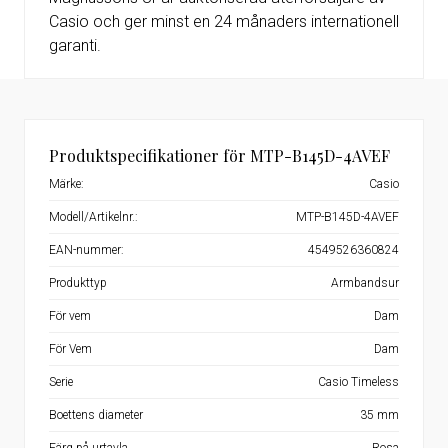
Casio och ger minst en 24 månaders internationell
garanti.
Produktspecifikationer för MTP-B145D-4AVEF
Märke:
Casio
Modell/Artikelnr.:
MTP-B145D-4AVEF
EAN-nummer:
4549526360824
Produkttyp
Armbandsur
För vem
Dam
För Vem
Dam
Serie
Casio Timeless
Boettens diameter
35 mm