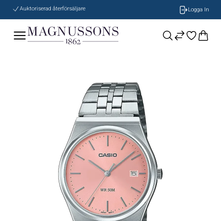
Auktoriserad återförsäljare
Logga In