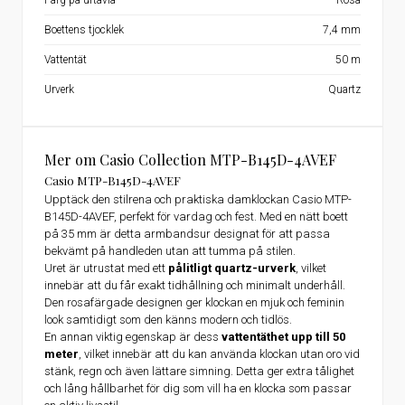
Färg på urtavla
Rosa
Boettens tjocklek
7,4 mm
Vattentät
50 m
Urverk
Quartz
Mer om Casio Collection MTP-B145D-4AVEF
Casio MTP-B145D-4AVEF
Upptäck den stilrena och praktiska damklockan Casio MTP-
B145D-4AVEF, perfekt för vardag och fest. Med en nätt boett
på 35 mm är detta armbandsur designat för att passa
bekvämt på handleden utan att tumma på stilen.
Uret är utrustat med ett
pålitligt quartz-urverk
, vilket
innebär att du får exakt tidhållning och minimalt underhåll.
Den rosafärgade designen ger klockan en mjuk och feminin
look samtidigt som den känns modern och tidlös.
En annan viktig egenskap är dess
vattentäthet upp till 50
meter
, vilket innebär att du kan använda klockan utan oro vid
stänk, regn och även lättare simning. Detta ger extra tålighet
och lång hållbarhet för dig som vill ha en klocka som passar