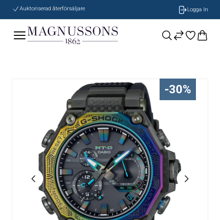
Auktoriserad återförsäljare
Logga In
-30%