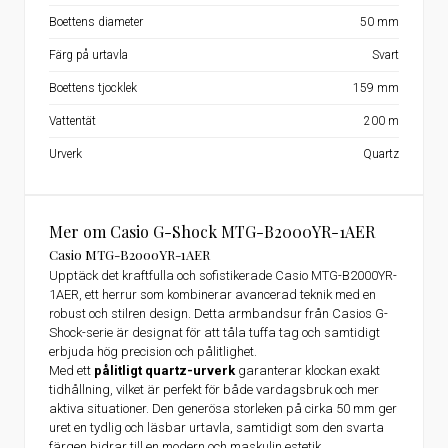
Boettens diameter
50 mm
Färg på urtavla
Svart
Boettens tjocklek
159 mm
Vattentät
200 m
Urverk
Quartz
Mer om Casio G-Shock MTG-B2000YR-1AER
Casio MTG-B2000YR-1AER
Upptäck det kraftfulla och sofistikerade Casio MTG-B2000YR-
1AER, ett herrur som kombinerar avancerad teknik med en
robust och stilren design. Detta armbandsur från Casios G-
Shock-serie är designat för att tåla tuffa tag och samtidigt
erbjuda hög precision och pålitlighet.
Med ett
pålitligt quartz-urverk
garanterar klockan exakt
tidhållning, vilket är perfekt för både vardagsbruk och mer
aktiva situationer. Den generösa storleken på cirka 50 mm ger
uret en tydlig och läsbar urtavla, samtidigt som den svarta
färgen bidrar till en modern och maskulin estetik.