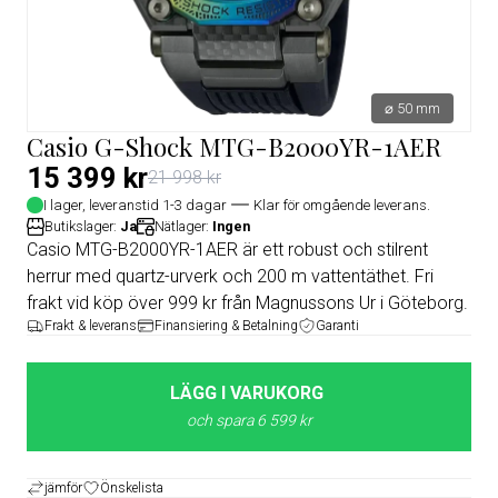
⌀ 50 mm
Casio G-Shock MTG-B2000YR-1AER
15 399 kr
21 998 kr
I lager, leveranstid 1-3 dagar
Klar för omgående leverans.
Butikslager:
Ja
Nätlager:
Ingen
Casio MTG-B2000YR-1AER är ett robust och stilrent
herrur med quartz-urverk och 200 m vattentäthet. Fri
frakt vid köp över 999 kr från Magnussons Ur i Göteborg.
Frakt & leverans
Finansiering & Betalning
Garanti
LÄGG I VARUKORG
och spara 6 599 kr
jämför
Önskelista