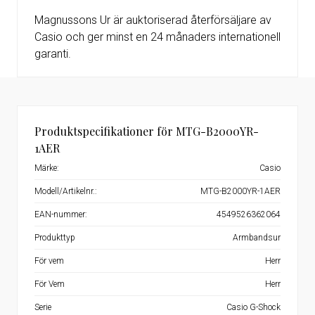
Magnussons Ur är auktoriserad återförsäljare av
Casio och ger minst en 24 månaders internationell
garanti.
Produktspecifikationer för MTG-B2000YR-
1AER
Märke:
Casio
Modell/Artikelnr.:
MTG-B2000YR-1AER
EAN-nummer:
4549526362064
Produkttyp
Armbandsur
För vem
Herr
För Vem
Herr
Serie
Casio G-Shock