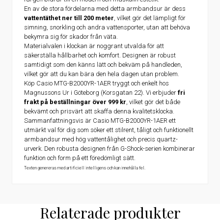
En av de stora fördelarna med detta armbandsur är dess
vattentäthet ner till 200 meter
, vilket gör det lämpligt för
simning, snorkling och andra vattensporter, utan att behöva
bekymra sig för skador från väta.
Materialvalen i klockan är noggrant utvalda för att
säkerställa hållbarhet och komfort. Designen är robust
samtidigt som den känns lätt och bekväm på handleden,
vilket gör att du kan bära den hela dagen utan problem.
Köp Casio MTG-B2000YR-1AER tryggt och enkelt hos
Magnussons Ur i Göteborg (Korsgatan 22). Vi erbjuder
fri
frakt på beställningar över 999 kr
, vilket gör det både
bekvämt och prisvärt att skaffa denna kvalitetsklocka.
Sammanfattningsvis är Casio MTG-B2000YR-1AER ett
utmärkt val för dig som söker ett stilrent, tåligt och funktionellt
armbandsur med hög vattentålighet och precis quartz-
urverk. Den robusta designen från G-Shock-serien kombinerar
funktion och form på ett föredömligt sätt.
Texten genereras med artificiell intelligens och kan innehålla fel.
Relaterade produkter