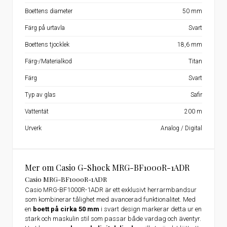
Boettens diameter
50 mm
Färg på urtavla
Svart
Boettens tjocklek
18,6 mm
Färg-/Materialkod
Titan
Färg
Svart
Typ av glas
Safir
Vattentät
200 m
Urverk
Analog / Digital
Mer om Casio G-Shock MRG-BF1000R-1ADR
Casio MRG-BF1000R-1ADR
Casio MRG-BF1000R-1ADR är ett exklusivt herrarmbandsur
som kombinerar tålighet med avancerad funktionalitet. Med
en
boett på cirka 50 mm
i svart design markerar detta ur en
stark och maskulin stil som passar både vardag och äventyr.