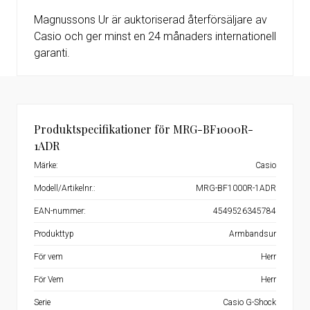
Magnussons Ur är auktoriserad återförsäljare av
Casio och ger minst en 24 månaders internationell
garanti.
Produktspecifikationer för MRG-BF1000R-
1ADR
Märke:
Casio
Modell/Artikelnr.:
MRG-BF1000R-1ADR
EAN-nummer:
4549526345784
Produkttyp
Armbandsur
För vem
Herr
För Vem
Herr
Serie
Casio G-Shock