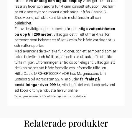
Uret har en
analog och digital display
vilket gör det lätt att
läsa av tiden och andra funktioner oavsett situation. Det här
är ett datorstyrt och robust armbandsur från Casios G-
Shock-serie, särskilt känt för sin motståndskraft och
pålitlighet.
En av de viktiga egenskaperna är den
höga vattentätheten
på upp till 200 meter
, vilket gör det till ett utmärkt val för
personer som behöver ett tåligt klocka för både vardagsbruk
och vattensporter.
Med avancerade tekniska funktioner, och ett armband som är
både bekvämt och hållbart, är detta ur utrustat för att tåla
tuffa miljöer. Utformningen är tidlös och elegant, vilket gör att
det kan bäras vid både formella och informella tillfällen.
Hitta Casio MRG-BF1000R-1ADR hos Magnussons Ur i
Göteborg på Korsgatan 22. Vi erbjuder
fri frakt på
beställningar över 999 kr
, vilket gör det enkelt och bekvämt
att köpa ditt nya robusta herrur online.
Texten genereras med artificiell intelligens och kan innehålla fel.
Relaterade produkter