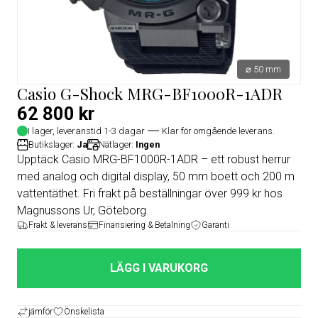
⌀ 50 mm
Casio G-Shock MRG-BF1000R-1ADR
62 800 kr
I lager, leveranstid 1-3 dagar
Klar för omgående leverans.
Butikslager:
Ja
Nätlager:
Ingen
Upptäck Casio MRG-BF1000R-1ADR – ett robust herrur
med analog och digital display, 50 mm boett och 200 m
vattentäthet. Fri frakt på beställningar över 999 kr hos
Magnussons Ur, Göteborg.
Frakt & leverans
Finansiering & Betalning
Garanti
LÄGG I VARUKORG
jämför
Önskelista