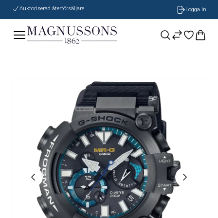
Auktoriserad återförsäljare
Logga In