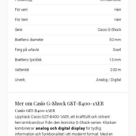
För vem
Herr
För Vem
Herr
Serie
Casio G-Shock
Boettens diameter
50 mm
Färg på urtavla
Svart
Boettens tjocklek
13 mm
Vattentät
200 m
Urverk
Analog / Digital
Mer om Casio G-Shock GST-B400-1AER
Casio GST-B400-1AER
Upptäck Casio GST-B400-1AER, ett kraftfullt och stilrent
herrarmbandsur från den ikoniska G-Shock-serien. Klockan
kombinerar
analog och digital display
för tydlig
information och funktionalitet i ett modernt format. Med en