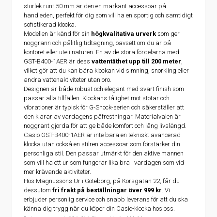
storlek runt 50 mm är den en markant accessoar på
handleden, perfekt för dig som vill ha en sportig och samtidigt
sofistikerad klocka.
Modellen är känd för sin
högkvalitativa urverk
som ger
noggrann och pålitlig tidtagning, oavsett om du är på
kontoret eller ute i naturen. En av de stora fördelarna med
GST-B400-1AER är dess
vattentäthet upp till 200 meter
,
vilket gör att du kan bära klockan vid simning, snorkling eller
andra vattenaktiviteter utan oro.
Designen är både robust och elegant med svart finish som
passar alla tillfällen. Klockans tålighet mot stötar och
vibrationer är typisk för G-Shock-serien och säkerställer att
den klarar av vardagens påfrestningar. Materialvalen är
noggrant gjorda för att ge både komfort och lång livslängd.
Casio GST-B400-1AER är inte bara en tekniskt avancerad
klocka utan också en stilren accessoar som förstärker din
personliga stil. Den passar utmärkt för den aktive mannen
som vill ha ett ur som fungerar lika bra i vardagen som vid
mer krävande aktiviteter.
Hos Magnussons Ur i Göteborg, på Korsgatan 22, får du
dessutom
fri frakt på beställningar över 999 kr
. Vi
erbjuder personlig service och snabb leverans för att du ska
känna dig trygg när du köper din Casio-klocka hos oss.