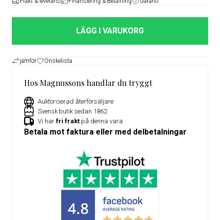
Frakt & leverans
Finansiering & Betalning
Garanti
LÄGG I VARUKORG
jämför
Önskelista
Hos Magnussons handlar du tryggt
Auktoriserad återförsäljare
Svensk butik sedan 1862
Vi har
fri frakt
på denna vara
Betala mot faktura eller med delbetalningar