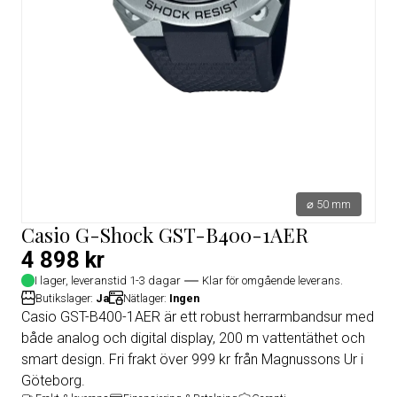
⌀ 50 mm
Casio G-Shock GST-B400-1AER
4 898 kr
I lager, leveranstid 1-3 dagar
Klar för omgående leverans.
Butikslager:
Ja
Nätlager:
Ingen
Casio GST-B400-1AER är ett robust herrarmbandsur med
både analog och digital display, 200 m vattentäthet och
smart design. Fri frakt över 999 kr från Magnussons Ur i
Göteborg.