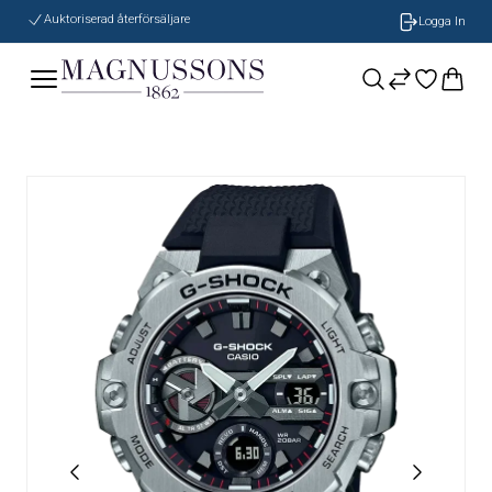
Auktoriserad återförsäljare
Logga In