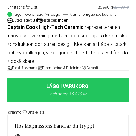
Enhetspris för 2 st.
36 890 kr
52 700 kr
I lager, leveranstid 1-3 dagar
Klar för omgående leverans.
Butikslager:
Ja
Nätlager:
Ingen
Captain Cook High-Tech Ceramic
representerar en
innovativ tillverkning med sin högteknologiska keramiska
konstruktion och stilren design. Klockan är både slitstark
och hypoallergen, vilket gör den till ett utmärkt val för alla
klockälskare.
Frakt & leverans
Finansiering & Betalning
Garanti
LÄGG I VARUKORG
och spara 15 810 kr
jämför
Önskelista
Hos Magnussons handlar du tryggt