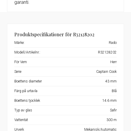
garanti.
Produktspecifikationer för R32128202
Märke:
Rado
Modell/Artikelnr.:
R32128202
För Vem
Herr
Serie
Captain Cook
Boettens diameter
43 mm
Färg på urtavla
Blå
Boettens tjocklek
14.6 mm
Typ av glas
Safir
Vattentät
300 m
Urverk
Mekanisk/Automatic