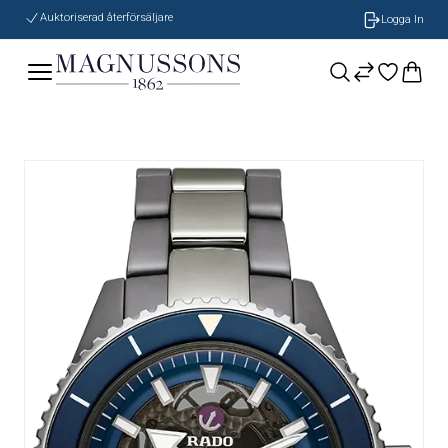
Auktoriserad återförsäljare
Logga In