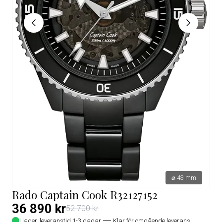
⌀ 43 mm
Rado Captain Cook R32127152
36 890 kr
52 700 kr
I lager, leveranstid 1-3 dagar
Klar för omgående leverans.