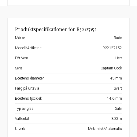
Produktspecifikationer för R32127152
Märke:
Rado
Modell/Artikelnr.:
R32127152
För Vem
Herr
Serie
Captain Cook
Boettens diameter
43 mm
Färg på urtavla
Svart
Boettens tjocklek
14.6 mm
Typ av glas
Safir
Vattentät
300 m
Urverk
Mekanisk/Automatic