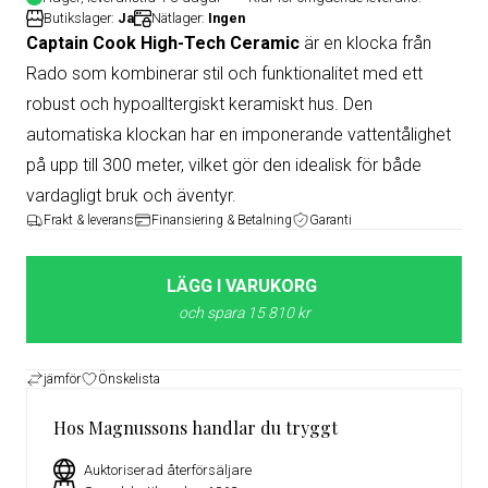
Butikslager:
Ja
Nätlager:
Ingen
Captain Cook High-Tech Ceramic
är en klocka från
Rado som kombinerar stil och funktionalitet med ett
robust och hypoalltergiskt keramiskt hus. Den
automatiska klockan har en imponerande vattentålighet
på upp till 300 meter, vilket gör den idealisk för både
vardagligt bruk och äventyr.
Frakt & leverans
Finansiering & Betalning
Garanti
LÄGG I VARUKORG
och spara 15 810 kr
jämför
Önskelista
Hos Magnussons handlar du tryggt
Auktoriserad återförsäljare