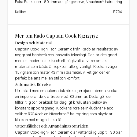
Extra Funktioner
80 timmars gångreserve, Nivachron™ hairspring
Kaliber
R734
Mer om Rado Captain Cook R32127152
Design och Material
Captain Cook High-Tech Ceramic från Rado är resultatet av
noggrant hantverk och innovativ teknologi. Den är designad
med en modern estetik och ett högkvalitativt keramiskt
material som både är rep- och allergivänligt. Klockan väger
157 gram och mäter 43 mm i diameter, vilket ger den en
perfekt balans mellan stil och komfort.
Automatisk Rörelse
Utrustad med en automatisk rörelse, erbjuder denna klocka
en imponerande kraftreserv på 80 timmar. Detta gör den
tillförlitlig och praktisk för dagligt bruk, utan behov av
konstant uppdragning. Klockans rörelse inkluderar Rado-
calibre R734 och en Nivachron™ hairspring som skyddar
klockan mot magnetiska fält.
Vattentålighet och Användningsområden
Captain Cook High-Tech Ceramic är vattentålig upp till 30 bar