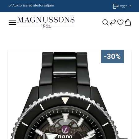
Auktoriserad återförsäljare
Logga In
-30%