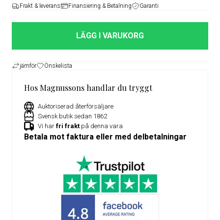
Frakt & leverans
Finansiering & Betalning
Garanti
LÄGG I VARUKORG
jämför
Önskelista
Hos Magnussons handlar du tryggt
Auktoriserad återförsäljare
Svensk butik sedan 1862
Vi har
fri frakt
på denna vara
Betala mot faktura eller med delbetalningar