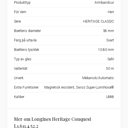
Produkttyp
Armbandsur
För Vem
Herr
Serie
HERITAGE CLASSIC
Boettens diameter
38 mm
Färg på urtavla
Svart
Boettens tjocklek
10.80 mm
Typ av glas
Safir
Vattentät
50 m
Urverk
Mekanisk/Automatic
Extra Funktioner
Magnetisk resistent, Swiss Super-LumiNova®
Kaliber
L888
Mer om Longines Heritage Conquest
L1.611.4.52.2