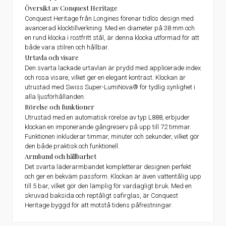
Översikt av Conquest Heritage
Conquest Heritage från Longines förenar tidlös design med
avancerad klocktillverkning. Med en diameter på 38 mm och
en rund klocka i rostfritt stål, är denna klocka utformad för att
både vara stilren och hållbar.
Urtavla och visare
Den svarta lackade urtavlan är prydd med applicerade index
och rosa visare, vilket ger en elegant kontrast. Klockan är
utrustad med Swiss Super-LumiNova® för tydlig synlighet i
alla ljusförhållanden.
Rörelse och funktioner
Utrustad med en automatisk rörelse av typ L888, erbjuder
klockan en imponerande gångreserv på upp till 72 timmar.
Funktionen inkluderar timmar, minuter och sekunder, vilket gör
den både praktisk och funktionell.
Armband och hållbarhet
Det svarta läderarmbandet kompletterar designen perfekt
och ger en bekväm passform. Klockan är även vattentålig upp
till 5 bar, vilket gör den lämplig för vardagligt bruk. Med en
skruvad baksida och reptåligt safirglas, är Conquest
Heritage byggd för att motstå tidens påfrestningar.