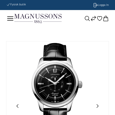
Fysisk butik
Logga In