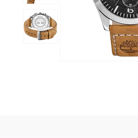
Damklockor
Barnklock