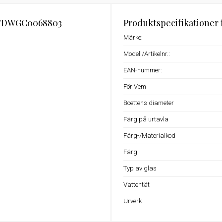
TDWGC0068803
Produktspecifikatione
Märke:
Modell/Artikelnr.:
EAN-nummer:
För Vem
Boettens diameter
Färg på urtavla
Färg-/Materialkod
Färg
Typ av glas
Vattentät
Urverk