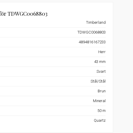
r för TDWGC0068803
Timberland
TDWGC0068803
4894816167233
Herr
43 mm
Svart
Stål/Stål
Brun
Mineral
50 m
Quartz