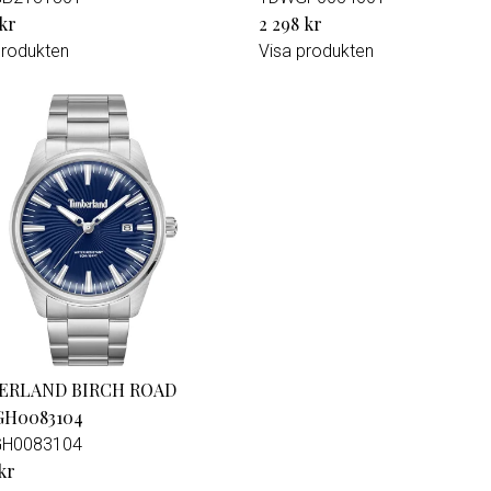
 kr
2 298 kr
produkten
Visa produkten
ERLAND BIRCH ROAD
H0083104
H0083104
kr