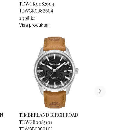
TDWGK0082604
TDWGK0082604
2 798 kr
Visa produkten
ON
TIMBERLAND BIRCH ROAD
TDWGB0083101
TDWGB0083101