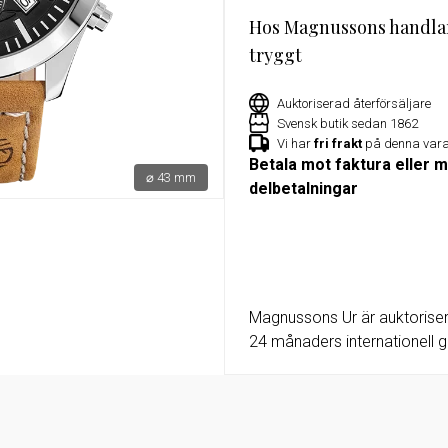
Hos Magnussons handla
or
Exklusivt erbjudande för Militu
medlemmar – 15% rabatt på utv
tryggt
klockor hos Magnussons Ur
Auktoriserad återförsäljare
Svensk butik sedan 1862
Vi har
fri frakt
på denna var
Betala mot faktura eller 
⌀ 43 mm
delbetalningar
Magnussons Ur är auktoriser
24 månaders internationell g