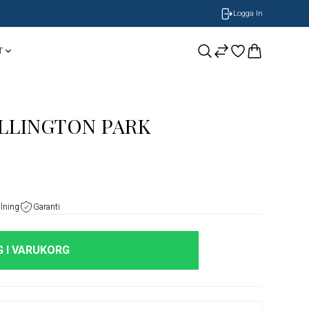
Logga In
T
CASIO
Smycken
BOSS Armband
LLINGTON PARK
NOBEL by BILLGREN
GUESS
Nomination
LONGINES
alning
Garanti
ORIS
 I VARUKORG
Timberland
Herrklockor