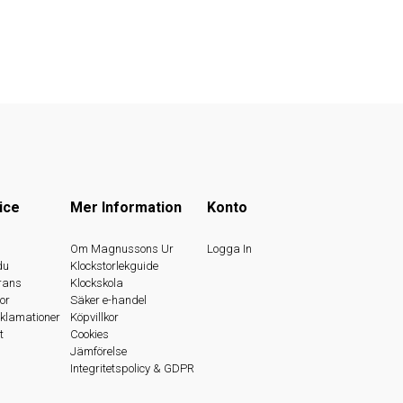
ice
Mer Information
Konto
s
Om Magnussons Ur
Logga In
du
Klockstorlekguide
rans
Klockskola
or
Säker e-handel
eklamationer
Köpvillkor
t
Cookies
Jämförelse
Integritetspolicy & GDPR