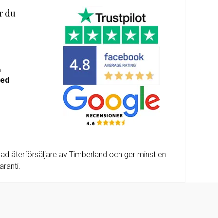
r du
m-
alda
a
med
ad återförsäljare av Timberland och ger minst en
aranti.