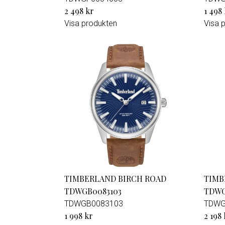
2 498 kr
1 498
Visa produkten
Visa 
TIMBERLAND BIRCH ROAD
TIMB
TDWGB0083103
TDWG
TDWGB0083103
TDWG
1 998 kr
2 198 