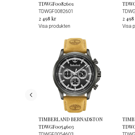
TDWGF0082601
TDWG
TDWGF0082601
TDWG
2 498 kr
2 498
Visa produkten
Visa 
TIMBERLAND BERNADSTON
TIMB
TDWGF0054603
TDWG
TDWGF0054603
TDWG