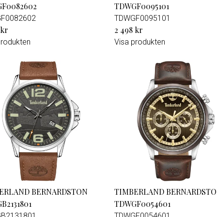
F0082602
TDWGF0095101
F0082602
TDWGF0095101
 kr
2 498 kr
produkten
Visa produkten
ERLAND BERNARDSTON
TIMBERLAND BERNARDST
B2131801
TDWGF0054601
B2131801
TDWGF0054601