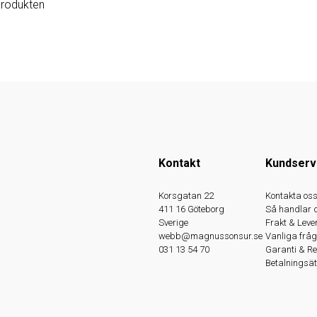
produkten
Kontakt
Kundserv
Korsgatan 22
Kontakta os
411 16 Göteborg
Så handlar 
Sverige
Frakt & Leve
webb@magnussonsur.se
Vanliga fråg
031 13 54 70
Garanti & R
Betalningsät