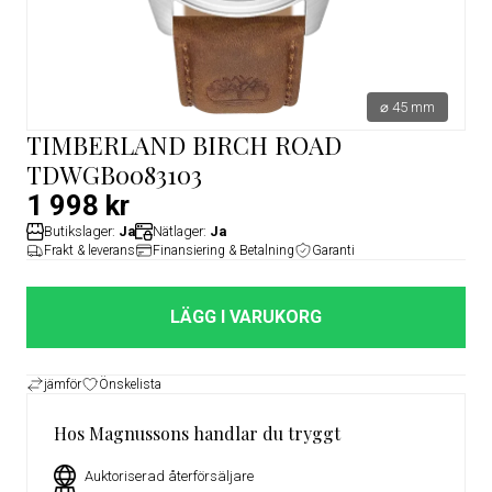
⌀ 45 mm
TIMBERLAND BIRCH ROAD
TDWGB0083103
1 998 kr
Butikslager:
Ja
Nätlager:
Ja
Frakt & leverans
Finansiering & Betalning
Garanti
LÄGG I VARUKORG
jämför
Önskelista
Hos Magnussons handlar du tryggt
Auktoriserad återförsäljare