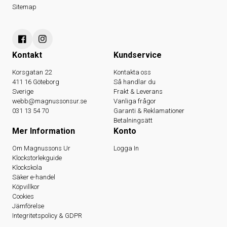
Sitemap
Kontakt
Kundservice
Korsgatan 22
Kontakta oss
411 16 Göteborg
Så handlar du
Sverige
Frakt & Leverans
webb@magnussonsur.se
Vanliga frågor
031 13 54 70
Garanti & Reklamationer
Betalningsätt
Mer Information
Konto
Om Magnussons Ur
Logga In
Klockstorlekguide
Klockskola
Säker e-handel
Köpvillkor
Cookies
Jämförelse
Integritetspolicy & GDPR