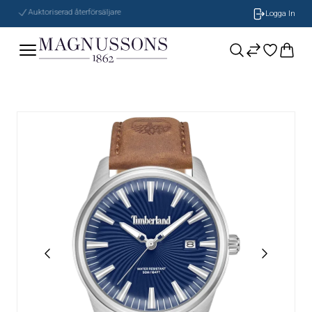
Auktoriserad återförsäljare
Logga In