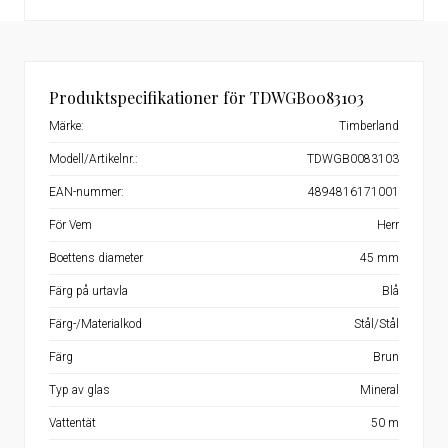
Produktspecifikationer för TDWGB0083103
Märke:
Timberland
Modell/Artikelnr.:
TDWGB0083103
EAN-nummer:
4894816171001
För Vem
Herr
Boettens diameter
45 mm
Färg på urtavla
Blå
Färg-/Materialkod
Stål/Stål
Färg
Brun
Typ av glas
Mineral
Vattentät
50 m