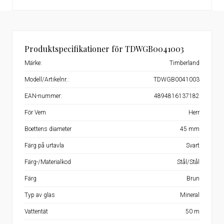
Produktspecifikationer för TDWGB0041003
Märke:
Timberland
Modell/Artikelnr.:
TDWGB0041003
EAN-nummer:
4894816137182
För Vem
Herr
Boettens diameter
45 mm
Färg på urtavla
Svart
Färg-/Materialkod
Stål/Stål
Färg
Brun
Typ av glas
Mineral
Vattentät
50 m