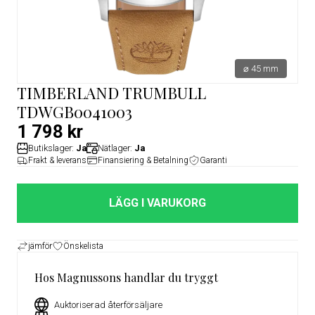
⌀ 45 mm
TIMBERLAND TRUMBULL
TDWGB0041003
1 798 kr
Butikslager:
Ja
Nätlager:
Ja
Frakt & leverans
Finansiering & Betalning
Garanti
LÄGG I VARUKORG
jämför
Önskelista
Hos Magnussons handlar du tryggt
Auktoriserad återförsäljare