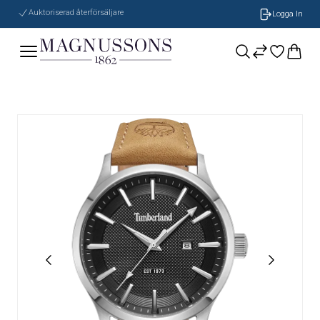
Auktoriserad återförsäljare
Logga In