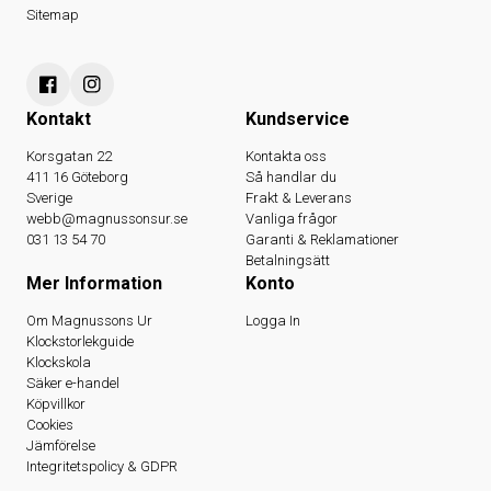
Sitemap
Kontakt
Kundservice
Korsgatan 22
Kontakta oss
411 16 Göteborg
Så handlar du
Sverige
Frakt & Leverans
webb@magnussonsur.se
Vanliga frågor
031 13 54 70
Garanti & Reklamationer
Betalningsätt
Mer Information
Konto
Om Magnussons Ur
Logga In
Klockstorlekguide
Klockskola
Säker e-handel
Köpvillkor
Cookies
Jämförelse
Integritetspolicy & GDPR