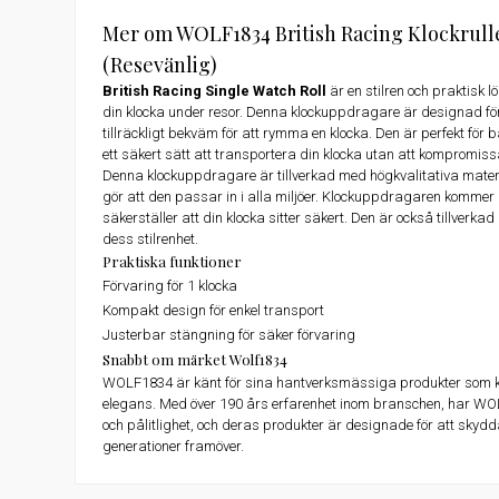
Mer om WOLF1834 British Racing Klockrulle
(Resevänlig)
British Racing Single Watch Roll
är en stilren och praktisk l
din klocka under resor. Denna klockuppdragare är designad f
tillräckligt bekväm för att rymma en klocka. Den är perfekt för
ett säkert sätt att transportera din klocka utan att kompromiss
Denna klockuppdragare är tillverkad med högkvalitativa materi
gör att den passar in i alla miljöer. Klockuppdragaren komme
säkerställer att din klocka sitter säkert. Den är också tillverk
dess stilrenhet.
Praktiska funktioner
Förvaring för 1 klocka
Kompakt design för enkel transport
Justerbar stängning för säker förvaring
Snabbt om märket Wolf1834
WOLF1834 är känt för sina hantverksmässiga produkter som k
elegans. Med över 190 års erfarenhet inom branschen, har WOLF
och pålitlighet, och deras produkter är designade för att skydd
generationer framöver.