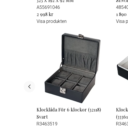
323 X 192 X 92 MM
SING
A55691046
4854
2 998 kr
1 890
Visa produkten
Visa 
Klocklåda För 6 klockor (32118)
Klock
Svart
(33361
R3463519
R346