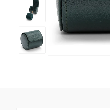
Damklockor
Barnklock