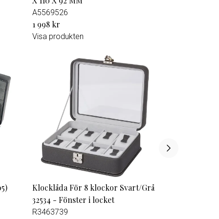
X 110 X 92 MM
A5569526
1 998 kr
Visa produkten
05)
Klocklåda För 8 klockor Svart/Grå
32534 - Fönster i locket
R3463739