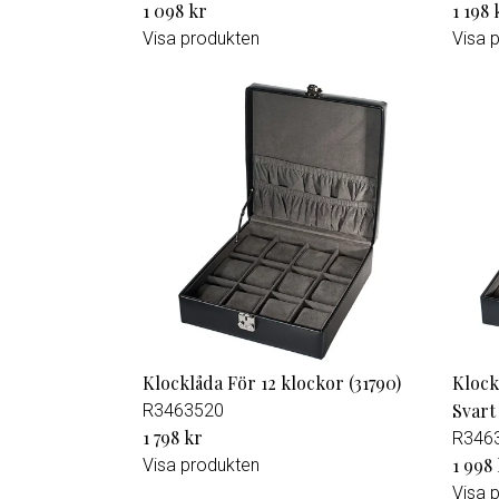
1 098 kr
1 198 
Visa produkten
Visa 
Klocklåda För 12 klockor (31790)
Klock
Svart
R3463520
1 798 kr
R346
1 998
Visa produkten
Visa 