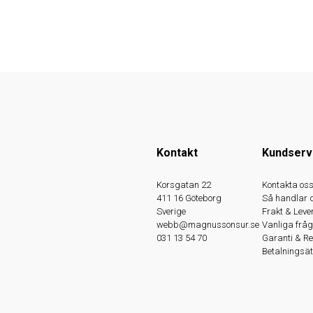
Kontakt
Kundserv
Korsgatan 22
Kontakta os
411 16 Göteborg
Så handlar 
Sverige
Frakt & Leve
webb@magnussonsur.se
Vanliga fråg
031 13 54 70
Garanti & R
Betalningsät