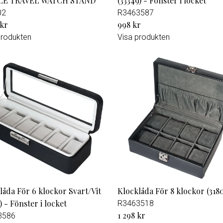
LE TRAVEL WATCH STAND
(33349) - Fönster i locket
02
R3463587
 kr
998 kr
produkten
Visa produkten
låda För 6 klockor Svart/Vit
Klocklåda För 8 klockor (318
) - Fönster i locket
R3463518
1 298 kr
3586