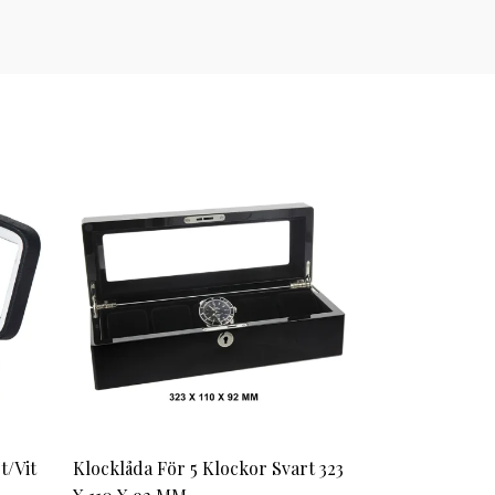
t/Vit
Klocklåda För 5 Klockor Svart 323