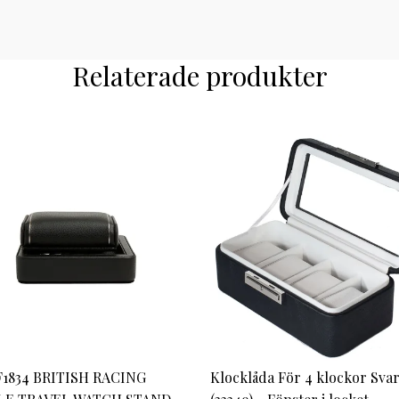
Relaterade produkter
1834 BRITISH RACING
Klocklåda För 4 klockor Svar