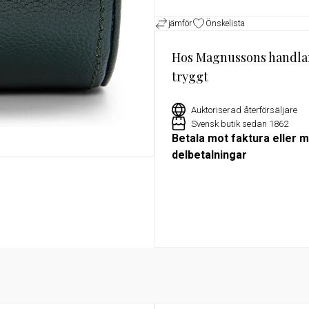
jämför
Önskelista
or
Exklusivt erbjudande för Militu
medlemmar – 15% rabatt på utv
klockor hos Magnussons Ur
Hos Magnussons handla
tryggt
Auktoriserad återförsäljare
Svensk butik sedan 1862
Betala mot faktura eller 
delbetalningar