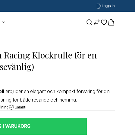
Logga In
T
CASIO
Smycken
BOSS Armband
 Racing Klockrulle för en
NOBEL by BILLGREN
GUESS
Nomination
sevänlig)
LONGINES
ll
erbjuder en elegant och kompakt förvaring för din
ORIS
 lösning för både resande och hemma.
alning
Garanti
Timberland
 I VARUKORG
Herrklockor