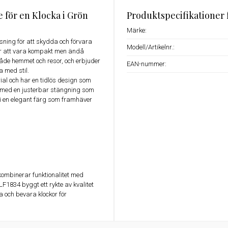
 för en Klocka i Grön
Produktspecifikationer 
Märke:
ösning för att skydda och förvara
Modell/Artikelnr.:
ör att vara kompakt men ändå
 både hemmet och resor, och erbjuder
EAN-nummer:
a med stil.
al och har en tidlös design som
r med en justerbar stängning som
ad i en elegant färg som framhäver
ombinerar funktionalitet med
1834 byggt ett rykte av kvalitet
a och bevara klockor för