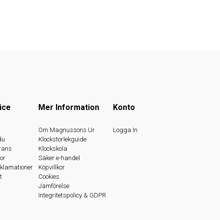
ice
Mer Information
Konto
s
Om Magnussons Ur
Logga In
du
Klockstorlekguide
rans
Klockskola
or
Säker e-handel
eklamationer
Köpvillkor
t
Cookies
Jämförelse
Integritetspolicy & GDPR