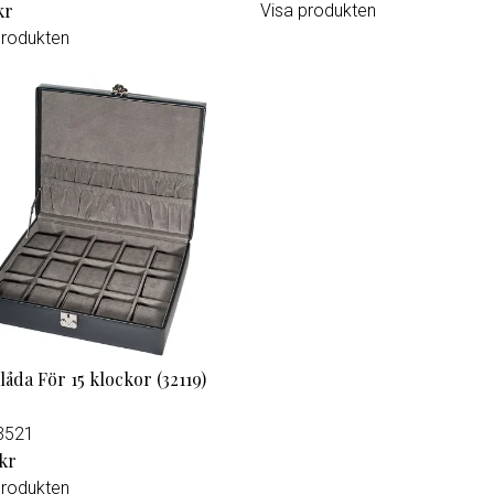
kr
Visa produkten
produkten
låda För 15 klockor (32119)
3521
 kr
produkten