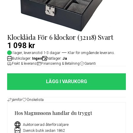
Klocklåda För 6 klockor (32118) Svart
1 098 kr
I lager, leveranstid 1-3 dagar
Klar för omgående leverans.
Butikslager:
Ingen
Nätlager:
Ja
Frakt & leverans
Finansiering & Betalning
Garanti
LÄGG I VARUKORG
jämför
Önskelista
Hos Magnussons handlar du tryggt
Auktoriserad återförsäljare
Svensk butik sedan 1862