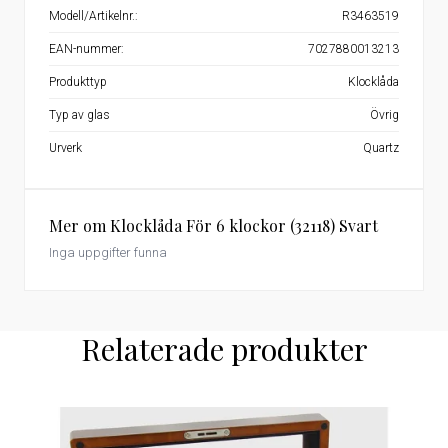
Modell/Artikelnr.:
R3463519
EAN-nummer:
7027880013213
Produkttyp
Klocklåda
Typ av glas
Övrig
Urverk
Quartz
Mer om Klocklåda För 6 klockor (32118) Svart
Inga uppgifter funna
Relaterade produkter