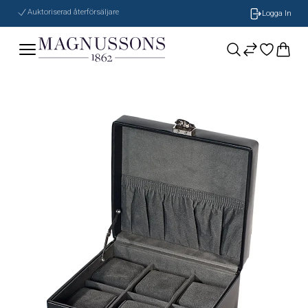
Auktoriserad återförsäljare
Logga In