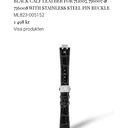
BLACK CALF LEATHER FOR 751007, 756007 &
756008 WITH STAINLESS STEEL PIN BUCKLE
ML823-005152
1 498 kr
Visa produkten