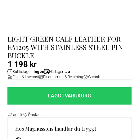
LIGHT GREEN CALF LEATHER FOR
FA1205 WITH STAINLESS STEEL PIN
BUCKLE
1 198 kr
Butikslager:
Ingen
Nätlager:
Ja
Frakt & leverans
Finansiering & Betalning
Garanti
LÄGG I VARUKORG
jämför
Önskelista
Hos Magnussons handlar du tryggt