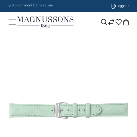
Auktoriserad återförsäljare
Logga In