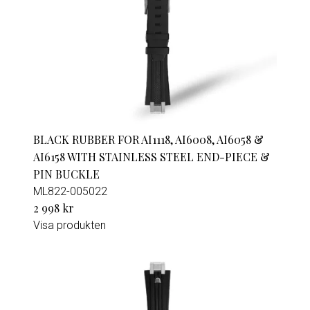
BLACK RUBBER FOR AI1118, AI6008, AI6058 &
AI6158 WITH STAINLESS STEEL END-PIECE &
PIN BUCKLE
ML822-005022
2 998 kr
Visa produkten