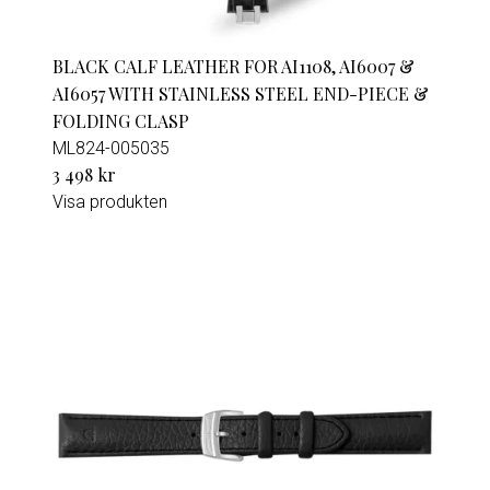
BLACK CALF LEATHER FOR AI1108, AI6007 &
AI6057 WITH STAINLESS STEEL END-PIECE &
FOLDING CLASP
ML824-005035
3 498 kr
Visa produkten