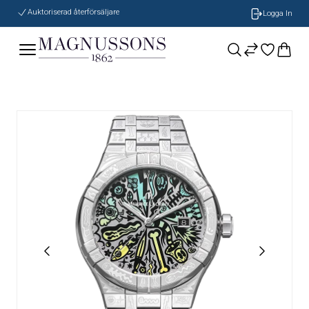
Auktoriserad återförsäljare
Logga In