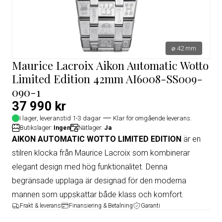
⌀ 42 mm
Maurice Lacroix Aikon Automatic Wotto
Limited Edition 42mm AI6008-SS009-
090-1
37 990 kr
I lager, leveranstid 1-3 dagar
Klar för omgående leverans.
Butikslager:
Ingen
Nätlager:
Ja
AIKON AUTOMATIC WOTTO LIMITED EDITION
är en
stilren klocka från Maurice Lacroix som kombinerar
elegant design med hög funktionalitet. Denna
begränsade upplaga är designad för den moderna
mannen som uppskattar både klass och komfort.
Frakt & leverans
Finansiering & Betalning
Garanti