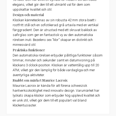
elegans, vilket gör den till ett utmärkt val för dem som
uppskattar kvalitet och stil.
Design och material
Klockan kännetecknas av sin robusta 42 mm stora boett i
rostfritt stål och en sofistikerad grå urtavla med en vertikal
färggradient. Den är utrustad med ett skruvat baklock av
safirglas som ger en fantastisk vy av den automatiska
rörelsen inuti. Bezelens sex ”klor” skapar en distinkt och
minnesvärd stil.
Praktiska funktioner
Den automatiska rörelsen erbjuder pålitliga funktioner såsom
timmar, minuter och sekunder samt en datumvisning på
klockans 3 o’clock-position. Klockan är vattentålig upp till 20
ATM, vilket gör den lämplig för både vardagliga och mer
äventyrliga aktiviteter.
Snabbt om märket Maurice Lacroix
Maurice Lacroix är kända för att förena schweizisk
hantverksskicklighet med innovativ design. Varumärket har
lyckats skapa klockor som erbjuder hög upplevd kvalitet och
en unik stil, vilket gör dem till ett populärt val bland
klockentusiaster.