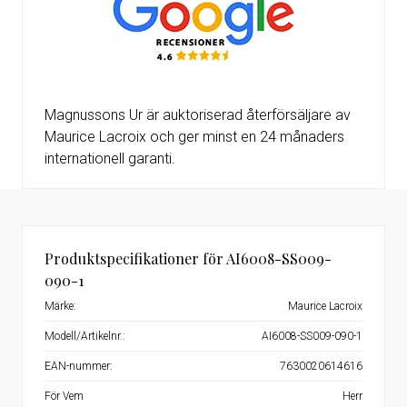
Magnussons Ur är auktoriserad återförsäljare av
Maurice Lacroix och ger minst en 24 månaders
internationell garanti.
Produktspecifikationer för AI6008-SS009-
090-1
Märke:
Maurice Lacroix
Modell/Artikelnr.:
AI6008-SS009-090-1
EAN-nummer:
7630020614616
För Vem
Herr