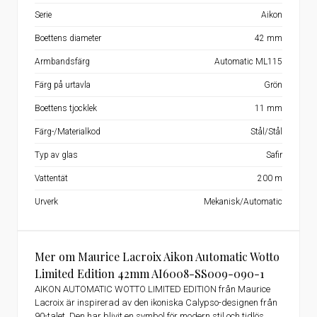
Serie
Aikon
Boettens diameter
42 mm
Armbandsfärg
Automatic ML115
Färg på urtavla
Grön
Boettens tjocklek
11 mm
Färg-/Materialkod
Stål/Stål
Typ av glas
Safir
Vattentät
200 m
Urverk
Mekanisk/Automatic
Mer om Maurice Lacroix Aikon Automatic Wotto
Limited Edition 42mm AI6008-SS009-090-1
AIKON AUTOMATIC WOTTO LIMITED EDITION från Maurice
Lacroix är inspirerad av den ikoniska Calypso-designen från
90-talet. Den har blivit en symbol för modern stil och tidlös