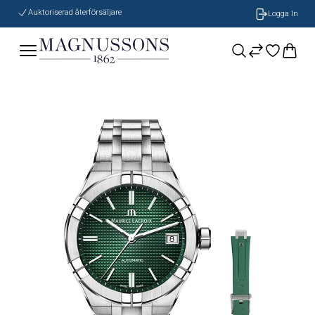
Auktoriserad återförsäljare
Logga In