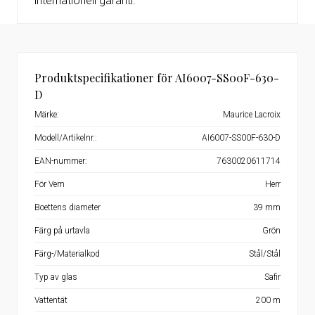
internationell garanti.
Produktspecifikationer för AI6007-SS00F-630-
D
Märke:
Maurice Lacroix
Modell/Artikelnr.:
AI6007-SS00F-630-D
EAN-nummer:
7630020611714
För Vem
Herr
Boettens diameter
39 mm
Färg på urtavla
Grön
Färg-/Materialkod
Stål/Stål
Typ av glas
Safir
Vattentät
200 m