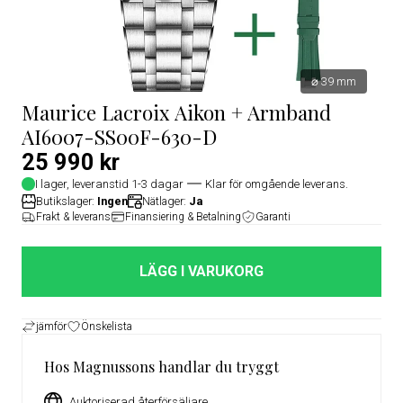
⌀ 39 mm
Maurice Lacroix Aikon + Armband
AI6007-SS00F-630-D
25 990 kr
I lager, leveranstid 1-3 dagar
Klar för omgående leverans.
Butikslager:
Ingen
Nätlager:
Ja
Frakt & leverans
Finansiering & Betalning
Garanti
LÄGG I VARUKORG
jämför
Önskelista
Hos Magnussons handlar du tryggt
Auktoriserad återförsäljare