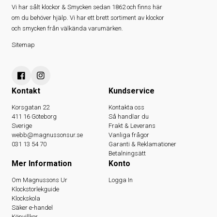
Vi har sålt klockor & Smycken sedan 1862 och finns här
om du behöver hjälp. Vi har ett brett sortiment av klockor
och smycken från välkända varumärken.
Sitemap
Kontakt
Kundservice
Korsgatan 22
Kontakta oss
411 16 Göteborg
Så handlar du
Sverige
Frakt & Leverans
webb@magnussonsur.se
Vanliga frågor
031 13 54 70
Garanti & Reklamationer
Betalningsätt
Mer Information
Konto
Om Magnussons Ur
Logga In
Klockstorlekguide
Klockskola
Säker e-handel
Köpvillkor