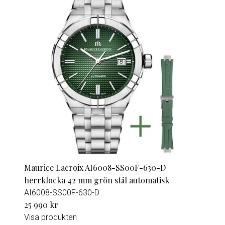
Maurice Lacroix AI6008-SS00F-630-D
herrklocka 42 mm grön stål automatisk
AI6008-SS00F-630-D
25 990 kr
Visa produkten