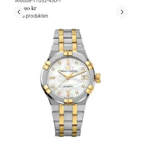
AI6008-TT032-430-1
32 990 kr
Visa produkten