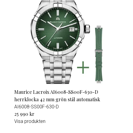
Maurice Lacroix AI6008-SS00F-630-D
herrklocka 42 mm grön stål automatisk
AI6008-SS00F-630-D
25 990 kr
Visa produkten