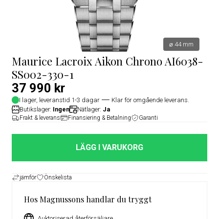
⌀ 44 mm
Maurice Lacroix Aikon Chrono AI6038-
SS002-330-1
37 990 kr
I lager, leveranstid 1-3 dagar
Klar för omgående leverans.
Butikslager:
Ingen
Nätlager:
Ja
Frakt & leverans
Finansiering & Betalning
Garanti
LÄGG I VARUKORG
jämför
Önskelista
Hos Magnussons handlar du tryggt
Auktoriserad återförsäljare