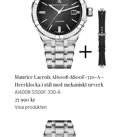
Maurice Lacroix AI6008-SS00F-330-A -
Herrklocka i stål med mekaniskt urverk
AI6008-SS00F-330-A
25 990 kr
Visa produkten