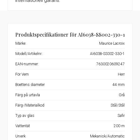
internationell garanti.
Produktspecifikationer för AI6038-SS002-330-1
Märke:
Maurice Lacroix
Modell/Artikelnr.:
AI6038-SS002-330-1
EAN-nummer:
7630020609247
För Vem
Herr
Boettens diameter
44 mm
Färg på urtavla
Grå
Färg-/Materialkod
Stål/Stål
Typ av glas
Safir
Vattentät
200 m
Urverk
Mekanisk/Automatic