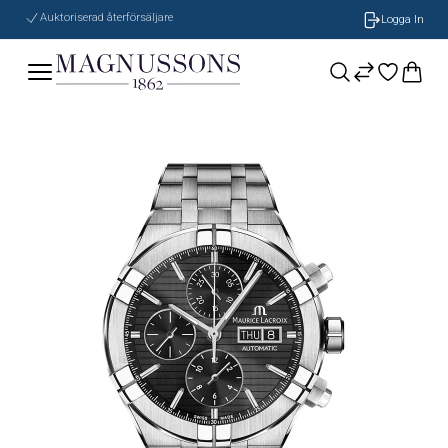
Auktoriserad återförsäljare
Logga In