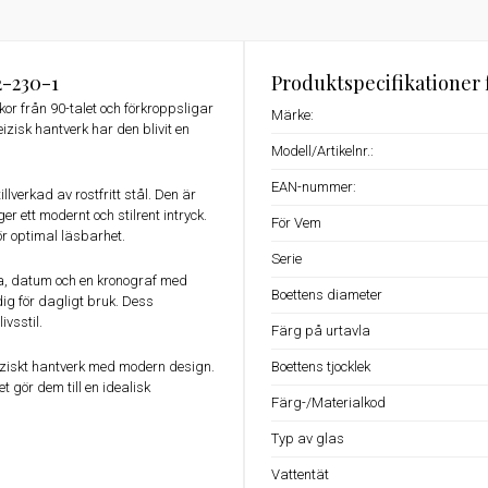
2-230-1
Produktspecifikationer 
 från 90-talet och förkroppsligar
Märke:
eizisk hantverk har den blivit en
Modell/Artikelnr.:
EAN-nummer:
verkad av rostfritt stål. Den är
r ett modernt och stilrent intryck.
För Vem
ör optimal läsbarhet.
Serie
, datum och en kronograf med
Boettens diameter
ig för dagligt bruk. Dess
ivsstil.
Färg på urtavla
eiziskt hantverk med modern design.
Boettens tjocklek
et gör dem till en idealisk
Färg-/Materialkod
Typ av glas
Vattentät