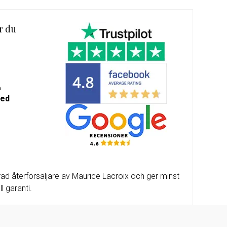
m-
alda
r du
a
med
ad återförsäljare av Maurice Lacroix och ger minst
l garanti.