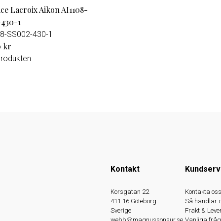
ce Lacroix Aikon AI1108-
430-1
8-SS002-430-1
0 kr
produkten
Kontakt
Kundserv
Korsgatan 22
Kontakta os
411 16 Göteborg
Så handlar 
Sverige
Frakt & Leve
webb@magnussonsur.se
Vanliga fråg