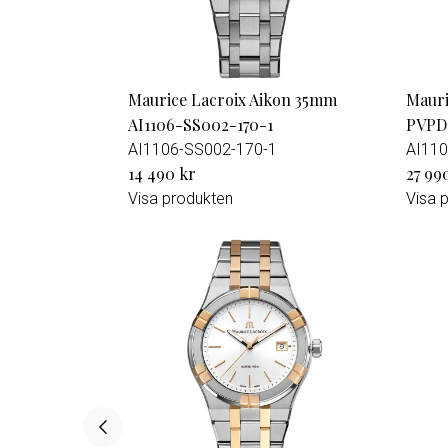
Maurice Lacroix Aikon 35mm
Mauri
AI1106-SS002-170-1
PVPD
AI1106-SS002-170-1
AI110
14 490 kr
27 99
Visa produkten
Visa 