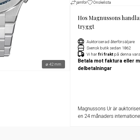
jämför
Önskelista
or
Exklusivt erbjudande för Militu
medlemmar – 15% rabatt på utv
Hos Magnussons handla
klockor hos Magnussons Ur
tryggt
Auktoriserad återförsäljare
Svensk butik sedan 1862
Vi har
fri frakt
på denna var
Betala mot faktura eller 
⌀ 42 mm
delbetalningar
Magnussons Ur är auktoriser
en 24 månaders internationel