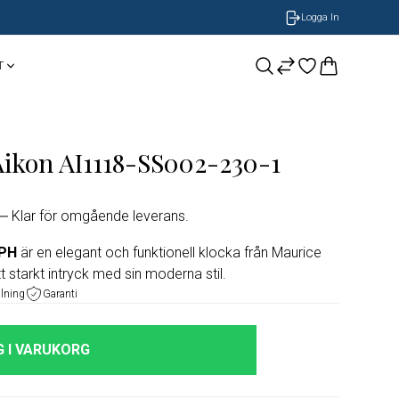
Logga In
T
CASIO
Smycken
BOSS Armband
Aikon AI1118-SS002-230-1
NOBEL by BILLGREN
GUESS
Nomination
Klar för omgående leverans.
LONGINES
PH
är en elegant och funktionell klocka från Maurice
t starkt intryck med sin moderna stil.
ORIS
alning
Garanti
Timberland
 I VARUKORG
Herrklockor