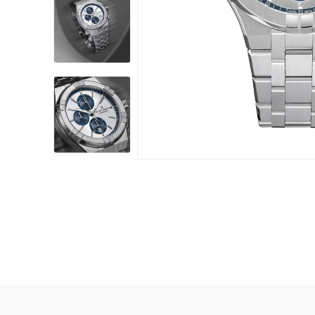
Damklockor
Barnklock