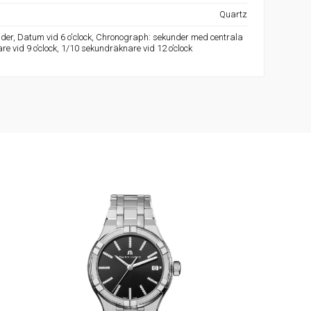
Quartz
der, Datum vid 6 o'clock, Chronograph: sekunder med centrala
e vid 9 o’clock, 1/10 sekundräknare vid 12 o’clock