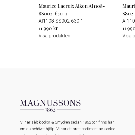
Maurice Lacroix Aikon AI1108-
Mauri
SS002-630-1
SS02-
AI1108-SS002-630-1
AI110
11 990 kr
11 99
Visa produkten
Visa 
Vi har sålt klockor & Smycken sedan 1862 och finns här
om du behöver hjälp. Vi har ett brett sortiment av klockor