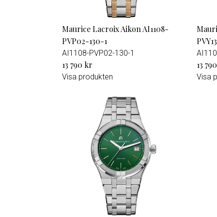
Maurice Lacroix Aikon AI1108-
Mauri
PVP02-130-1
PVY13
AI1108-PVP02-130-1
AI110
13 790 kr
13 790
Visa produkten
Visa 