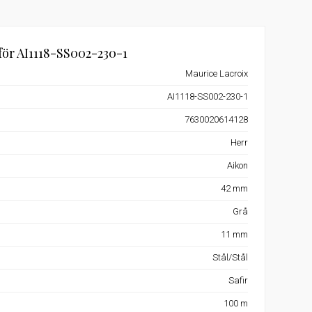
för AI1118-SS002-230-1
Maurice Lacroix
AI1118-SS002-230-1
7630020614128
Herr
Aikon
42 mm
Grå
11 mm
Stål/Stål
Safir
100 m