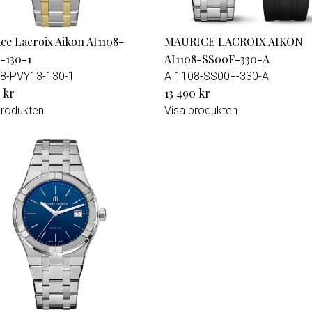
ce Lacroix Aikon AI1108-
MAURICE LACROIX AIKON
-130-1
AI1108-SS00F-330-A
8-PVY13-130-1
AI1108-SS00F-330-A
 kr
13 490 kr
produkten
Visa produkten