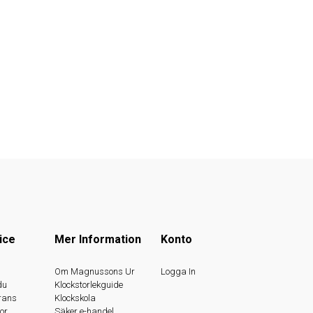
ice
Mer Information
Konto
s
Om Magnussons Ur
Logga In
du
Klockstorlekguide
rans
Klockskola
or
Säker e-handel