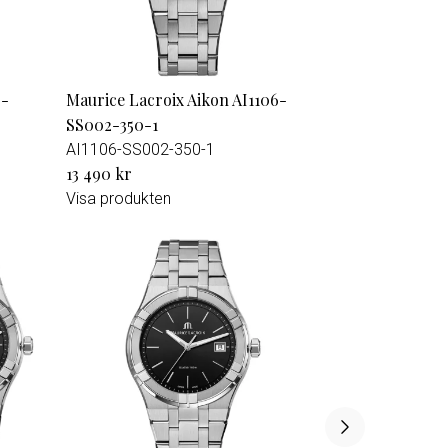
6-
Maurice Lacroix Aikon AI1106-
SS002-350-1
AI1106-SS002-350-1
13 490 kr
Visa produkten