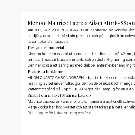
Mer om Maurice Lacroix Aikon AI1118-SS00
AIKON QUARTZ CHRONOGRAPH är inspirerad av ikoniska klockor
en djärv, urban stil. Med sin precision och pålitlighet från schw
favorit bland entusiaster.
Design och material
Klockan har ett modernt utseende med en diameter på 42 mm, till
utrustad med en klassisk urtavla och en distinkt glasring som ge
Den har också ett safirglas med dubbel antireflexbehandling f
Praktiska funktioner
AIKON QUARTZ CHRONOGRAPH erbjuder funktioner som klocka
mätning av sekunder, vilket gör den både praktisk och mångsid
vattenmotstånd på upp till 10 ATM gör den lämplig för en aktiv l
Snabbt om märket Maurice Lacroix
Maurice Lacroix är kända för att kombinera traditionellt schw
Varje klocka har hög kvalitet och ett starkt fokus på detaljer, vilk
följeslagare för både vardag och fest.