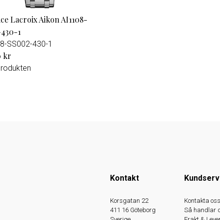
ce Lacroix Aikon AI1108-
430-1
8-SS002-430-1
0 kr
produkten
Kontakt
Kundserv
Korsgatan 22
Kontakta os
411 16 Göteborg
Så handlar 
Sverige
Frakt & Leve