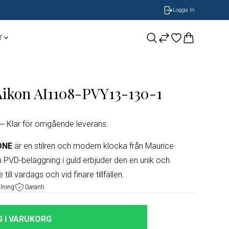
Logga In
T
CASIO
Smycken
BOSS Armband
Aikon AI1108-PVY13-130-1
NOBEL by BILLGREN
GUESS
Nomination
Klar för omgående leverans.
LONGINES
ONE
är en stilren och modern klocka från Maurice
h PVD-beläggning i guld erbjuder den en unik och
ORIS
ll vardags och vid finare tillfällen.
alning
Garanti
Timberland
 I VARUKORG
Herrklockor