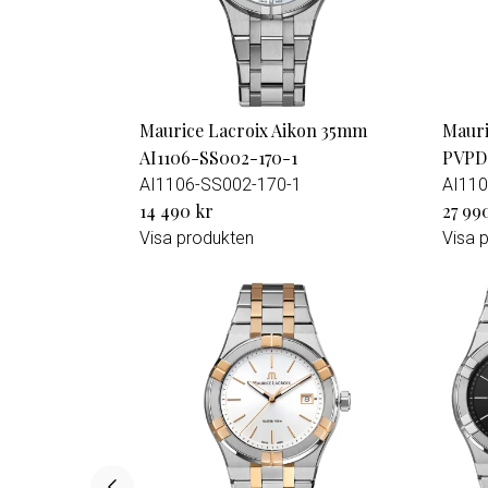
Maurice Lacroix Aikon 35mm
Mauri
AI1106-SS002-170-1
PVPD
AI1106-SS002-170-1
AI110
14 490 kr
27 99
Visa produkten
Visa 