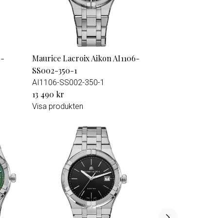
6-
Maurice Lacroix Aikon AI1106-
SS002-350-1
AI1106-SS002-350-1
13 490 kr
Visa produkten