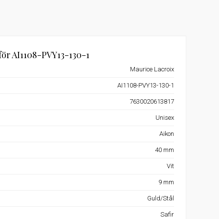
för AI1108-PVY13-130-1
Maurice Lacroix
AI1108-PVY13-130-1
7630020613817
Unisex
Aikon
40 mm
Vit
9 mm
Guld/Stål
Safir