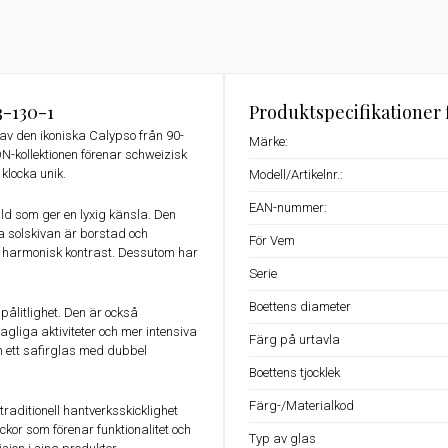
3-130-1
Produktspecifikationer 
 den ikoniska Calypso från 90-
Märke:
KON-kollektionen förenar schweizisk
klocka unik.
Modell/Artikelnr.:
EAN-nummer:
ld som ger en lyxig känsla. Den
 solskivan är borstad och
För Vem
 harmonisk kontrast. Dessutom har
Serie
Boettens diameter
ålitlighet. Den är också
dagliga aktiviteter och mer intensiva
Färg på urtavla
h ett safirglas med dubbel
Boettens tjocklek
Färg-/Materialkod
raditionell hantverksskicklighet
kor som förenar funktionalitet och
Typ av glas