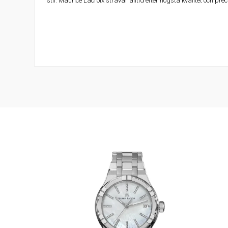
stil. Maurice Lacroix strävar alltid efter högsta kvalitet och prec