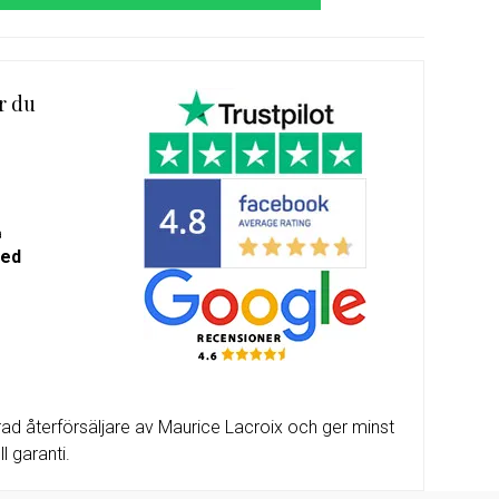
m-
alda
r du
a
med
ad återförsäljare av Maurice Lacroix och ger minst
l garanti.