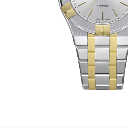
Damklockor
Barnklock