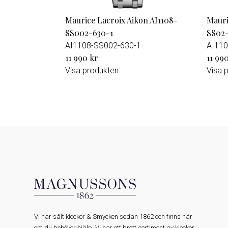
Maurice Lacroix Aikon AI1108-
Mauri
SS002-630-1
SS02-
AI1108-SS002-630-1
AI110
11 990 kr
11 99
Visa produkten
Visa 
Vi har sålt klockor & Smycken sedan 1862 och finns här
om du behöver hjälp. Vi har ett brett sortiment av klockor