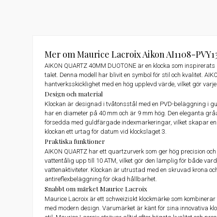
Mer om Maurice Lacroix Aikon AI1108-PVY1
AIKON QUARTZ 40MM DUOTONE är en klocka som inspirerats av
talet. Denna modell har blivit en symbol för stil och kvalitet. AI
hantverksskicklighet med en hög upplevd värde, vilket gör varje 
Design och material
Klockan är designad i tvåtonsstål med en PVD-beläggning i gu
har en diameter på 40 mm och är 9 mm hög. Den eleganta gråa
försedda med guldfärgade indexmarkeringar, vilket skapar en
klockan ett urtag för datum vid klockslaget 3.
Praktiska funktioner
AIKON QUARTZ har ett quartzurverk som ger hög precision och p
vattentålig upp till 10 ATM, vilket gör den lämplig för både var
vattenaktiviteter. Klockan är utrustad med en skruvad krona oc
antireflexbeläggning för ökad hållbarhet.
Snabbt om märket Maurice Lacroix
Maurice Lacroix är ett schweiziskt klockmärke som kombinerar t
med modern design. Varumärket är känt för sina innovativa kloc