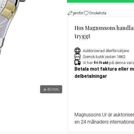
or
Exklusivt erbjudande för Militu
jämför
Önskelista
medlemmar – 15% rabatt på utv
klockor hos Magnussons Ur
Hos Magnussons handla
tryggt
Auktoriserad återförsäljare
Svensk butik sedan 1862
Vi har
fri frakt
på denna var
Betala mot faktura eller 
delbetalningar
⌀ 40 mm
Magnussons Ur är auktoriser
en 24 månaders internationel