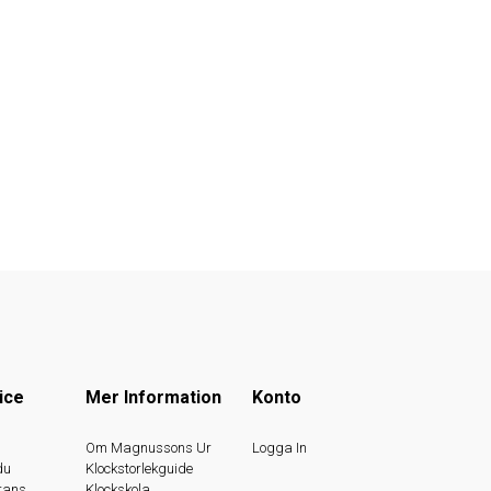
ice
Mer Information
Konto
s
Om Magnussons Ur
Logga In
du
Klockstorlekguide
rans
Klockskola