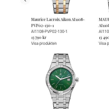
Maurice Lacroix Aikon AI1108-
MAUR
PVP02-130-1
AI110
AI1108-PVP02-130-1
AI110
13 790 kr
13 49
Visa produkten
Visa 