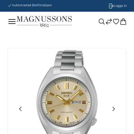
Auktoriserad återförsäljare
Logga In