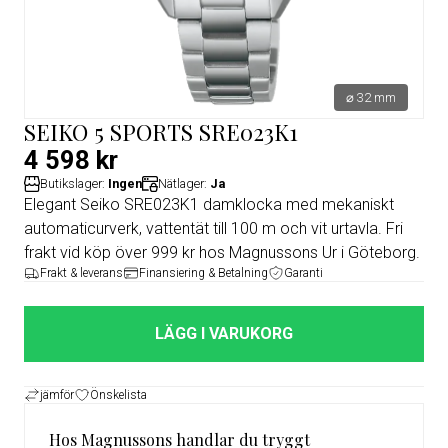
⌀ 32 mm
SEIKO 5 SPORTS SRE023K1
4 598 kr
Butikslager:
Ingen
Nätlager:
Ja
Elegant Seiko SRE023K1 damklocka med mekaniskt
automaticurverk, vattentät till 100 m och vit urtavla. Fri
frakt vid köp över 999 kr hos Magnussons Ur i Göteborg.
Frakt & leverans
Finansiering & Betalning
Garanti
LÄGG I VARUKORG
jämför
Önskelista
Hos Magnussons handlar du tryggt