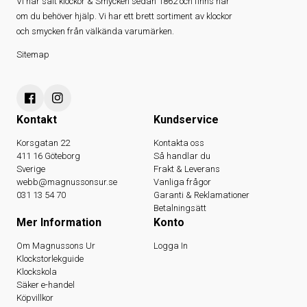
Vi har sålt klockor & Smycken sedan 1862 och finns här
om du behöver hjälp. Vi har ett brett sortiment av klockor
och smycken från välkända varumärken.
Sitemap
Kontakt
Kundservice
Korsgatan 22
Kontakta oss
411 16 Göteborg
Så handlar du
Sverige
Frakt & Leverans
webb@magnussonsur.se
Vanliga frågor
031 13 54 70
Garanti & Reklamationer
Betalningsätt
Mer Information
Konto
Om Magnussons Ur
Logga In
Klockstorlekguide
Klockskola
Säker e-handel
Köpvillkor