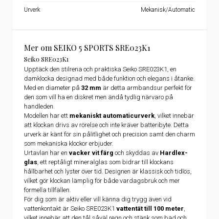
Urverk
Mekanisk/Automatic
Mer om SEIKO 5 SPORTS SRE023K1
Seiko SRE023K1
Upptäck den stilrena och praktiska Seiko SRE023K1, en
damklocka designad med både funktion och elegans i åtanke.
Med en diameter på
32 mm
är detta armbandsur perfekt för
den som vill ha en diskret men ändå tydlig närvaro på
handleden.
Modellen har ett
mekaniskt automaticurverk
, vilket innebär
att klockan drivs av rörelse och inte kräver batteribyte. Detta
urverk är känt för sin pålitlighet och precision samt den charm
som mekaniska klockor erbjuder.
Urtavlan har en
vacker vit färg
och skyddas av
Hardlex-
glas
, ett reptåligt mineralglas som bidrar till klockans
hållbarhet och lyster över tid. Designen är klassisk och tidlös,
vilket gör klockan lämplig för både vardagsbruk och mer
formella tillfällen.
För dig som är aktiv eller vill känna dig trygg även vid
vattenkontakt är Seiko SRE023K1
vattentät till 100 meter
,
vilket innebär att den tål såväl regn och stänk som bad och