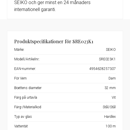
SEIKO och ger minst en 24 månaders
internationell garanti.
Produktspecifikationer för SRE023K1
Märke:
SEIKO
Modell/Artikelnr.:
SRE023K1
EAN-nummer:
4954628257307
För Vem
Dam
Boettens diameter
32 mm
Färg på urtavla
Vit
Färg-/Materialkod
Stål/Stål
Typ av glas
Hardlex
Vattentät
100 m