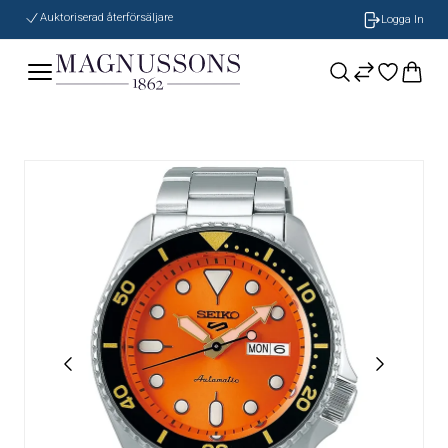
Auktoriserad återförsäljare
Logga In