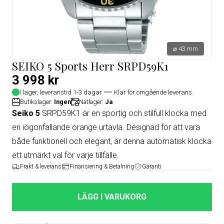
⌀ 43 mm
SEIKO 5 Sports Herr SRPD59K1
3 998 kr
I lager, leveranstid 1-3 dagar
Klar för omgående leverans.
Butikslager:
Ingen
Nätlager:
Ja
Seiko 5
SRPD59K1 är en sportig och stilfull klocka med
en iögonfallande orange urtavla. Designad för att vara
både funktionell och elegant, är denna automatisk klocka
ett utmärkt val för varje tillfälle.
Frakt & leverans
Finansiering & Betalning
Garanti
LÄGG I VARUKORG