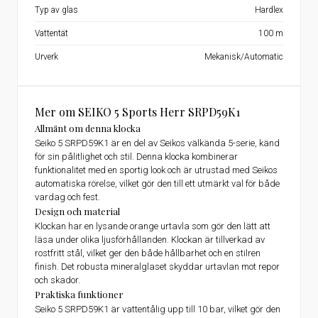
Typ av glas
Hardlex
Vattentät
100 m
Urverk
Mekanisk/Automatic
Mer om SEIKO 5 Sports Herr SRPD59K1
Allmänt om denna klocka
Seiko 5 SRPD59K1 är en del av Seikos välkända 5-serie, känd
för sin pålitlighet och stil. Denna klocka kombinerar
funktionalitet med en sportig look och är utrustad med Seikos
automatiska rörelse, vilket gör den till ett utmärkt val för både
vardag och fest.
Design och material
Klockan har en lysande orange urtavla som gör den lätt att
läsa under olika ljusförhållanden. Klockan är tillverkad av
rostfritt stål, vilket ger den både hållbarhet och en stilren
finish. Det robusta mineralglaset skyddar urtavlan mot repor
och skador.
Praktiska funktioner
Seiko 5 SRPD59K1 är vattentålig upp till 10 bar, vilket gör den