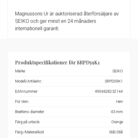
Magnussons Ur är auktoriserad återförsäljare av
SEIKO och ger minst en 24 månaders
internationell garanti.
Produktspecifikationer för SRPD59K1
Märke:
SEIKO
Modell/Artikelnr.:
SRPD59K1
EAN-nummer:
4954628232144
För Vem
Herr
Boettens diameter
43 mm
Färg på urtavla
Orange
Färg-/Materialkod
Stål/Stål