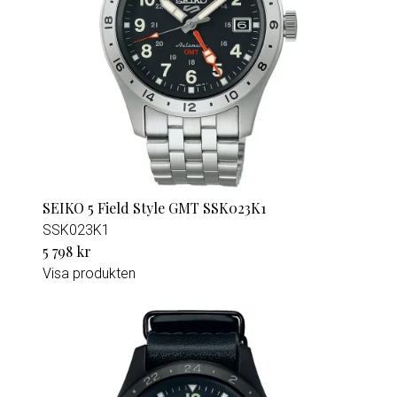
SEIKO 5 Field Style GMT SSK023K1
SSK023K1
5 798 kr
Visa produkten