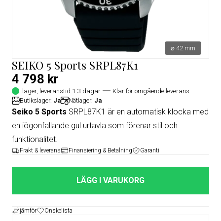
⌀ 42 mm
SEIKO 5 Sports SRPL87K1
4 798 kr
I lager, leveranstid 1-3 dagar
Klar för omgående leverans.
Butikslager:
Ja
Nätlager:
Ja
Seiko 5 Sports
SRPL87K1 är en automatisk klocka med
en iögonfallande gul urtavla som förenar stil och
funktionalitet.
Frakt & leverans
Finansiering & Betalning
Garanti
LÄGG I VARUKORG
jämför
Önskelista