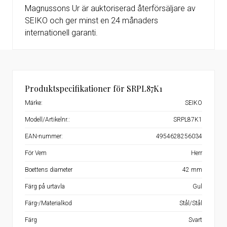
Magnussons Ur är auktoriserad återförsäljare av
SEIKO och ger minst en 24 månaders
internationell garanti.
Produktspecifikationer för SRPL87K1
Märke:
SEIKO
Modell/Artikelnr.:
SRPL87K1
EAN-nummer:
4954628256034
För Vem
Herr
Boettens diameter
42 mm
Färg på urtavla
Gul
Färg-/Materialkod
Stål/Stål
Färg
Svart