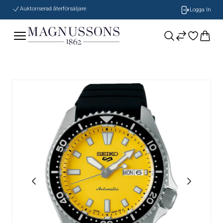
Auktoriserad återförsäljare
Logga In