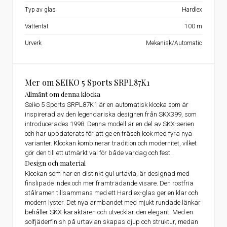
Typ av glas
Hardlex
Vattentät
100 m
Urverk
Mekanisk/Automatic
Mer om SEIKO 5 Sports SRPL87K1
Allmänt om denna klocka
Seiko 5 Sports SRPL87K1 är en automatisk klocka som är
inspirerad av den legendariska designen från SKX399, som
introducerades 1998. Denna modell är en del av SKX-serien
och har uppdaterats för att ge en fräsch look med fyra nya
varianter. Klockan kombinerar tradition och modernitet, vilket
gör den till ett utmärkt val för både vardag och fest.
Design och material
Klockan som har en distinkt gul urtavla, är designad med
finslipade index och mer framträdande visare. Den rostfria
stålramen tillsammans med ett Hardlex-glas ger en klar och
modern lyster. Det nya armbandet med mjukt rundade länkar
behåller SKX-karaktären och utvecklar den elegant. Med en
solfjäderfinish på urtavlan skapas djup och struktur, medan