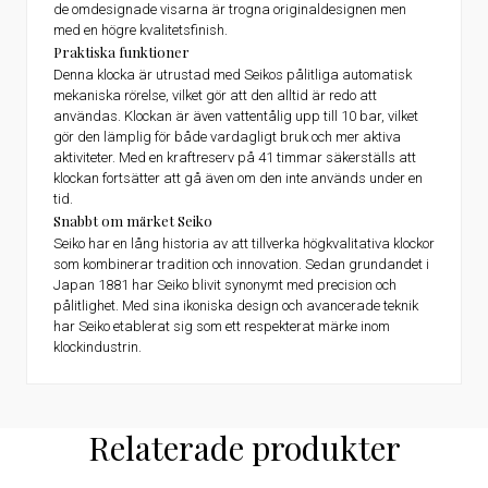
de omdesignade visarna är trogna originaldesignen men
med en högre kvalitetsfinish.
Praktiska funktioner
Denna klocka är utrustad med Seikos pålitliga automatisk
mekaniska rörelse, vilket gör att den alltid är redo att
användas. Klockan är även vattentålig upp till 10 bar, vilket
gör den lämplig för både vardagligt bruk och mer aktiva
aktiviteter. Med en kraftreserv på 41 timmar säkerställs att
klockan fortsätter att gå även om den inte används under en
tid.
Snabbt om märket Seiko
Seiko har en lång historia av att tillverka högkvalitativa klockor
som kombinerar tradition och innovation. Sedan grundandet i
Japan 1881 har Seiko blivit synonymt med precision och
pålitlighet. Med sina ikoniska design och avancerade teknik
har Seiko etablerat sig som ett respekterat märke inom
klockindustrin.
Relaterade produkter