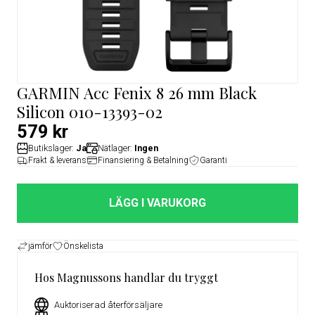
GARMIN Acc Fenix 8 26 mm Black
Silicon 010-13393-02
579 kr
Butikslager:
Ja
Nätlager:
Ingen
Frakt & leverans
Finansiering & Betalning
Garanti
LÄGG I VARUKORG
jämför
Önskelista
Hos Magnussons handlar du tryggt
Auktoriserad återförsäljare