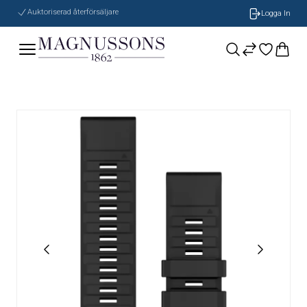
Auktoriserad återförsäljare
Logga In