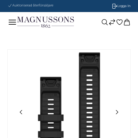
Auktoriserad återförsäljare
Logga In