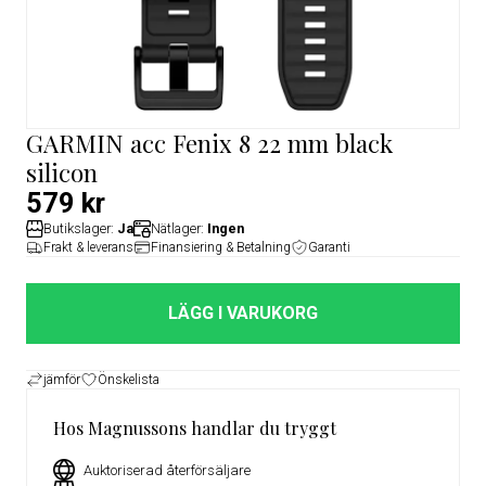
GARMIN acc Fenix 8 22 mm black
silicon
579 kr
Butikslager:
Ja
Nätlager:
Ingen
Frakt & leverans
Finansiering & Betalning
Garanti
LÄGG I VARUKORG
jämför
Önskelista
Hos Magnussons handlar du tryggt
Auktoriserad återförsäljare