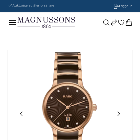
Auktoriserad återförsäljare
Logga In