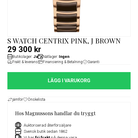
S WATCH CENTRIX PINK, J BROWN
29 300 kr
Butikslager:
Ja
Nätlager:
Ingen
Frakt & leverans
Finansiering & Betalning
Garanti
LÄGG I VARUKORG
jämför
Önskelista
Hos Magnussons handlar du tryggt
Auktoriserad återförsäljare
Svensk butik sedan 1862
Vi har
fri frakt
på denna vara