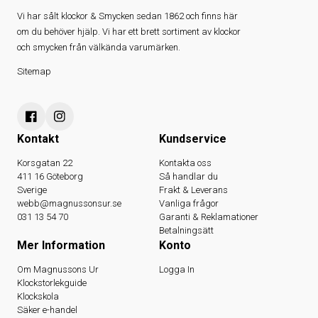
Vi har sålt klockor & Smycken sedan 1862 och finns här
om du behöver hjälp. Vi har ett brett sortiment av klockor
och smycken från välkända varumärken.
Sitemap
Kontakt
Kundservice
Korsgatan 22
Kontakta oss
411 16 Göteborg
Så handlar du
Sverige
Frakt & Leverans
webb@magnussonsur.se
Vanliga frågor
031 13 54 70
Garanti & Reklamationer
Betalningsätt
Mer Information
Konto
Om Magnussons Ur
Logga In
Klockstorlekguide
Klockskola
Säker e-handel