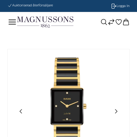
Auktoriserad återförsäljare
Logga In