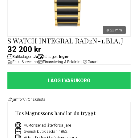
⌀ 23 mm
S WATCH INTEGRAL RAD2N-1,BLA,J
32 200 kr
Butikslager:
Ja
Nätlager:
Ingen
Frakt & leverans
Finansiering & Betalning
Garanti
LÄGG I VARUKORG
jämför
Önskelista
Hos Magnussons handlar du tryggt
Auktoriserad återförsäljare
Svensk butik sedan 1862
Vi har
fri frakt
på denna vara