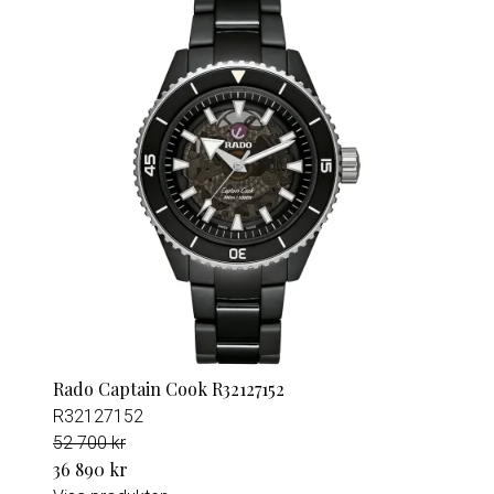
Rado Captain Cook R32127152
R32127152
52 700 kr
36 890 kr