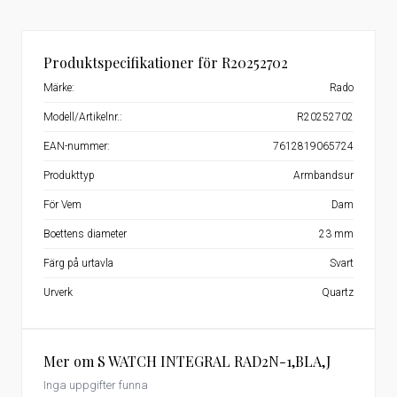
Produktspecifikationer för R20252702
Märke:
Rado
Modell/Artikelnr.:
R20252702
EAN-nummer:
7612819065724
Produkttyp
Armbandsur
För Vem
Dam
Boettens diameter
23 mm
Färg på urtavla
Svart
Urverk
Quartz
Mer om S WATCH INTEGRAL RAD2N-1,BLA,J
Inga uppgifter funna