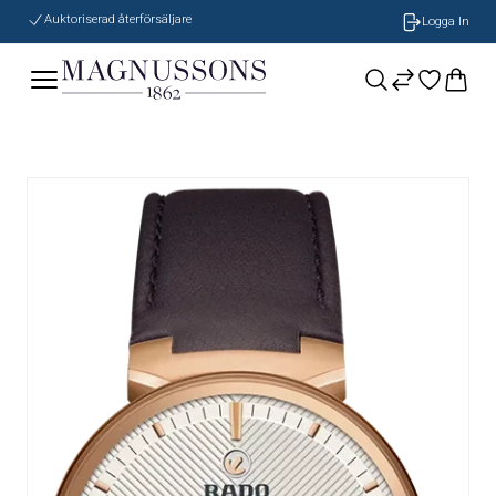
Auktoriserad återförsäljare
Logga In