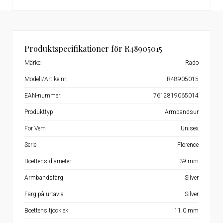
Produktspecifikationer för R48905015
Märke:
Rado
Modell/Artikelnr.:
R48905015
EAN-nummer:
7612819065014
Produkttyp
Armbandsur
För Vem
Unisex
Serie
Florence
Boettens diameter
39 mm
Armbandsfärg
Silver
Färg på urtavla
Silver
Boettens tjocklek
11.0 mm