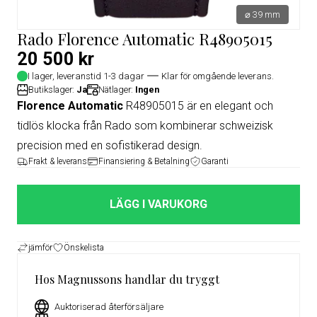
⌀ 39 mm
Rado Florence Automatic R48905015
20 500 kr
I lager, leveranstid 1-3 dagar
Klar för omgående leverans.
Butikslager:
Ja
Nätlager:
Ingen
Florence Automatic
R48905015 är en elegant och
tidlös klocka från Rado som kombinerar schweizisk
precision med en sofistikerad design.
Frakt & leverans
Finansiering & Betalning
Garanti
LÄGG I VARUKORG
jämför
Önskelista
Hos Magnussons handlar du tryggt
Auktoriserad återförsäljare