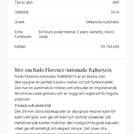
Typ av glas
Safir
Vattentät
50 m
Urverk
Mekanisk/Automatic
Extra
80 hours power reserve, 5 years warranty, Swiss
Funktioner
made
Kaliber
03.763.634
Mer om Rado Florence Automatic R48905015
Rado Florence Automatic R48905015 är en klocka som
återspeglar en perfekt balans mellan stil och funktionalitet.
Den har en automatisk rörelse som erbjuder en imponerande
80 timmars energireserv och är noggrant reglerad för högsta
precision.
Design och material
Den 39 mm stora klockkapseln är designad med en kant-till-
kant safirglas som ger ett klart och distinkt utseende. Det
metalliserade kanten matchar den roséguld-färgade kapseln,
vilket ger ett enhetligt och elegant intryck. Det silver-vita