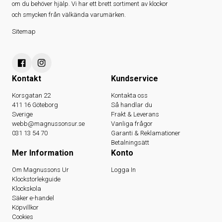
om du behöver hjälp. Vi har ett brett sortiment av klockor
och smycken från välkända varumärken.
Sitemap
Kontakt
Kundservice
Korsgatan 22
Kontakta oss
411 16 Göteborg
Så handlar du
Sverige
Frakt & Leverans
webb@magnussonsur.se
Vanliga frågor
031 13 54 70
Garanti & Reklamationer
Betalningsätt
Mer Information
Konto
Om Magnussons Ur
Logga In
Klockstorlekguide
Klockskola
Säker e-handel
Köpvillkor
Cookies