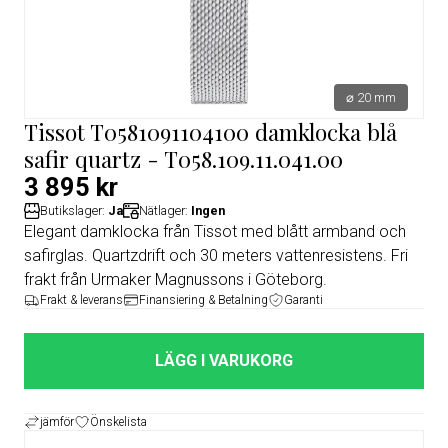
⌀ 20 mm
Tissot T0581091104100 damklocka blå
safir quartz - T058.109.11.041.00
3 895 kr
Butikslager:
Ja
Nätlager:
Ingen
Elegant damklocka från Tissot med blått armband och
safirglas. Quartzdrift och 30 meters vattenresistens. Fri
frakt från Urmaker Magnussons i Göteborg.
Frakt & leverans
Finansiering & Betalning
Garanti
LÄGG I VARUKORG
jämför
Önskelista