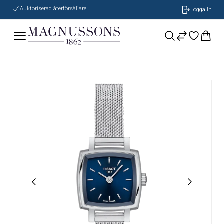
Auktoriserad återförsäljare
Logga In