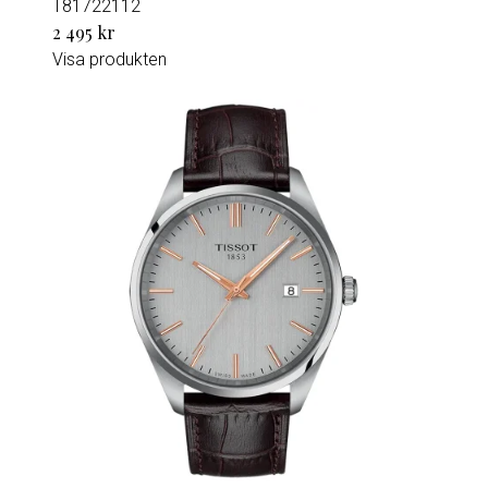
T81722112
2 495 kr
Visa produkten