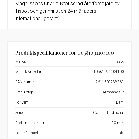
Magnussons Ur är auktoriserad återförsäljare av
Tissot och ger minst en 24 månaders
internationell garanti.
Produktspecifikationer för T0581091104100
Märke:
Tissot
Modell/Artikelnr.:
T0581091104100
EAN-nummer:
7611608288269
Produkttyp
Armbandsur
För Vem
Dam
Serie
Classic Traditional
Boettens diameter
20 mm
Färg på urtavla
Blå