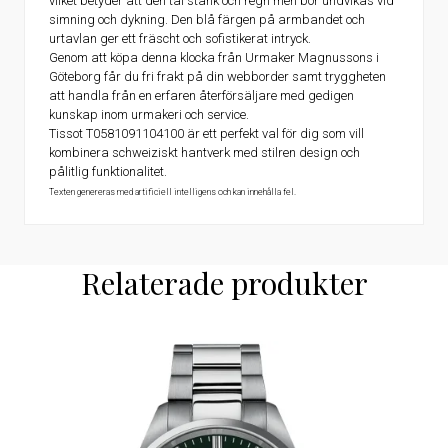
vilket betyder att den tål stänk och regn men bör undvikas vid
simning och dykning. Den blå färgen på armbandet och
urtavlan ger ett fräscht och sofistikerat intryck.
Genom att köpa denna klocka från Urmaker Magnussons i
Göteborg får du fri frakt på din webborder samt tryggheten
att handla från en erfaren återförsäljare med gedigen
kunskap inom urmakeri och service.
Tissot T0581091104100 är ett perfekt val för dig som vill
kombinera schweiziskt hantverk med stilren design och
pålitlig funktionalitet.
Texten genereras med artificiell intelligens och kan innehålla fel.
Relaterade produkter