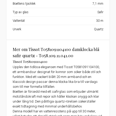
Boettens tjocklek
7,1 mm
Typ av glas
Safir
Vattentät
30 m
Urverk
Quartz
Mer om Tissot T0581091104100 damklocka blå
safir quartz - T058.109.11.041.00
Tissot T0581091104100
Upplev den tidlösa elegansen med Tissot T0581091104100,
ett armbandsur designat för kvinnor som söker både stil och
funktion. Med ett vackert blått 20 mm armband och en
klassisk design passar denna klocka lika bra till vardags
som till mer formella tillfällen.
Boetten är försedd med ett safirglas som erbjuder utmärkt
motståndskraft mot repor och håller klockan snygg och klar
under lång tid. Den pålitliga quartz-rörelsen säkerställer
exakt tidtagning med minimal underhållsbehov.
Denna modell har en vattenresistens på upp till 30 meter,